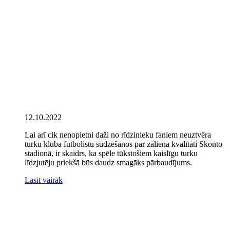
12.10.2022
Lai arī cik nenopietni daži no rīdzinieku faniem neuztvēra
turku kluba futbolistu sūdzēšanos par zāliena kvalitāti Skonto
stadionā, ir skaidrs, ka spēle tūkstošiem kaislīgu turku
līdzjutēju priekšā būs daudz smagāks pārbaudījums.
Lasīt vairāk