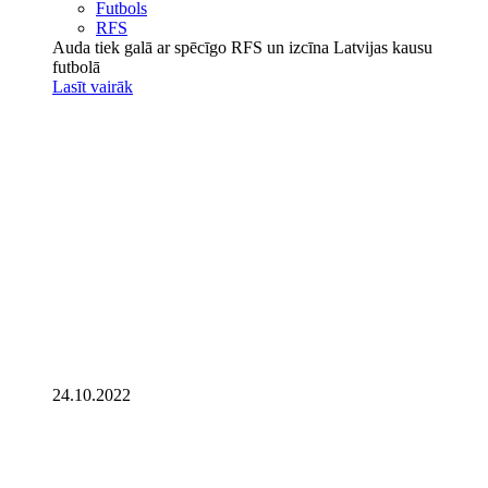
Futbols
RFS
Auda tiek galā ar spēcīgo RFS un izcīna Latvijas kausu
futbolā
Lasīt vairāk
24.10.2022