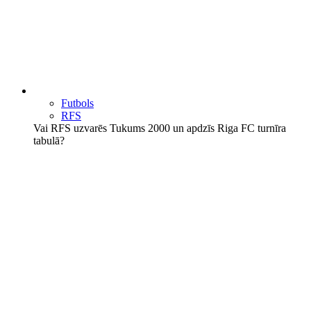
Futbols
RFS
Vai RFS uzvarēs Tukums 2000 un apdzīs Riga FC turnīra
tabulā?