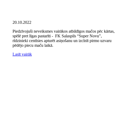
20.10.2022
Piedzīvojuši neveiksmes vairākos atbildīgos mačos pēc kārtas,
spēlē pret līgas pastarīti - FK Salaspils “Super Novu”,
rīdzinieki centīsies apturēt asiņošanu un izcīnīt pirmo uzvaru
pēdējo piecu maču laikā.
Lasīt vairāk