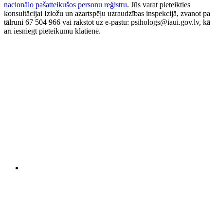
nacionālo pašatteikušos personu reģistru
. Jūs varat pieteikties
konsultācijai Izložu un azartspēļu uzraudzības inspekcijā, zvanot pa
tālruni 67 504 966 vai rakstot uz e-pastu: psihologs@iaui.gov.lv, kā
arī iesniegt pieteikumu klātienē.