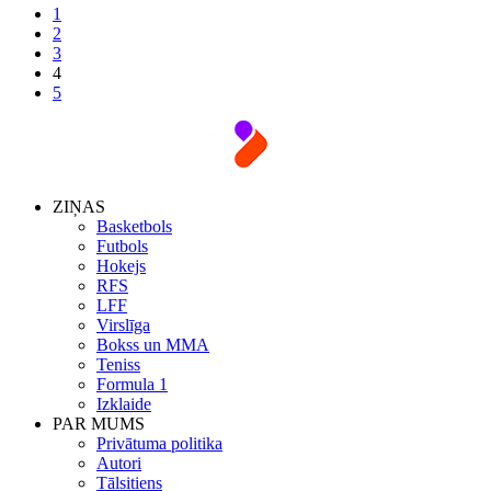
1
2
3
4
5
ZIŅAS
Basketbols
Futbols
Hokejs
RFS
LFF
Virslīga
Bokss un MMA
Teniss
Formula 1
Izklaide
PAR MUMS
Privātuma politika
Autori
Tālsitiens