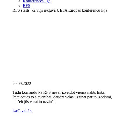
Konferences līga
RFS
RFS stāsts: kā viņi iekļuva UEFA Eiropas konferenču līgā
20.09.2022
Tādu komandu kā RFS nevar izveidot vienas nakts laikā.
Pateicoties to slavenībai, daudzi vēlas uzzināt par to izcelsmi,
un šeit jūs varat to uzzināt.
Lasīt vairāk