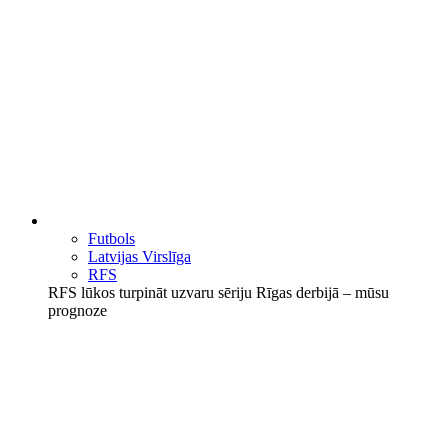
Futbols
Latvijas Virslīga
RFS
RFS lūkos turpināt uzvaru sēriju Rīgas derbijā – mūsu
prognoze