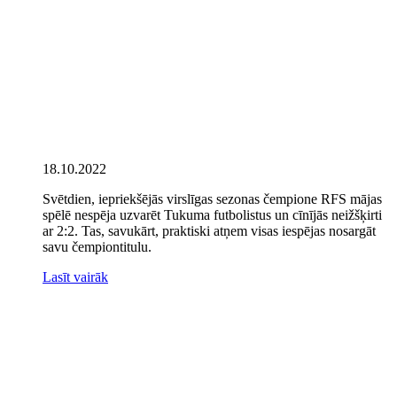
18.10.2022
Svētdien, iepriekšējās virslīgas sezonas čempione RFS mājas
spēlē nespēja uzvarēt Tukuma futbolistus un cīnījās neižšķirti
ar 2:2. Tas, savukārt, praktiski atņem visas iespējas nosargāt
savu čempiontitulu.
Lasīt vairāk