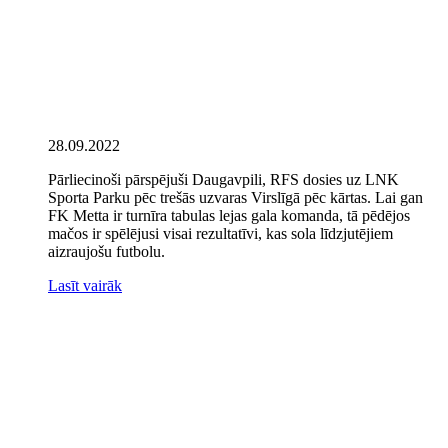
28.09.2022
Pārliecinoši pārspējuši Daugavpili, RFS dosies uz LNK
Sporta Parku pēc trešās uzvaras Virslīgā pēc kārtas. Lai gan
FK Metta ir turnīra tabulas lejas gala komanda, tā pēdējos
mačos ir spēlējusi visai rezultatīvi, kas sola līdzjutējiem
aizraujošu futbolu.
Lasīt vairāk