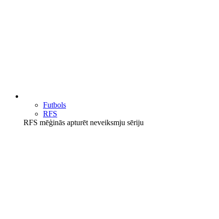
Futbols
RFS
RFS mēģinās apturēt neveiksmju sēriju