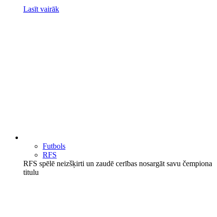
Lasīt vairāk
Futbols
RFS
RFS spēlē neizšķirti un zaudē cerības nosargāt savu čempiona
titulu