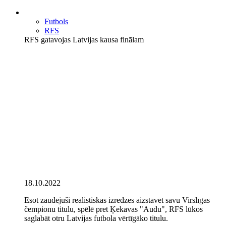
Futbols
RFS
RFS gatavojas Latvijas kausa finālam
18.10.2022
Esot zaudējuši reālistiskas izredzes aizstāvēt savu Virslīgas
čempionu titulu, spēlē pret Ķekavas "Audu", RFS lūkos
saglabāt otru Latvijas futbola vērtīgāko titulu.