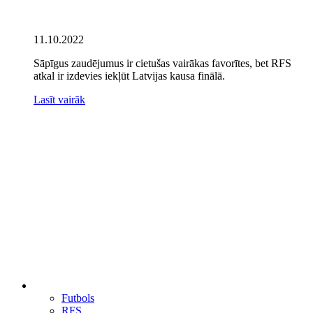
11.10.2022
Sāpīgus zaudējumus ir cietušas vairākas favorītes, bet RFS
atkal ir izdevies iekļūt Latvijas kausa finālā.
Lasīt vairāk
Futbols
RFS