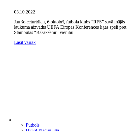
03.10.2022
Jau šo ceturtdien, 6.oktobrī, futbola klubs “RFS” savā mājās
laukumā aizvadīs UEFA Eiropas Konferences līgas spēli pret
Stambulas “Bašakšehir” vienību.
Lasīt vairāk
Futbols
UEFA Nāciju līga