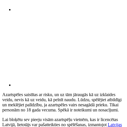
Azartspēles saistītas ar risku, un uz tām jāraugās kā uz izklaides
veidu, nevis kā uz veidu, kā pelnīt naudu. Lūdzu, spēlējiet atbildīgi
un meklējiet palīdzību, ja azartspēles vairs nesagādā prieku. Tikai
personām no 18 gada vecuma. Spēkā ir noteikumi un nosacījumi.
Lai bloķētu sev pieeju visām azartspēļu vietnēm, kas ir licencētas
Latvijā, lietotājs var pašatteikties no spēlēšanas, izmantojot
Latvijas