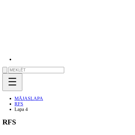
MĀJASLAPA
RFS
Lapa 4
RFS