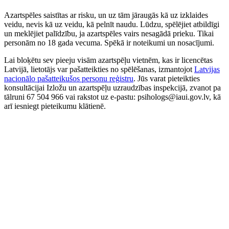
Azartspēles saistītas ar risku, un uz tām jāraugās kā uz izklaides
veidu, nevis kā uz veidu, kā pelnīt naudu. Lūdzu, spēlējiet atbildīgi
un meklējiet palīdzību, ja azartspēles vairs nesagādā prieku. Tikai
personām no 18 gada vecuma. Spēkā ir noteikumi un nosacījumi.
Lai bloķētu sev pieeju visām azartspēļu vietnēm, kas ir licencētas
Latvijā, lietotājs var pašatteikties no spēlēšanas, izmantojot
Latvijas
nacionālo pašatteikušos personu reģistru
. Jūs varat pieteikties
konsultācijai Izložu un azartspēļu uzraudzības inspekcijā, zvanot pa
tālruni 67 504 966 vai rakstot uz e-pastu: psihologs@iaui.gov.lv, kā
arī iesniegt pieteikumu klātienē.