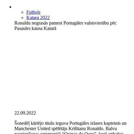
Futbols
Katara 2022
Ronaldu negrasās pamest Portugāles valstsvienību pēc
Pasaules kausa Katarā
22.09.2022
Šonedēļ kārtējo titulu ieguva Portugāles izlases kapteinis un
Manchester United spēlētājs Krištianu Ronaldo. Balvu
pasniegšanas ceremonijā “Quinas de Ouro”, kurā apbalvo