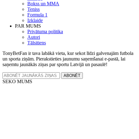
Bokss un MMA
Teniss
Formula 1
Izklaide
PAR MUMS
Privātuma politika
Autori
Tālsitiens
TonyBetFan ir tava labākā vieta, kur sekot līdzi galvenajām futbola
un sporta ziņām. Pierakstieties jaunumu saņemšanai e-pastā, lai
saņemtu jaunākās ziņas par sportu Latvijā un pasaulē!
ABONĒT
SEKO MUMS