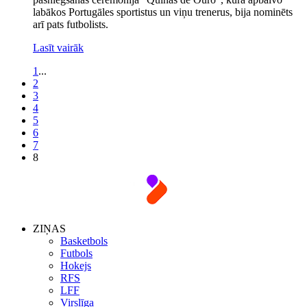
labākos Portugāles sportistus un viņu trenerus, bija nominēts
arī pats futbolists.
Lasīt vairāk
1
...
2
3
4
5
6
7
8
ZIŅAS
Basketbols
Futbols
Hokejs
RFS
LFF
Virslīga