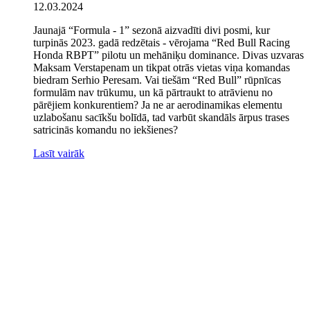
12.03.2024
Jaunajā “Formula - 1” sezonā aizvadīti divi posmi, kur
turpinās 2023. gadā redzētais - vērojama “Red Bull Racing
Honda RBPT” pilotu un mehāniķu dominance. Divas uzvaras
Maksam Verstapenam un tikpat otrās vietas viņa komandas
biedram Serhio Peresam. Vai tiešām “Red Bull” rūpnīcas
formulām nav trūkumu, un kā pārtraukt to atrāvienu no
pārējiem konkurentiem? Ja ne ar aerodinamikas elementu
uzlabošanu sacīkšu bolīdā, tad varbūt skandāls ārpus trases
satricinās komandu no iekšienes?
Lasīt vairāk