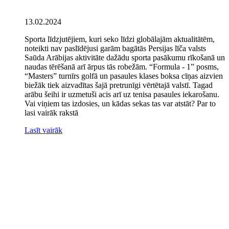
13.02.2024
Sporta līdzjutējiem, kuri seko līdzi globālajām aktualitātēm,
noteikti nav paslīdējusi garām bagātās Persijas līča valsts
Saūda Arābijas aktivitāte dažādu sporta pasākumu rīkošanā un
naudas tērēšanā arī ārpus tās robežām. “Formula - 1” posms,
“Masters” turnīrs golfā un pasaules klases boksa cīņas aizvien
biežāk tiek aizvadītas šajā pretrunīgi vērtētajā valstī. Tagad
arābu šeihi ir uzmetuši acis arī uz tenisa pasaules iekarošanu.
Vai viņiem tas izdosies, un kādas sekas tas var atstāt? Par to
lasi vairāk rakstā
Lasīt vairāk