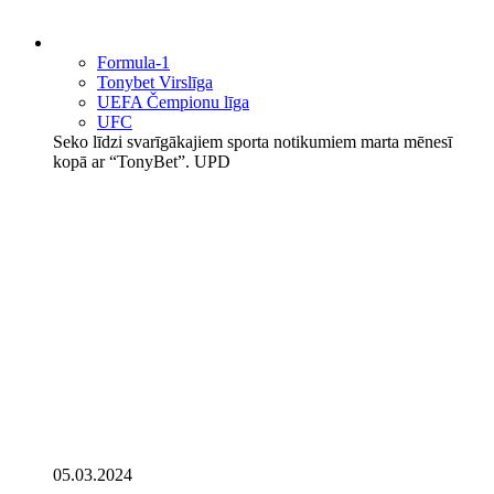
Formula-1
Tonybet Virslīga
UEFA Čempionu līga
UFC
Seko līdzi svarīgākajiem sporta notikumiem marta mēnesī
kopā ar “TonyBet”. UPD
05.03.2024