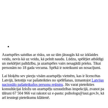
Azartspēles saistītas ar risku, un uz tām jāraugās kā uz izklaides
veidu, nevis kā uz veidu, kā pelnīt naudu. Lūdzu, spēlējiet atbildīgi
un meklējiet palīdzību, ja azartspēles vairs nesagādā prieku. Tikai
personām no 18 gada vecuma. Spēkā ir noteikumi un nosacījumi.
Lai bloķētu sev pieeju visām azartspēļu vietnēm, kas ir licencētas
Latvijā, lietotājs var pašatteikties no spēlēšanas, izmantojot
Latvijas
nacionālo pašatteikušos personu reģistru
. Jūs varat pieteikties
konsultācijai Izložu un azartspēļu uzraudzības inspekcijā, zvanot pa
tālruni 67 504 966 vai rakstot uz e-pastu: psihologs@iaui.gov.lv, kā
arī iesniegt pieteikumu klātienē.