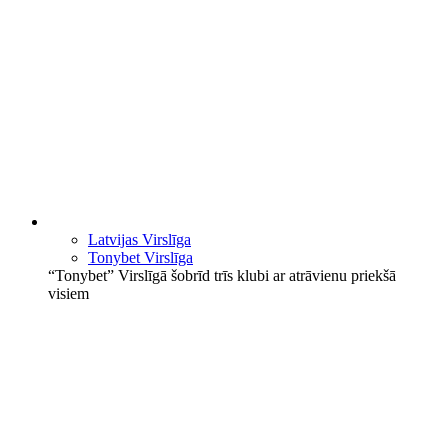
Latvijas Virslīga
Tonybet Virslīga
“Tonybet” Virslīgā šobrīd trīs klubi ar atrāvienu priekšā
visiem