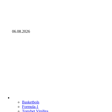
06.08.2026
Basketbols
Formula-1
Tonybet Virslīga