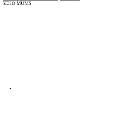
SEKO MUMS