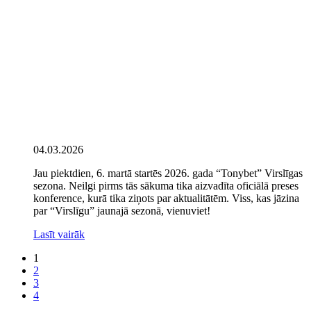
04.03.2026
Jau piektdien, 6. martā startēs 2026. gada “Tonybet” Virslīgas
sezona. Neilgi pirms tās sākuma tika aizvadīta oficiālā preses
konference, kurā tika ziņots par aktualitātēm. Viss, kas jāzina
par “Virslīgu” jaunajā sezonā, vienuviet!
Lasīt vairāk
1
2
3
4