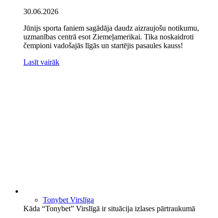
30.06.2026
Jūnijs sporta faniem sagādāja daudz aizraujošu notikumu,
uzmanības centrā esot Ziemeļamerikai. Tika noskaidroti
čempioni vadošajās līgās un startējis pasaules kauss!
Lasīt vairāk
Tonybet Virslīga
Kāda “Tonybet” Virslīgā ir situācija izlases pārtraukumā