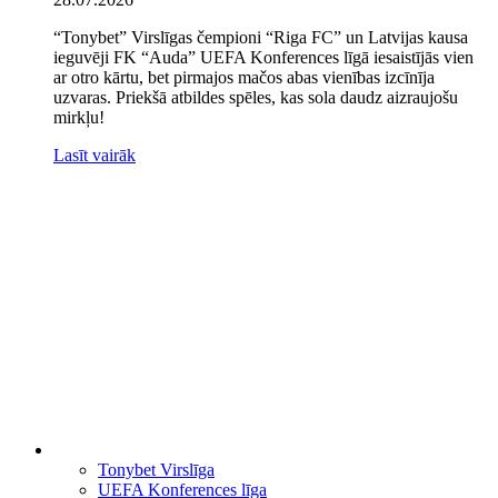
“Tonybet” Virslīgas čempioni “Riga FC” un Latvijas kausa
ieguvēji FK “Auda” UEFA Konferences līgā iesaistījās vien
ar otro kārtu, bet pirmajos mačos abas vienības izcīnīja
uzvaras. Priekšā atbildes spēles, kas sola daudz aizraujošu
mirkļu!
Lasīt vairāk
Tonybet Virslīga
UEFA Konferences līga