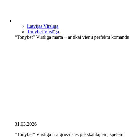
Latvijas Virslīga
Tonybet Virslīga
“Tonybet” Virslīga martā – ar tikai vienu perfektu komandu
31.03.2026
“Tonybet” Virslīga ir atgriezusies pie skatītājiem, spēlēm