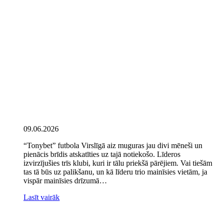
09.06.2026
“Tonybet” futbola Virslīgā aiz muguras jau divi mēneši un
pienācis brīdis atskatīties uz tajā notiekošo. Līderos
izvirzījušies trīs klubi, kuri ir tālu priekšā pārējiem. Vai tiešām
tas tā būs uz palikšanu, un kā līderu trio mainīsies vietām, ja
vispār mainīsies drīzumā…
Lasīt vairāk