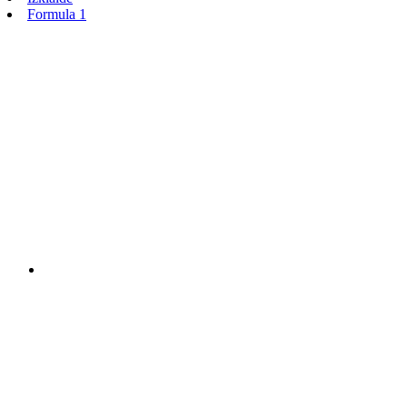
Formula 1