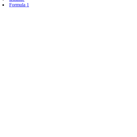
Formula 1