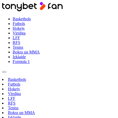
Basketbols
Futbols
Hokejs
Virslīga
LFF
RFS
Teniss
Bokss un MMA
Izklaide
Formula 1
Basketbols
Futbols
Hokejs
Virslīga
LFF
RFS
Teniss
Bokss un MMA
Izklaide