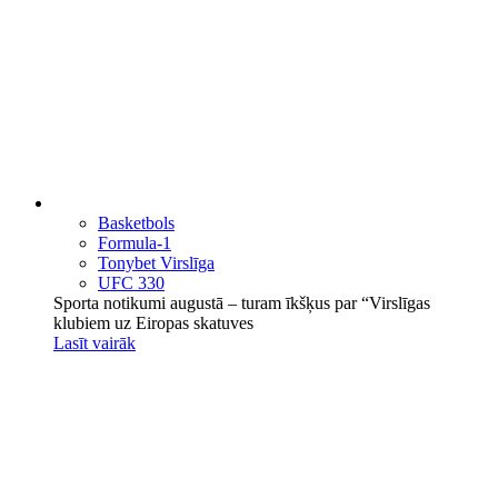
Basketbols
Formula-1
Tonybet Virslīga
UFC 330
Sporta notikumi augustā – turam īkšķus par “Virslīgas
klubiem uz Eiropas skatuves
Lasīt vairāk