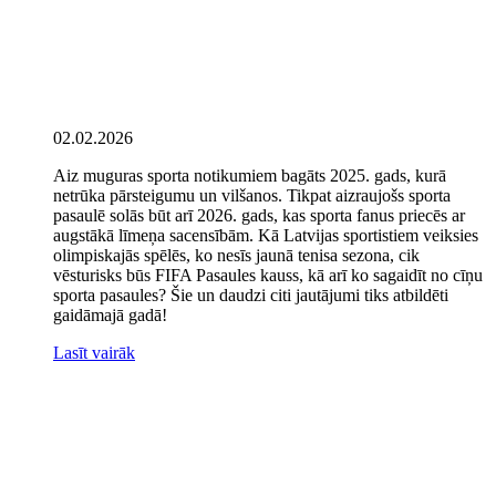
02.02.2026
Aiz muguras sporta notikumiem bagāts 2025. gads, kurā
netrūka pārsteigumu un vilšanos. Tikpat aizraujošs sporta
pasaulē solās būt arī 2026. gads, kas sporta fanus priecēs ar
augstākā līmeņa sacensībām. Kā Latvijas sportistiem veiksies
olimpiskajās spēlēs, ko nesīs jaunā tenisa sezona, cik
vēsturisks būs FIFA Pasaules kauss, kā arī ko sagaidīt no cīņu
sporta pasaules? Šie un daudzi citi jautājumi tiks atbildēti
gaidāmajā gadā!
Lasīt vairāk