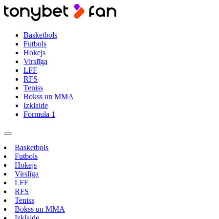
Basketbols
Futbols
Hokejs
Virslīga
LFF
RFS
Teniss
Bokss un MMA
Izklaide
Formula 1
Basketbols
Futbols
Hokejs
Virslīga
LFF
RFS
Teniss
Bokss un MMA
Izklaide