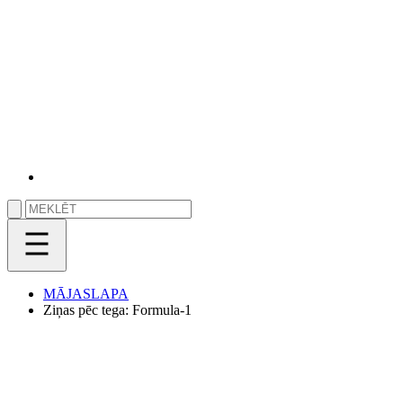
MĀJASLAPA
Ziņas pēc tega: Formula-1