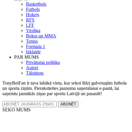
Basketbols
Futbols
Hokejs
RFS
LFF
Virslīga
Bokss un MMA
Teniss
Formula 1
Izklaide
PAR MUMS
Privātuma politika
Autori
Tālsitiens
TonyBetFan ir tava labākā vieta, kur sekot līdzi galvenajām futbola
un sporta ziņām. Pierakstieties jaunumu saņemšanai e-pastā, lai
saņemtu jaunākās ziņas par sportu Latvijā un pasaulē!
ABONĒT
SEKO MUMS