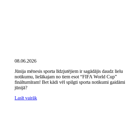
08.06.2026
Jūnija mēnesis sporta līdzjutējiem ir sagādājis daudz lielu
notikumu, lielākajam no tiem esot “FIFA World Cup”
finālturnīram! Bet kādi vēl spilgti sporta notikumi gaidāmi
jūnijā?
Lasīt vairāk