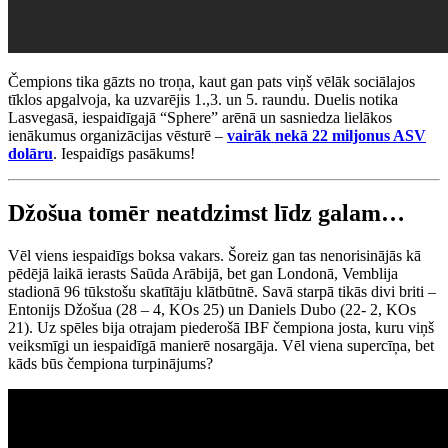
Čempions tika gāzts no troņa, kaut gan pats viņš vēlāk sociālajos
tīklos apgalvoja, ka uzvarējis 1.,3. un 5. raundu. Duelis notika
Lasvegasā, iespaidīgajā “Sphere” arēnā un sasniedza lielākos
ienākumus organizācijas vēsturē –
vairāk nekā 22 miljonus ASV
dolāru
. Iespaidīgs pasākums!
Džošua tomēr neatdzimst līdz galam…
Vēl viens iespaidīgs boksa vakars. Šoreiz gan tas nenorisinājās kā
pēdējā laikā ierasts Saūda Arābijā, bet gan Londonā, Vemblija
stadionā 96 tūkstošu skatītāju klātbūtnē. Savā starpā tikās divi briti –
Entonijs Džošua (28 – 4, KOs 25) un Daniels Dubo (22- 2, KOs
21). Uz spēles bija otrajam piederošā IBF čempiona josta, kuru viņš
veiksmīgi un iespaidīgā manierē nosargāja. Vēl viena supercīņa, bet
kāds būs čempiona turpinājums?