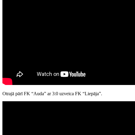
Otrajā pārī FK “Auda” ar 3:0 uzveica FK “Liepāja”.