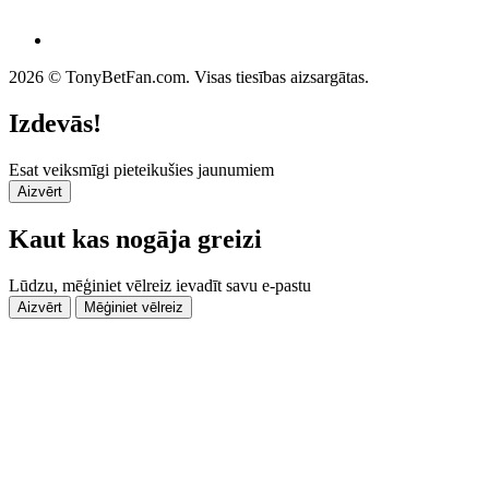
2026 © TonyBetFan.com. Visas tiesības aizsargātas.
Izdevās!
Esat veiksmīgi pieteikušies jaunumiem
Aizvērt
Kaut kas nogāja greizi
Lūdzu, mēģiniet vēlreiz ievadīt savu e-pastu
Aizvērt
Mēģiniet vēlreiz