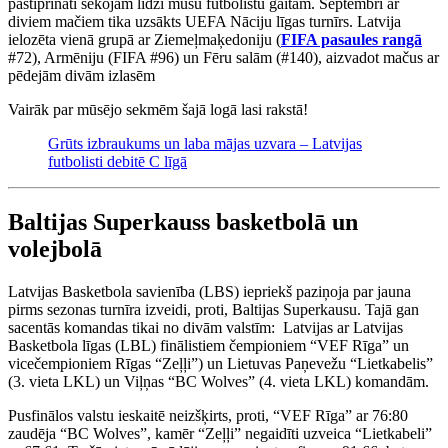
pastiprināti sekojam līdzi mūsu futbolistu gaitām. Septembrī ar
diviem mačiem tika uzsākts UEFA Nāciju līgas turnīrs. Latvija
ielozēta vienā grupā ar Ziemeļmaķedoniju (
FIFA pasaules rangā
#72), Armēniju (FIFA #96) un Fēru salām (#140), aizvadot mačus ar
pēdejām divām izlasēm
Vairāk par mūsējo sekmēm šajā logā lasi rakstā!
Grūts izbraukums un laba mājas uzvara – Latvijas
futbolisti debitē C līgā
Baltijas Superkauss basketbolā un
volejbolā
Latvijas Basketbola savienība (LBS) iepriekš paziņoja par jauna
pirms sezonas turnīra izveidi, proti, Baltijas Superkausu. Tajā gan
sacentās komandas tikai no divām valstīm: Latvijas ar Latvijas
Basketbola līgas (LBL) finālistiem čempioniem “VEF Rīga” un
vicečempioniem Rīgas “Zeļļi”) un Lietuvas Paņevežu “Lietkabelis”
(3. vieta LKL) un Viļņas “BC Wolves” (4. vieta LKL) komandām.
Pusfinālos valstu ieskaitē neizšķirts, proti, “VEF Rīga” ar 76:80
zaudēja “BC Wolves”, kamēr “Zeļļi” negaidīti uzveica “Lietkabeli”