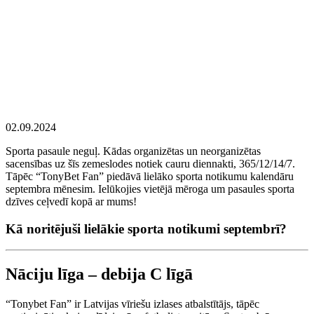
02.09.2024
Sporta pasaule neguļ. Kādas organizētas un neorganizētas
sacensības uz šīs zemeslodes notiek cauru diennakti, 365/12/14/7.
Tāpēc “TonyBet Fan” piedāvā lielāko sporta notikumu kalendāru
septembra mēnesim. Ielūkojies vietējā mēroga um pasaules sporta
dzīves ceļvedī kopā ar mums!
Kā noritējuši lielākie sporta notikumi septembrī?
Nāciju līga – debija C līgā
“Tonybet Fan” ir Latvijas vīriešu izlases atbalstītājs, tāpēc