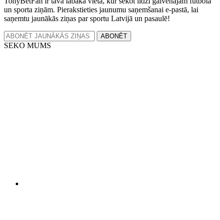
TonyBetFan ir tava labākā vieta, kur sekot līdzi galvenajām futbola
un sporta ziņām. Pierakstieties jaunumu saņemšanai e-pastā, lai
saņemtu jaunākās ziņas par sportu Latvijā un pasaulē!
ABONĒT
SEKO MUMS