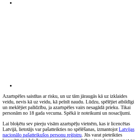
Azartspēles saistītas ar risku, un uz tām jāraugās kā uz izklaides
veidu, nevis kā uz veidu, kā pelnīt naudu. Lūdzu, spēlējiet atbildīgi
un meklējiet palīdzību, ja azartspēles vairs nesagādā prieku. Tikai
personām no 18 gada vecuma. Spēkā ir noteikumi un nosacījumi.
Lai bloķētu sev pieeju visām azartspēļu vietnēm, kas ir licencētas
Latvijā, lietotājs var pašatteikties no spēlēšanas, izmantojot
Latvijas
nacionālo pašatteikušos personu reģistru
. Jūs varat pieteikties