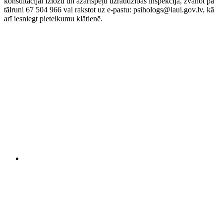
konsultācijai Izložu un azartspēļu uzraudzības inspekcijā, zvanot pa
tālruni 67 504 966 vai rakstot uz e-pastu: psihologs@iaui.gov.lv, kā
arī iesniegt pieteikumu klātienē.