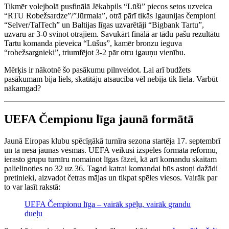
Tikmēr volejbolā pusfinālā Jēkabpils “Lūši” piecos setos uzveica
“RTU Robežsardze”/”Jūrmala”, otrā pārī tikās Igaunijas čempioni
“Selver/TalTech” un Baltijas līgas uzvarētāji “Bigbank Tartu”,
uzvaru ar 3-0 svinot otrajiem. Savukārt finālā ar tādu pašu rezultātu
Tartu komanda pieveica “Lūšus”, kamēr bronzu ieguva
“robežsargnieki”, triumfējot 3-2 pār otru igauņu vienību.
Mērķis ir nākotnē šo pasākumu pilnveidot. Lai arī budžets
pasākumam bija liels, skatītāju atsaucība vēl nebija tik liela. Varbūt
nākamgad?
UEFA Čempionu līga jaunā formātā
Jaunā Eiropas klubu spēcīgākā turnīra sezona startēja 17. septembrī
un tā nesa jaunas vēsmas. UEFA veikusi izspēles formāta reformu,
ierasto grupu turnīru nomainot līgas fāzei, kā arī komandu skaitam
palielinoties no 32 uz 36. Tagad katrai komandai būs astoņi dažādi
pretinieki, aizvadot četras mājas un tikpat spēles viesos. Vairāk par
to var lasīt rakstā:
UEFA Čempionu līga – vairāk spēļu, vairāk grandu
dueļu