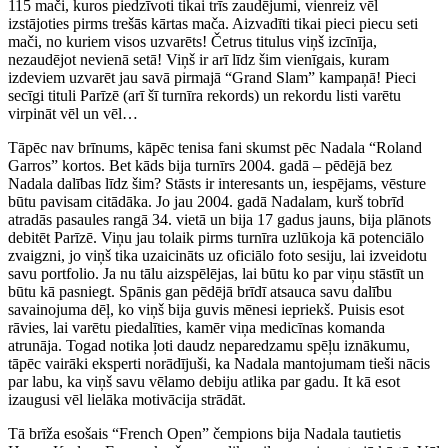
115 mači, kuros piedzīvoti tikai trīs zaudējumi, vienreiz vēl
izstājoties pirms trešās kārtas mača. Aizvadīti tikai pieci piecu seti
mači, no kuriem visos uzvarēts! Četrus titulus viņš izcīnīja,
nezaudējot nevienā setā! Viņš ir arī līdz šim vienīgais, kuram
izdeviem uzvarēt jau savā pirmajā “Grand Slam” kampaņā! Pieci
secīgi tituli Parīzē (arī šī turnīra rekords) un rekordu listi varētu
virpināt vēl un vēl…
Tāpēc nav brīnums, kāpēc tenisa fani skumst pēc Nadala “Roland
Garros” kortos. Bet kāds bija turnīrs 2004. gadā – pēdējā bez
Nadala dalības līdz šim? Stāsts ir interesants un, iespējams, vēsture
būtu pavisam citādāka. Jo jau 2004. gadā Nadalam, kurš tobrīd
atradās pasaules rangā 34. vietā un bija 17 gadus jauns, bija plānots
debitēt Parīzē. Viņu jau tolaik pirms turnīra uzlūkoja kā potenciālo
zvaigzni, jo viņš tika uzaicināts uz oficiālo foto sesiju, lai izveidotu
savu portfolio. Ja nu tālu aizspēlējas, lai būtu ko par viņu stāstīt un
būtu kā pasniegt. Spānis gan pēdējā brīdī atsauca savu dalību
savainojuma dēļ, ko viņš bija guvis mēnesi iepriekš. Puisis esot
rāvies, lai varētu piedalīties, kamēr viņa medicīnas komanda
atrunāja. Togad notika ļoti daudz neparedzamu spēļu iznākumu,
tāpēc vairāki eksperti norādījuši, ka Nadala mantojumam tieši nācis
par labu, ka viņš savu vēlamo debiju atlika par gadu. It kā esot
izaugusi vēl lielāka motivācija strādāt.
Tā brīža esošais “French Open” čempions bija Nadala tautietis