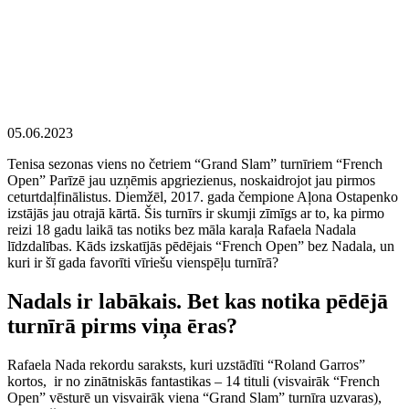
05.06.2023
Tenisa sezonas viens no četriem “Grand Slam” turnīriem “French
Open” Parīzē jau uzņēmis apgriezienus, noskaidrojot jau pirmos
ceturtdaļfinālistus. Diemžēl, 2017. gada čempione Aļona Ostapenko
izstājās jau otrajā kārtā. Šis turnīrs ir skumji zīmīgs ar to, ka pirmo
reizi 18 gadu laikā tas notiks bez māla karaļa Rafaela Nadala
līdzdalības. Kāds izskatījās pēdējais “French Open” bez Nadala, un
kuri ir šī gada favorīti vīriešu vienspēļu turnīrā?
Nadals ir labākais. Bet kas notika pēdējā
turnīrā pirms viņa ēras?
Rafaela Nada rekordu saraksts, kuri uzstādīti “Roland Garros”
kortos, ir no zinātniskās fantastikas – 14 tituli (visvairāk “French
Open” vēsturē un visvairāk viena “Grand Slam” turnīra uzvaras),