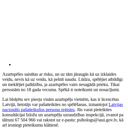
Azartspēles saistītas ar risku, un uz tām jāraugās kā uz izklaides
veidu, nevis kā uz veidu, kā pelnīt naudu. Lūdzu, spēlējiet atbildīgi
un meklējiet palīdzību, ja azartspēles vairs nesagādā prieku. Tikai
personām no 18 gada vecuma. Spēkā ir noteikumi un nosacījumi.
Lai bloķētu sev pieeju visām azartspēļu vietnēm, kas ir licencētas
Latvijā, lietotājs var pašatteikties no spēlēšanas, izmantojot
Latvijas
nacionālo pašatteikušos personu reģistru
. Jūs varat pieteikties
konsultācijai Izložu un azartspēļu uzraudzības inspekcijā, zvanot pa
tālruni 67 504 966 vai rakstot uz e-pastu: psihologs@iaui.gov.lv, kā
arī iesniegt pieteikumu klātienē.