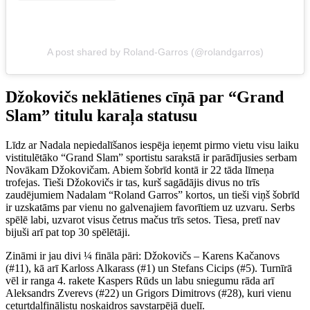
A post shared by Roland-Garros (@rolandgarros)
Džokovičs neklātienes cīņā par “Grand
Slam” titulu karaļa statusu
Līdz ar Nadala nepiedalīšanos iespēja ieņemt pirmo vietu visu laiku
vistitulētāko “Grand Slam” sportistu sarakstā ir parādījusies serbam
Novākam Džokovičam. Abiem šobrīd kontā ir 22 tāda līmeņa
trofejas. Tieši Džokovičs ir tas, kurš sagādājis divus no trīs
zaudējumiem Nadalam “Roland Garros” kortos, un tieši viņš šobrīd
ir uzskatāms par vienu no galvenajiem favorītiem uz uzvaru. Serbs
spēlē labi, uzvarot visus četrus mačus trīs setos. Tiesa, pretī nav
bijuši arī pat top 30 spēlētāji.
Zināmi ir jau divi ¼ fināla pāri: Džokovičs – Karens Kačanovs
(#11), kā arī Karloss Alkarass (#1) un Stefans Cicips (#5). Turnīrā
vēl ir ranga 4. rakete Kaspers Rūds un labu sniegumu rāda arī
Aleksandrs Zverevs (#22) un Grigors Dimitrovs (#28), kuri vienu
ceturtdaļfinālistu noskaidros savstarpējā duelī.