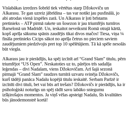
Vislabākas izredzes šobrīd tiek vērtētas starp Džokoviču un
Alkarasu. Te gan uzreiz jābrīdina – tas var notikt jau pusfinālā, jo
abi atrodas vienā izspēles zarā. Un Alkarass ir ļoti brīstams
pretinieks – ATP pirmā rakete un šosezon ir jau triumfējis turnīros
Barselonā un Madridē. Un, ieskaitot neveiksmi Romā otrajā kārtā,
kopš aprīļa sākuma spānis zaudējis tikai divos mačos! Tiesa, viņa ¼
fināla pretinieks Cicips sākot no aprīļa četrus no pieciem saviem
zaudējumiem piedzīvojis pret top 10 spēlētājiem. Tā kā spēle nesolās
būt viegla.
Alkarass jau ir pierādījis, ka spēj izcīnīt arī “Grand Slam” titulu, pērn
triumfējot “US Open”. Neskatoties uz to, pārējos trīs sadalīja
leģendas – divi Nadalam, viens Džokovičam. Arī šajā sezonā
pirmajā “Grand Slam” raudzes turnīrā uzvaru svinēja Džokovičs,
kurš tādēji panāca Nadalu kopējā titulu ieskaitē. Serbam Parīzē ir
izcīnīti divi tituli, bet vai būs arī trešais? Džokovičs ir pierādījis, ka ir
psiholoģiski noturīgs un spēj rādīt savu labāko sniegumu
izšķirošajos momentos. Ja viņš vēlas apsteigt Nadalu, šīs kvalitātes
būs jānodemonstrē kortā!