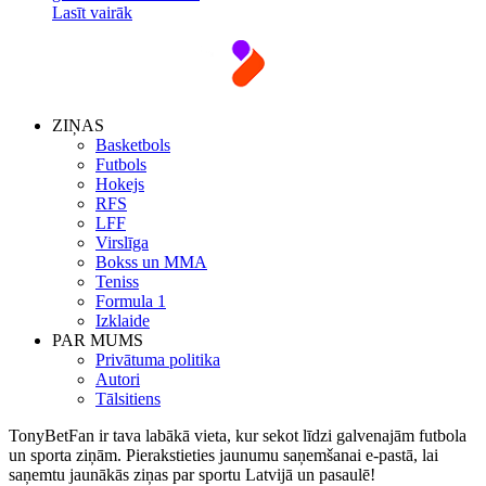
Lasīt vairāk
ZIŅAS
Basketbols
Futbols
Hokejs
RFS
LFF
Virslīga
Bokss un MMA
Teniss
Formula 1
Izklaide
PAR MUMS
Privātuma politika
Autori
Tālsitiens
TonyBetFan ir tava labākā vieta, kur sekot līdzi galvenajām futbola
un sporta ziņām. Pierakstieties jaunumu saņemšanai e-pastā, lai
saņemtu jaunākās ziņas par sportu Latvijā un pasaulē!