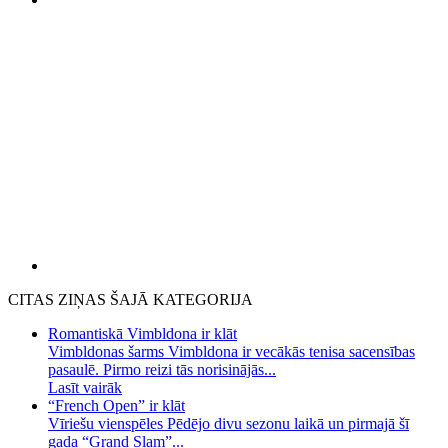
CITAS ZIŅAS ŠAJĀ KATEGORIJA
Romantiskā Vimbldona ir klāt
Vimbldonas šarms Vimbldona ir vecākās tenisa sacensības
pasaulē. Pirmo reizi tās norisinājās...
Lasīt vairāk
“French Open” ir klāt
Vīriešu vienspēles Pēdējo divu sezonu laikā un pirmajā šī
gada “Grand Slam”...