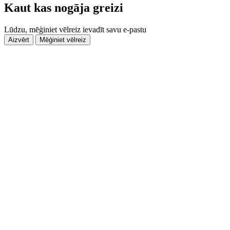
Kaut kas nogāja greizi
Lūdzu, mēģiniet vēlreiz ievadīt savu e-pastu
Aizvērt
Mēģiniet vēlreiz