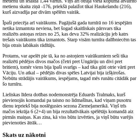
metienu un ielaida 1,44 vārtus. Viņš arī otrajā vietā kopumā atvairīto
metienu skaita ziņā -176, priekšā palaižot tikai Haukelandu (216),
kurš aizvadīja par divām spēlēm vairāk.
Īpaši priecēja arī vairākums. Pagājušā gada turnīrā no 16 iespējām
netika izmantota neviena, bet šogad skaitliskais pārsvars tika
realizēts astoņas reizes no 25, kas deva 32% realizāciju jeb katrs
trešais vairākums tika izmantots. Starp visām turnīra dalībniecēm tas
bija otrais labākais rādītājs.
Protams, var apelēt pie tā, ka no astoņiem vairākumiem seši tika
realizēti pēdējos divos mačos (četri pret Ungāriju un divi pret
britiem), tomēr viens bija īpaši svarīgs – kad tika gūti otrie vārti pret
Vāciju. Un atkal – pēdējās divas spēles Latvijai bija izšķirošas.
Nebūtu strādājis vairākums, iespējams, tagad mēs runātu citādāk par
šo turnīru.
Lieliskas līdera dotības nodemonstrēja Eduards Tralmaks, kurš
pievienojās komandai pa taisno no lidmašīnas, kad viņam pusotru
dienu iepriekš bija noslēgusies sezona Ziemeļamerikā. Viņš trīs
mačos iekrāja 6 (2+4) un bija rezultatīvākais spēlētājs komandā aiz
pirmās maiņas. Kas zina, kā viss būtu izvērties, ja viņš būtu varējis
pievienoties ātrāk…
Skats uz nākotni