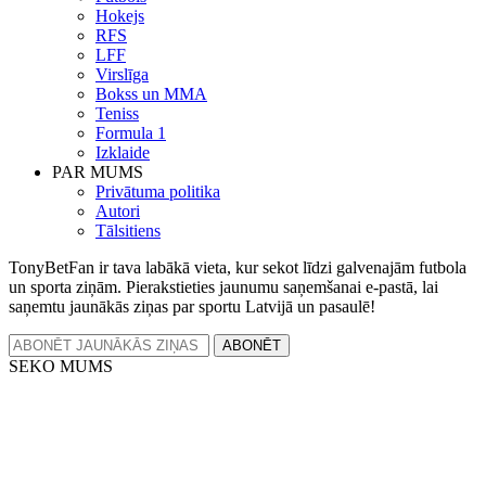
Hokejs
RFS
LFF
Virslīga
Bokss un MMA
Teniss
Formula 1
Izklaide
PAR MUMS
Privātuma politika
Autori
Tālsitiens
TonyBetFan ir tava labākā vieta, kur sekot līdzi galvenajām futbola
un sporta ziņām. Pierakstieties jaunumu saņemšanai e-pastā, lai
saņemtu jaunākās ziņas par sportu Latvijā un pasaulē!
ABONĒT
SEKO MUMS