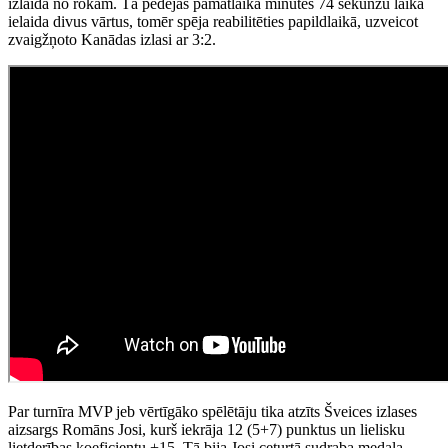
izlaida no rokām. Tā pēdējās pamatlaika minūtēs 74 sekunžu laikā
ielaida divus vārtus, tomēr spēja reabilitēties papildlaikā, uzveicot
zvaigžņoto Kanādas izlasi ar 3:2.
Par turnīra MVP jeb vērtīgāko spēlētāju tika atzīts Šveices izlases
aizsargs Romāns Josi, kurš iekrāja 12 (5+7) punktus un lielisku
lietderības koeficientu +15. Tā bija Josi ceturtā sudraba medaļa,