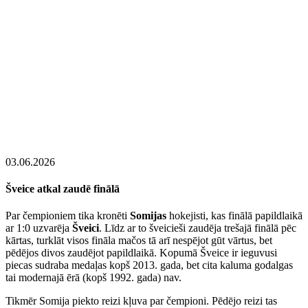
03.06.2026
Šveice atkal zaudē finālā
Par čempioniem tika kronēti
Somijas
hokejisti, kas finālā papildlaikā
ar 1:0 uzvarēja
Šveici
. Līdz ar to šveicieši zaudēja trešajā finālā pēc
kārtas, turklāt visos fināla mačos tā arī nespējot gūt vārtus, bet
pēdējos divos zaudējot papildlaikā. Kopumā Šveice ir ieguvusi
piecas sudraba medaļas kopš 2013. gada, bet cita kaluma godalgas
tai modernajā ērā (kopš 1992. gada) nav.
Tikmēr Somija piekto reizi kļuva par čempioni. Pēdējo reizi tas