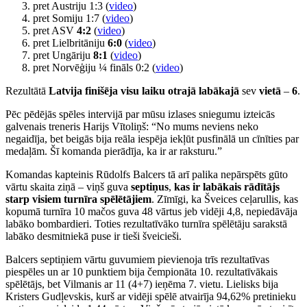
pret Austriju 1:3 (
video
)
pret Somiju 1:7 (
video
)
pret ASV
4:2
(
video
)
pret Lielbritāniju
6:0
(
video
)
pret Ungāriju
8:1
(
video
)
pret Norvēģiju ¼ fināls 0:2 (
video
)
Rezultātā
Latvija
finišēja
visu
laiku
otrajā
labākajā
sev
vietā
–
6
.
Pēc pēdējās spēles intervijā par mūsu izlases sniegumu izteicās
galvenais treneris Harijs Vītoliņš: “No mums neviens neko
negaidīja, bet beigās bija reāla iespēja iekļūt pusfinālā un cīnīties par
medaļām. Šī komanda pierādīja, ka ir ar raksturu.”
Komandas kapteinis Rūdolfs Balcers tā arī palika nepārspēts gūto
vārtu skaita ziņā – viņš guva
septiņus
,
kas ir labākais rādītājs
starp visiem turnīra spēlētājiem
. Zīmīgi, ka Šveices ceļarullis, kas
kopumā turnīra 10 mačos guva 48 vārtus jeb vidēji 4,8, nepiedāvāja
labāko bombardieri. Toties rezultatīvāko turnīra spēlētāju sarakstā
labāko desmitniekā puse ir tieši šveicieši.
Balcers septiņiem vārtu guvumiem pievienoja trīs rezultatīvas
piespēles un ar 10 punktiem bija čempionāta 10. rezultatīvākais
spēlētājs, bet Vilmanis ar 11 (4+7) ieņēma 7. vietu. Lielisks bija
Kristers Gudļevskis, kurš ar vidēji spēlē atvairīja 94,62% pretinieku