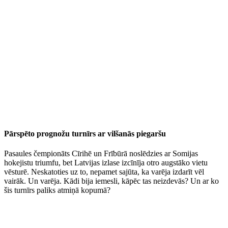
Pārspēto prognožu turnīrs ar vilšanās piegaršu
Pasaules čempionāts Cīrihē un Frībūrā noslēdzies ar Somijas
hokejistu triumfu, bet Latvijas izlase izcīnīja otro augstāko vietu
vēsturē. Neskatoties uz to, nepamet sajūta, ka varēja izdarīt vēl
vairāk. Un varēja. Kādi bija iemesli, kāpēc tas neizdevās? Un ar ko
šis turnīrs paliks atmiņā kopumā?