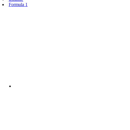
Formula 1