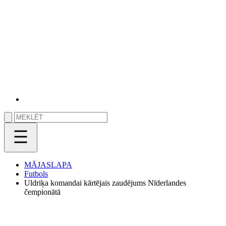
MĀJASLAPA
Futbols
Uldriķa komandai kārtējais zaudējums Nīderlandes
čempionātā