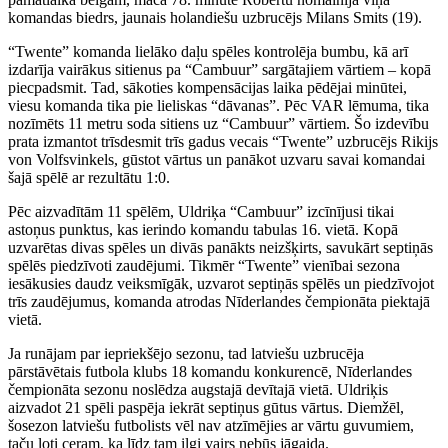
komandas biedrs, jaunais holandiešu uzbrucējs Milans Smits (19).
“Twente” komanda lielāko daļu spēles kontrolēja bumbu, kā arī
izdarīja vairākus sitienus pa “Cambuur” sargātajiem vārtiem – kopā
piecpadsmit. Tad, sākoties kompensācijas laika pēdējai minūtei,
viesu komanda tika pie lieliskas “dāvanas”. Pēc VAR lēmuma, tika
nozīmēts 11 metru soda sitiens uz “Cambuur” vārtiem. Šo izdevību
prata izmantot trīsdesmit trīs gadus vecais “Twente” uzbrucējs Rikijs
von Volfsvinkels, gūstot vārtus un panākot uzvaru savai komandai
šajā spēlē ar rezultātu 1:0.
Pēc aizvadītām 11 spēlēm, Uldriķa “Cambuur” izcīnījusi tikai
astoņus punktus, kas ierindo komandu tabulas 16. vietā. Kopā
uzvarētas divas spēles un divās panākts neizšķirts, savukārt septiņās
spēlēs piedzīvoti zaudējumi. Tikmēr “Twente” vienībai sezona
iesākusies daudz veiksmīgāk, uzvarot septiņās spēlēs un piedzīvojot
trīs zaudējumus, komanda atrodas Nīderlandes čempionāta piektajā
vietā.
Ja runājam par iepriekšējo sezonu, tad latviešu uzbrucēja
pārstāvētais futbola klubs 18 komandu konkurencē, Nīderlandes
čempionāta sezonu noslēdza augstajā devītajā vietā. Uldriķis
aizvadot 21 spēli paspēja iekrāt septiņus gūtus vārtus. Diemžēl,
šosezon latviešu futbolists vēl nav atzīmējies ar vārtu guvumiem,
taču ļoti ceram, ka līdz tam ilgi vairs nebūs jāgaida.