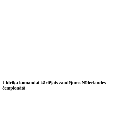
Uldriķa komandai kārtējais zaudējums Nīderlandes
čempionātā