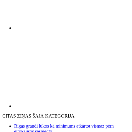
CITAS ZIŅAS ŠAJĀ KATEGORIJA
Rīgas grandi lūkos kā minimums atkārtot vismaz pērn
eirokausos sasniegto