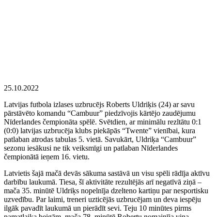
25.10.2022
Latvijas futbola izlases uzbrucējs Roberts Uldriķis (24) ar savu
pārstāvēto komandu “Cambuur” piedzīvojis kārtējo zaudējumu
Nīderlandes čempionāta spēlē. Svētdien, ar minimālu rezltātu 0:1
(0:0) latvijas uzbrucēja klubs piekāpās “Twente” vienībai, kura
patlaban atrodas tabulas 5. vietā. Savukārt, Uldriķa “Cambuur”
sezonu iesākusi ne tik veiksmīgi un patlaban Nīderlandes
čempionātā ieņem 16. vietu.
Latvietis šajā mačā devās sākuma sastāvā un visu spēli rādīja aktīvu
darbību laukumā. Tiesa, šī aktivitāte rezultējās arī negatīvā ziņā –
mača 35. minūtē Uldriķs nopelnīja dzelteno kartiņu par nesportisku
uzvedību. Par laimi, treneri uzticējās uzbrucējam un deva iespēju
ilgāk pavadīt laukumā un pierādīt sevi. Teju 10 minūtes pirms
pamatlaika beigām, mača 78. minūtē Robertu nomainīja viņa