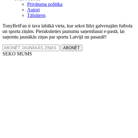
Privātuma politika
Autori
Tālsitiens
TonyBetFan ir tava labākā vieta, kur sekot līdzi galvenajām futbola
un sporta ziņām. Pierakstieties jaunumu saņemšanai e-pastā, lai
saņemtu jaunākās ziņas par sportu Latvijā un pasaulē!
ABONĒT
SEKO MUMS