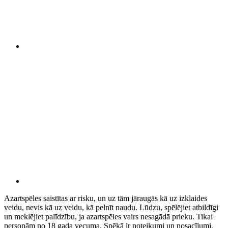
Azartspēles saistītas ar risku, un uz tām jāraugās kā uz izklaides
veidu, nevis kā uz veidu, kā pelnīt naudu. Lūdzu, spēlējiet atbildīgi
un meklējiet palīdzību, ja azartspēles vairs nesagādā prieku. Tikai
personām no 18 gada vecuma. Spēkā ir noteikumi un nosacījumi.