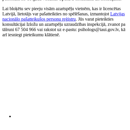
Lai bloķētu sev pieeju visām azartspēļu vietnēm, kas ir licencētas
Latvijā, lietotājs var pašatteikties no spēlēšanas, izmantojot
Latvijas
nacionālo pašatteikušos personu reģistru
. Jūs varat pieteikties
konsultācijai Izložu un azartspēļu uzraudzības inspekcijā, zvanot pa
tālruni 67 504 966 vai rakstot uz e-pastu: psihologs@iaui.gov.lv, kā
arī iesniegt pieteikumu klātienē.