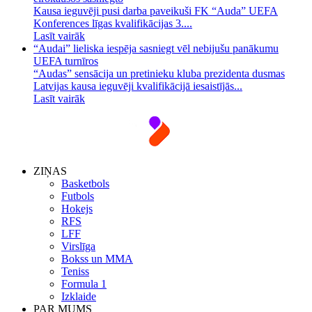
Kausa ieguvēji pusi darba paveikuši FK “Auda” UEFA
Konferences līgas kvalifikācijas 3....
Lasīt vairāk
“Audai” lieliska iespēja sasniegt vēl nebijušu panākumu
UEFA turnīros
“Audas” sensācija un pretinieku kluba prezidenta dusmas
Latvijas kausa ieguvēji kvalifikācijā iesaistījās...
Lasīt vairāk
ZIŅAS
Basketbols
Futbols
Hokejs
RFS
LFF
Virslīga
Bokss un MMA
Teniss
Formula 1
Izklaide
PAR MUMS