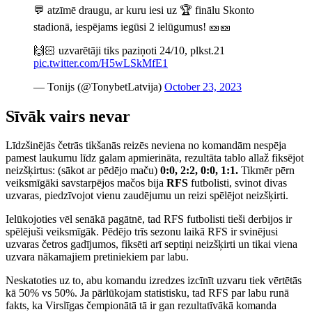
💬 atzīmē draugu, ar kuru iesi uz 🏆 finālu Skonto
stadionā, iespējams iegūsi 2 ielūgumus! 🎫🎫
🙌🏻 uzvarētāji tiks paziņoti 24/10, plkst.21
pic.twitter.com/H5wLSkMfE1
— Tonijs (@TonybetLatvija)
October 23, 2023
Sīvāk vairs nevar
Līdzšinējās četrās tikšanās reizēs neviena no komandām nespēja
pamest laukumu līdz galam apmierināta, rezultāta tablo allaž fiksējot
neizšķirtus: (sākot ar pēdējo maču)
0:0, 2:2, 0:0, 1:1.
Tikmēr pērn
veiksmīgāki savstarpējos mačos bija
RFS
futbolisti, svinot divas
uzvaras, piedzīvojot vienu zaudējumu un reizi spēlējot neizšķirti.
Ielūkojoties vēl senākā pagātnē, tad RFS futbolisti tieši derbijos ir
spēlējuši veiksmīgāk. Pēdējo trīs sezonu laikā RFS ir svinējusi
uzvaras četros gadījumos, fiksēti arī septiņi neizšķirti un tikai viena
uzvara nākamajiem pretiniekiem par labu.
Neskatoties uz to, abu komandu izredzes izcīnīt uzvaru tiek vērtētās
kā 50% vs 50%. Ja pārlūkojam statistisku, tad RFS par labu runā
fakts, ka Virslīgas čempionātā tā ir gan rezultatīvākā komanda