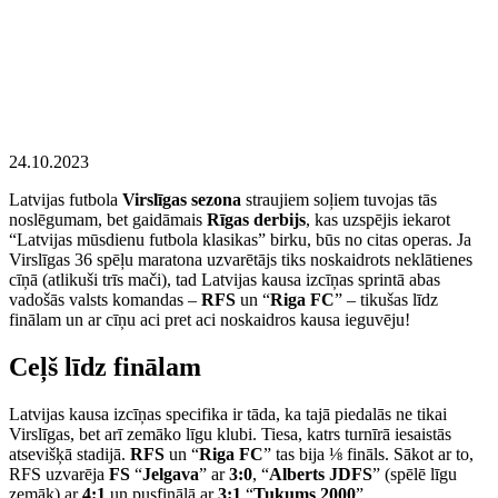
24.10.2023
Latvijas futbola
Virslīgas sezona
straujiem soļiem tuvojas tās
noslēgumam, bet gaidāmais
Rīgas derbijs
, kas uzspējis iekarot
“Latvijas mūsdienu futbola klasikas” birku, būs no citas operas. Ja
Virslīgas 36 spēļu maratona uzvarētājs tiks noskaidrots neklātienes
cīņā (atlikuši trīs mači), tad Latvijas kausa izcīņas sprintā abas
vadošās valsts komandas –
RFS
un “
Riga FC
” – tikušas līdz
finālam un ar cīņu aci pret aci noskaidros kausa ieguvēju!
Ceļš līdz finālam
Latvijas kausa izcīņas specifika ir tāda, ka tajā piedalās ne tikai
Virslīgas, bet arī zemāko līgu klubi. Tiesa, katrs turnīrā iesaistās
atsevišķā stadijā.
RFS
un “
Riga FC
” tas bija ⅛ fināls. Sākot ar to,
RFS uzvarēja
FS
“
Jelgava
” ar
3:0
, “
Alberts JDFS
” (spēlē līgu
zemāk) ar
4:1
un pusfinālā ar
3:1
“
Tukums 2000
”.