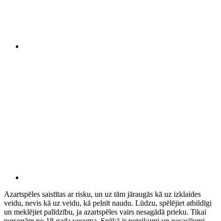
Azartspēles saistītas ar risku, un uz tām jāraugās kā uz izklaides
veidu, nevis kā uz veidu, kā pelnīt naudu. Lūdzu, spēlējiet atbildīgi
un meklējiet palīdzību, ja azartspēles vairs nesagādā prieku. Tikai
personām no 18 gada vecuma. Spēkā ir noteikumi un nosacījumi.