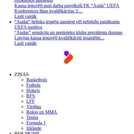
eirokausos sasniegto
Kausa ieguvēji pusi darba paveikuši FK “Auda” UEFA
Konferences līgas kvalifikācijas 3....
Lasīt vairāk
“Audai” lieliska iespēja sasniegt vēl nebijušu panākumu
UEFA turnīros
“Audas” sensācija un pretinieku kluba prezidenta dusmas
Latvijas kausa ieguvēji kvalifikācijā iesaistījās...
Lasīt vairāk
ZIŅAS
Basketbols
Futbols
Hokejs
RFS
LFF
Virslīga
Bokss un MMA
Teniss
Formula 1
Izklaide
PAR MUMS