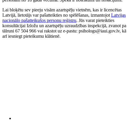
Lai bloķētu sev pieeju visām azartspēļu vietnēm, kas ir licencētas
Latvijā, lietotājs var pašatteikties no spēlēšanas, izmantojot
Latvijas
nacionālo pašatteikušos personu reģistru
. Jūs varat pieteikties
konsultācijai Izložu un azartspēļu uzraudzības inspekcijā, zvanot pa
tālruni 67 504 966 vai rakstot uz e-pastu: psihologs@iaui.gov.lv, kā
arī iesniegt pieteikumu klātienē.