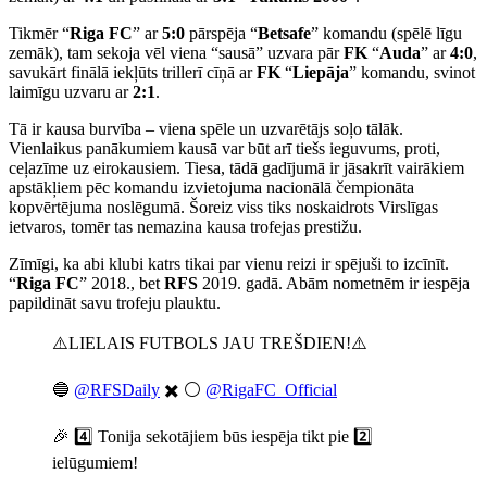
Tikmēr “
Riga FC
” ar
5:0
pārspēja “
Betsafe
” komandu (spēlē līgu
zemāk), tam sekoja vēl viena “sausā” uzvara pār
FK
“
Auda
” ar
4:0
,
savukārt finālā iekļūts trillerī cīņā ar
FK
“
Liepāja
” komandu, svinot
laimīgu uzvaru ar
2:1
.
Tā ir kausa burvība – viena spēle un uzvarētājs soļo tālāk.
Vienlaikus panākumiem kausā var būt arī tiešs ieguvums, proti,
ceļazīme uz eirokausiem. Tiesa, tādā gadījumā ir jāsakrīt vairākiem
apstākļiem pēc komandu izvietojuma nacionālā čempionāta
kopvērtējuma noslēgumā. Šoreiz viss tiks noskaidrots Virslīgas
ietvaros, tomēr tas nemazina kausa trofejas prestižu.
Zīmīgi, ka abi klubi katrs tikai par vienu reizi ir spējuši to izcīnīt.
“
Riga FC
” 2018., bet
RFS
2019. gadā. Abām nometnēm ir iespēja
papildināt savu trofeju plauktu.
⚠️LIELAIS FUTBOLS JAU TREŠDIEN!⚠️
🔵
@RFSDaily
✖️ ⚪️
@RigaFC_Official
🎉 4️⃣ Tonija sekotājiem būs iespēja tikt pie 2️⃣
ielūgumiem!