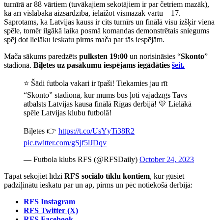
turnīrā ar 88 vārtiem (tuvākajiem sekotājiem ir par četriem mazāk),
kā arī vislabākā aizsardzība, ielaižot vismazāk vārtu – 17.
Saprotams, ka Latvijas kauss ir cits turnīrs un finālā visu izšķir viena
spēle, tomēr ilgākā laika posmā komandas demonstrētais sniegums
spēj dot lielāku ieskatu pirms mača par tās iespējām.
Mača sākums paredzēts
pulksten 19:00
un norisināsies “
Skonto
”
stadionā.
Biļetes uz pasākumu iespējams iegādāties
šeit.
⭐️ Šādi futbola vakari ir īpaši! Tiekamies jau rīt
“Skonto” stadionā, kur mums būs ļoti vajadzīgs Tavs
atbalsts Latvijas kausa finālā Rīgas derbijā! 💙 Lielākā
spēle Latvijas klubu futbolā!
Biļetes 👉
https://t.co/UsYyTi38R2
pic.twitter.com/gSjf5lJDqv
— Futbola klubs RFS (@RFSDaily)
October 24, 2023
Tāpat sekojiet līdzi
RFS sociālo tīklu kontiem
, kur gūsiet
padziļinātu ieskatu par un ap, pirms un pēc notiekošā derbijā:
RFS Instagram
RFS Twitter (X)
RFS Facebook