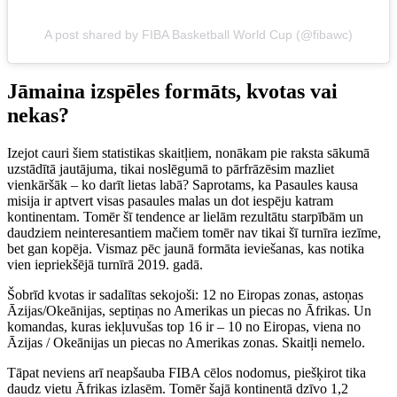
A post shared by FIBA Basketball World Cup (@fibawc)
Jāmaina izspēles formāts, kvotas vai
nekas?
Izejot cauri šiem statistikas skaitļiem, nonākam pie raksta sākumā
uzstādītā jautājuma, tikai noslēgumā to pārfrāzēsim mazliet
vienkāršāk – ko darīt lietas labā? Saprotams, ka Pasaules kausa
misija ir aptvert visas pasaules malas un dot iespēju katram
kontinentam. Tomēr šī tendence ar lielām rezultātu starpībām un
daudziem neinteresantiem mačiem tomēr nav tikai šī turnīra iezīme,
bet gan kopēja. Vismaz pēc jaunā formāta ieviešanas, kas notika
vien iepriekšējā turnīrā 2019. gadā.
Šobrīd kvotas ir sadalītas sekojoši: 12 no Eiropas zonas, astoņas
Āzijas/Okeānijas, septiņas no Amerikas un piecas no Āfrikas. Un
komandas, kuras iekļuvušas top 16 ir – 10 no Eiropas, viena no
Āzijas / Okeānijas un piecas no Amerikas zonas. Skaitļi nemelo.
Tāpat neviens arī neapšauba FIBA cēlos nodomus, piešķirot tika
daudz vietu Āfrikas izlasēm. Tomēr šajā kontinentā dzīvo 1,2