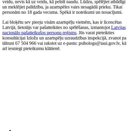
veidu, nevis kā uz veidu, kā pelnīt naudu. Lūdzu, spēlējiet atbildīgi
un meklējiet palīdzību, ja azartspēles vairs nesagādā prieku. Tikai
personām no 18 gada vecuma. Spēkā ir noteikumi un nosacījumi.
Lai bloķētu sev pieeju visām azartspēļu vietnēm, kas ir licencētas
Latvijā, lietotājs var pašatteikties no spēlēšanas, izmantojot
Latvijas
nacionālo pašatteikušos personu reģistru
. Jūs varat pieteikties
konsultācijai Izložu un azartspēļu uzraudzības inspekcijā, zvanot pa
tālruni 67 504 966 vai rakstot uz e-pastu: psihologs@iaui.gov.lv, kā
arī iesniegt pieteikumu klātienē.