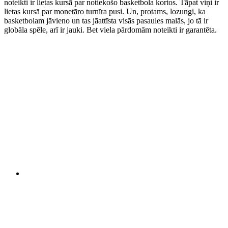
noteikti ir lietas kursā par notiekošo basketbola kortos. Tāpat viņi ir
lietas kursā par monetāro turnīra pusi. Un, protams, lozungi, ka
basketbolam jāvieno un tas jāattīsta visās pasaules malās, jo tā ir
globāla spēle, arī ir jauki. Bet viela pārdomām noteikti ir garantēta.