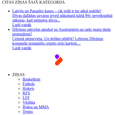
CITAS ZIŅAS ŠAJĀ KATEGORIJA
Latvija un Pasaules kauss – cik reāli ir tur atkal nokļūt?
Divas dažādas uzvaras ieved nākamajā kārtā Pēc neveiksmīgā
sākuma, kad pirmajos divos...
Lasīt vairāk
Džeimss pārceļas atpakaļ uz Austrumiem un rada jaunu titula
pretendenti?
Ceturtā pieturvieta. Un tiešām pēdējā? Lebrons Džeimss
komandu nomainīja ceturto reizi karjerā....
Lasīt vairāk
ZIŅAS
Basketbols
Futbols
Hokejs
RFS
LFF
Virslīga
Bokss un MMA
Teniss