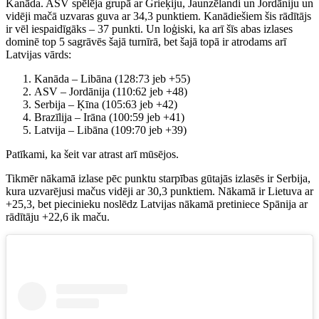
Kanāda. ASV spēlēja grupā ar Grieķiju, Jaunzēlandi un Jordāniju un
vidēji mačā uzvaras guva ar 34,3 punktiem. Kanādiešiem šis rādītājs
ir vēl iespaidīgāks – 37 punkti. Un loģiski, ka arī šīs abas izlases
dominē top 5 sagrāvēs šajā turnīrā, bet šajā topā ir atrodams arī
Latvijas vārds:
Kanāda – Libāna (128:73 jeb +55)
ASV – Jordānija (110:62 jeb +48)
Serbija – Ķīna (105:63 jeb +42)
Brazīlija – Irāna (100:59 jeb +41)
Latvija – Libāna (109:70 jeb +39)
Patīkami, ka šeit var atrast arī mūsējos.
Tikmēr nākamā izlase pēc punktu starpības gūtajās izlasēs ir Serbija,
kura uzvarējusi mačus vidēji ar 30,3 punktiem. Nākamā ir Lietuva ar
+25,3, bet piecinieku noslēdz Latvijas nākamā pretiniece Spānija ar
rādītāju +22,6 ik maču.