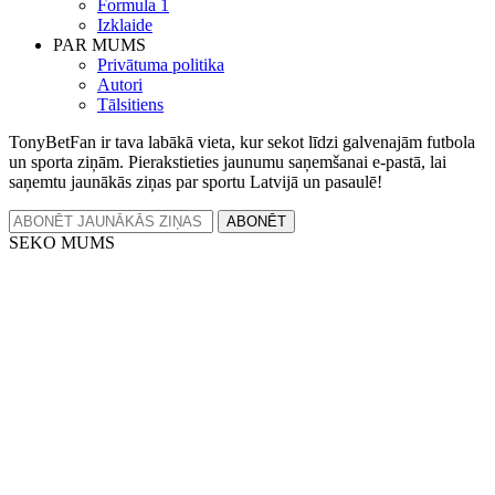
Formula 1
Izklaide
PAR MUMS
Privātuma politika
Autori
Tālsitiens
TonyBetFan ir tava labākā vieta, kur sekot līdzi galvenajām futbola
un sporta ziņām. Pierakstieties jaunumu saņemšanai e-pastā, lai
saņemtu jaunākās ziņas par sportu Latvijā un pasaulē!
ABONĒT
SEKO MUMS