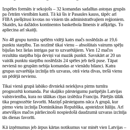
Izspēles formāts ir sekojošs – 32 komandas sadalītas astoņas grupās
pa četrām vienībām katrā. Tā kā šis ir Pasaules kauss, tāpēc arī
FIBA piešķīrusi kvotas no visiem tās administratīvajiem reģioniem.
Skaidrs, ka dažādos kontinentos basketbola līmenis ir atšķirīgs. To
apliecina arī skaitļi.
No 48 grupu turnīra spēlēm vidēji katrs mačs noslēdzās ar 19,6
punktu starpību. Tas nozīmē tikai vienu – absolūtais vairums spēļu
bijušas bez lielas intrigas par to uzvarētājiem. Vien 12 mačos
rezultāta starpība bija deviņi vai mazāk punkti. Savukārt ar 20 un
vairāk punktu starpību noslēdzās 24 spēles jeb tieši puse. Tāpat
nevienā no grupām nebija komandas ar vienādu bilanci. Katra
grupas uzvarētāja izcīnīja trīs uzvaras, otrā vieta divas, trešā vienu
un pēdējā nevienu.
Tikai vienā grupā labāko divniekā neiekļuva pirms turnīra
prognozētā komanda. Par skaļāko pārsteigumu parūpējās Latvijas
valstsvienība, kura no tālākas cīņas izslēdza Franciju. Pārējās tālāk
tika prognozētie favorīti. Maziņš pārsteigums nāca A grupā, kur
pirmo vietu izcīnīja Dominikānas Republika, apsteidzot Itāliju. Arī
atsevišķos mačos pārliecinoši nospiedošā daudzumā uzvaras izcīnīja
tās dienas favorīti.
Kā izņēmumus jeb ārpus kārtas notikumus var minēt vien Latvijas –