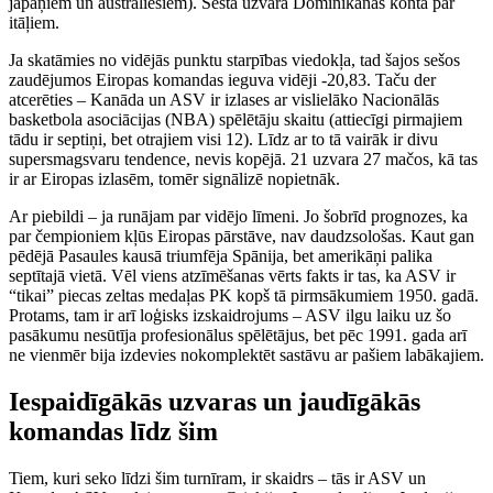
japāņiem un austrāliešiem). Sestā uzvara Dominikānas kontā par
itāļiem.
Ja skatāmies no vidējās punktu starpības viedokļa, tad šajos sešos
zaudējumos Eiropas komandas ieguva vidēji -20,83. Taču der
atcerēties – Kanāda un ASV ir izlases ar vislielāko Nacionālās
basketbola asociācijas (NBA) spēlētāju skaitu (attiecīgi pirmajiem
tādu ir septiņi, bet otrajiem visi 12). Līdz ar to tā vairāk ir divu
supersmagsvaru tendence, nevis kopējā. 21 uzvara 27 mačos, kā tas
ir ar Eiropas izlasēm, tomēr signālizē nopietnāk.
Ar piebildi – ja runājam par vidējo līmeni. Jo šobrīd prognozes, ka
par čempioniem kļūs Eiropas pārstāve, nav daudzsološas. Kaut gan
pēdējā Pasaules kausā triumfēja Spānija, bet amerikāņi palika
septītajā vietā. Vēl viens atzīmēšanas vērts fakts ir tas, ka ASV ir
“tikai” piecas zeltas medaļas PK kopš tā pirmsākumiem 1950. gadā.
Protams, tam ir arī loģisks izskaidrojums – ASV ilgu laiku uz šo
pasākumu nesūtīja profesionālus spēlētājus, bet pēc 1991. gada arī
ne vienmēr bija izdevies nokomplektēt sastāvu ar pašiem labākajiem.
Iespaidīgākās uzvaras un jaudīgākās
komandas līdz šim
Tiem, kuri seko līdzi šim turnīram, ir skaidrs – tās ir ASV un