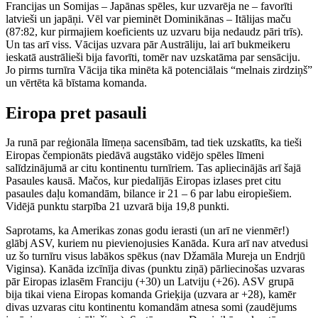
Francijas un Somijas – Japānas spēles, kur uzvarēja ne – favorīti
latvieši un japāņi. Vēl var pieminēt Dominikānas – Itālijas maču
(87:82, kur pirmajiem koeficients uz uzvaru bija nedaudz pāri trīs).
Un tas arī viss. Vācijas uzvara pār Austrāliju, lai arī bukmeikeru
ieskatā austrālieši bija favorīti, tomēr nav uzskatāma par sensāciju.
Jo pirms turnīra Vācija tika minēta kā potenciālais “melnais zirdziņš”
un vērtēta kā bīstama komanda.
Eiropa pret pasauli
Ja runā par reģionāla līmeņa sacensībām, tad tiek uzskatīts, ka tieši
Eiropas čempionāts piedāvā augstāko vidējo spēles līmeni
salīdzinājumā ar citu kontinentu turnīriem. Tas apliecinājās arī šajā
Pasaules kausā. Mačos, kur piedalījās Eiropas izlases pret citu
pasaules daļu komandām, bilance ir 21 – 6 par labu eiropiešiem.
Vidējā punktu starpība 21 uzvarā bija 19,8 punkti.
Saprotams, ka Amerikas zonas godu ierasti (un arī ne vienmēr!)
glābj ASV, kuriem nu pievienojusies Kanāda. Kura arī nav atvedusi
uz šo turnīru visus labākos spēkus (nav Džamāla Mureja un Endrjū
Viginsa). Kanāda izcīnīja divas (punktu ziņā) pārliecinošas uzvaras
pār Eiropas izlasēm Franciju (+30) un Latviju (+26). ASV grupā
bija tikai viena Eiropas komanda Grieķija (uzvara ar +28), kamēr
divas uzvaras citu kontinentu komandām atnesa somi (zaudējums