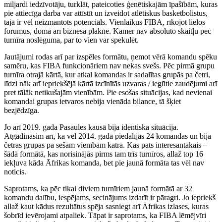
miljardi iedzīvotāju, turklāt, pateicoties ģenētiskajām īpašībām, kuras
pie attiecīga darba var attīstīt un izveidot atlētiskus basketbolistus,
tajā ir vēl neizmantots potenciāls. Vienlaikus FIBA, rīkojot lielos
forumus, domā arī biznesa plaknē. Kamēr nav absolūto skaitļu pēc
turnīra noslēguma, par to vien var spekulēt.
Jautājumi rodas arī par izspēles formātu, ņemot vērā komandu spēku
samēru, kas FIBA funkcionāriem nav nekas svešs. Pēc pirmā grupu
turnīra otrajā kārtā, kur atkal komandas ir sadalītas grupās pa četri,
līdzi nāk arī iepriekšējā kārtā izcīnītās uzvaras / iegūtie zaudējumi arī
pret tālāk netikušajām vienībām. Pie esošas situācijas, kad nevienai
komandai grupas ietvaros nebija vienāda bilance, tā šķiet
bezjēdzīga.
Jo arī 2019. gada Pasaules kausā bija identiska situācija.
Atgādināsim arī, ka vēl 2014. gadā piedalījās 24 komandas un bija
četras grupas pa sešām vienībām katrā. Kas pats interesantākais –
šādā formātā, kas norisinājās pirms tam trīs turnīros, allaž top 16
iekļuva kāda Āfrikas komanda, bet pie jaunā formāta tas vēl nav
noticis.
Saprotams, ka pēc tikai diviem turnīriem jaunā formātā ar 32
komandu dalību, iespējams, secinājums izdarīt ir pāragri. Jo iepriekš
allaž kaut kādus rezultātus spēja sasniegt arī Āfrikas izlases, kuras
šobrīd ievērojami atpaliek. Tāpat ir saprotams, ka FIBA lēmējvīri