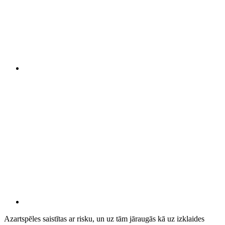
Azartspēles saistītas ar risku, un uz tām jāraugās kā uz izklaides