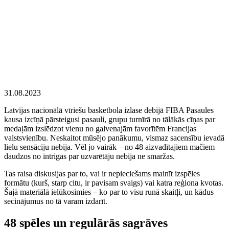
31.08.2023
Latvijas nacionālā vīriešu basketbola izlase debijā FIBA Pasaules
kausa izcīņā pārsteigusi pasauli, grupu turnīrā no tālākās cīņas par
medaļām izslēdzot vienu no galvenajām favorītēm Francijas
valstsvienību. Neskaitot mūsējo panākumu, vismaz sacensību ievadā
lielu sensāciju nebija. Vēl jo vairāk – no 48 aizvadītajiem mačiem
daudzos no intrigas par uzvarētāju nebija ne smaržas.
Tas raisa diskusijas par to, vai ir nepieciešams mainīt izspēles
formātu (kurš, starp citu, ir pavisam svaigs) vai katra reģiona kvotas.
Šajā materiālā ielūkosimies – ko par to visu runā skaitļi, un kādus
secinājumus no tā varam izdarīt.
48 spēles un regulārās sagrāves