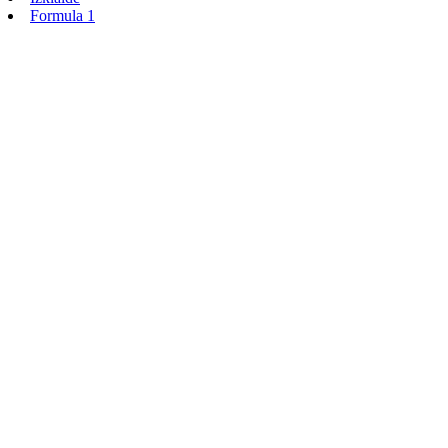
Formula 1