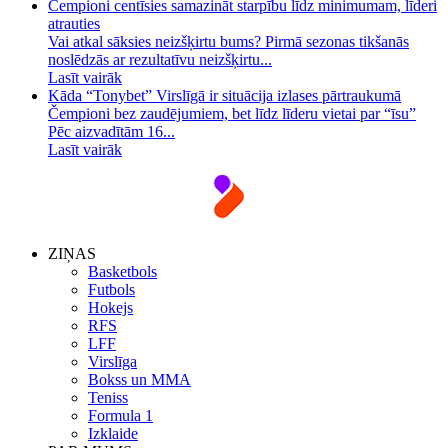
Čempioni centīsies samazināt starpību līdz minimumam, līderi
atrauties
Vai atkal sāksies neizšķirtu bums? Pirmā sezonas tikšanās
noslēdzās ar rezultatīvu neizšķirtu...
Lasīt vairāk
Kāda “Tonybet” Virslīgā ir situācija izlases pārtraukumā
Čempioni bez zaudējumiem, bet līdz līderu vietai par “īsu”
Pēc aizvadītām 16...
Lasīt vairāk
ZIŅAS
Basketbols
Futbols
Hokejs
RFS
LFF
Virslīga
Bokss un MMA
Teniss
Formula 1
Izklaide