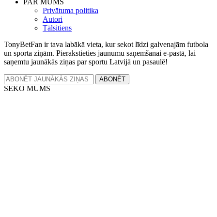
PAR MUMS
Privātuma politika
Autori
Tālsitiens
TonyBetFan ir tava labākā vieta, kur sekot līdzi galvenajām futbola
un sporta ziņām. Pierakstieties jaunumu saņemšanai e-pastā, lai
saņemtu jaunākās ziņas par sportu Latvijā un pasaulē!
ABONĒT
SEKO MUMS