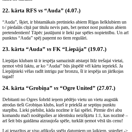
22. kārta RFS
vs
“Auda” (4.07.)
“Auda”, šķiet, ir bīstamākais pretinieks abiem Rīgas lielklubiem un
t-/ piedalās cīņā par titulu nevis pats, bet ņemot nost punktus abiem
pretendentiem! Tāpēc jautājumi ir lieki par spēles nopietnību. Un arī
punktus “Auda” spēj paņemt no tiem regulāri.
23. kārta “Auda”
vs
FK “Liepāja” (19.07.)
Liepājas klubam tā ir iespēja samazināt atstarpi līdz trešajai vietai,
ņemot vērā faktu, ar ko “Audai” būs jāspēlē vēl kārtu iepriekš. Ja
Liepājnieki vēlas radīt intrigu par bronzu, šī ir iespēja un jārīkojas
tagad!
24. kārta “Grobiņa”
vs
“Ogre United” (27.07.)
Debitanti no Ogres šobrīd ieņem pēdējo vietu un vietu augstāk
atrodas tieši Grobiņas klubs, kurš ir priekšā ar septiņu punktu
starpību. Lieki piebilst, kāda nozīme ir šai spēlei. Pirmie divi abu
komandu mači noslēgušies ar identisku neizšķirtu 1:1, kas nozīmē –
arī šeit būs gaidāma aizraujoša spēle, turklāt ņemot vērā tās cenu!
Lai iepazītos ar visu atlikušo spēļu datumiem un laikiem, spiediet ->