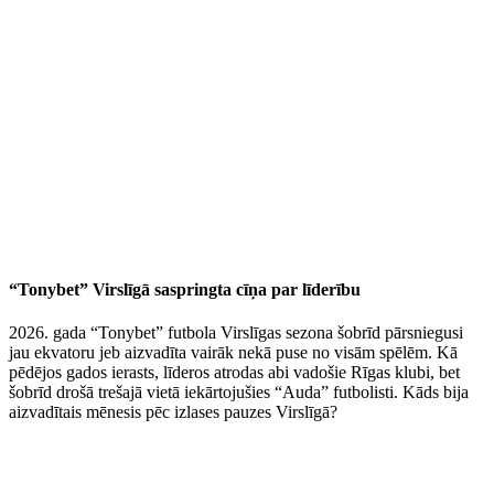
“Tonybet” Virslīgā saspringta cīņa par līderību
2026. gada “Tonybet” futbola Virslīgas sezona šobrīd pārsniegusi
jau ekvatoru jeb aizvadīta vairāk nekā puse no visām spēlēm. Kā
pēdējos gados ierasts, līderos atrodas abi vadošie Rīgas klubi, bet
šobrīd drošā trešajā vietā iekārtojušies “Auda” futbolisti. Kāds bija
aizvadītais mēnesis pēc izlases pauzes Virslīgā?