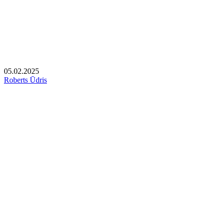
05.02.2025
Roberts Ūdris