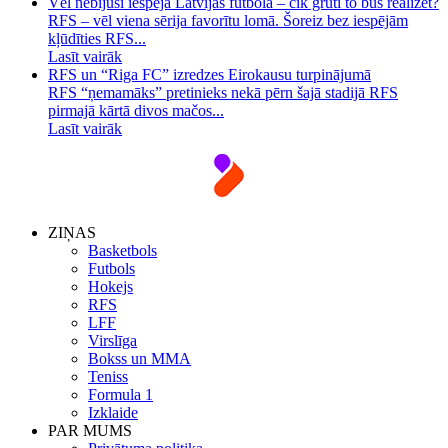
Vēl nebijusi iespēja Latvijas futbolā – cik grūti to būs realizēt?
RFS – vēl viena sērija favorītu lomā. Šoreiz bez iespējām
kļūdīties RFS...
Lasīt vairāk
RFS un “Riga FC” izredzes Eirokausu turpinājumā
RFS “ņemamāks” pretinieks nekā pērn šajā stadijā RFS
pirmajā kārtā divos mačos...
Lasīt vairāk
ZIŅAS
Basketbols
Futbols
Hokejs
RFS
LFF
Virslīga
Bokss un MMA
Teniss
Formula 1
Izklaide
PAR MUMS