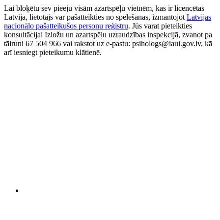
Lai bloķētu sev pieeju visām azartspēļu vietnēm, kas ir licencētas
Latvijā, lietotājs var pašatteikties no spēlēšanas, izmantojot
Latvijas
nacionālo pašatteikušos personu reģistru
. Jūs varat pieteikties
konsultācijai Izložu un azartspēļu uzraudzības inspekcijā, zvanot pa
tālruni 67 504 966 vai rakstot uz e-pastu: psihologs@iaui.gov.lv, kā
arī iesniegt pieteikumu klātienē.