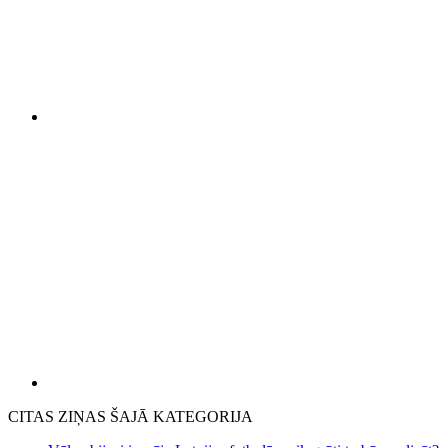
CITAS ZIŅAS ŠAJĀ KATEGORIJA