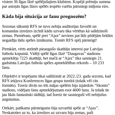
visiem 36 līgas fāzē spēlējušajiem klubiem. Kopējā prēmiju summa
par astoņās līgas fāzes spēlēs iespēto varētu pārsniegt miljonu eiro.
Kāda bija situācija ar fanu prognozēm?
Sezonas sākumā RFS ne tuvu nebija auditorijas favorīti un
komandas izredzes izcīnīt kādu uzvaru tika vērtētas kā salīdzinoši
zemas. Piemēram, spēlē pret “Ajax” neviens pat līdz pēdējām brīdim
negaidīja tādu spēles iznākumu. Tomēr RFS spēj pārsteigt!
Pirmkārt, vērts atzīmēt pieaugušo skatītāju interesi par Latvijas
futbolu kopumā. Vidēji spēlē līgas fāzē “Daugavas” stadionu
apmeklēja 7225 skatītāji, bet mačā ar “Ajax” tika sasniegts 21.
gadsimta Latvijas futbola spēles apmeklētības rekords – 10 233
fanu.
Objektīvi ir iespējams tikai salīdzināt ar 2022./23. gada sezonu, kad
RFS iekļuva Konferences līgas grupu turnīrā (tolaik vēl cits
formāts). Toreiz divās no trīs mājas spēlēm bija izpārdots “Skonto”
stadions, vidējam fanu apmeklējumam esot 4600 fanu. Ja tolaik tie
jau likās fantastiski rādītāji, tad šoreiz tie sasnieguši vēl nebijušus
augstumus.
Otrkārt, patīkams pārsteigums bija uzvarētā spēle ar “Ajax”.
Neskatoties uz to, ka izredzes uz uzvaru bija zemas, paši