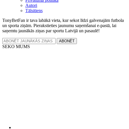
Privātuma politika
Autori
Tālsitiens
TonyBetFan ir tava labākā vieta, kur sekot līdzi galvenajām futbola
un sporta ziņām. Pierakstieties jaunumu saņemšanai e-pastā, lai
saņemtu jaunākās ziņas par sportu Latvijā un pasaulē!
ABONĒT
SEKO MUMS