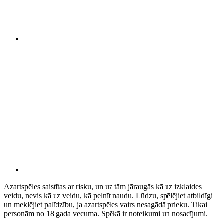
Azartspēles saistītas ar risku, un uz tām jāraugās kā uz izklaides
veidu, nevis kā uz veidu, kā pelnīt naudu. Lūdzu, spēlējiet atbildīgi
un meklējiet palīdzību, ja azartspēles vairs nesagādā prieku. Tikai
personām no 18 gada vecuma. Spēkā ir noteikumi un nosacījumi.