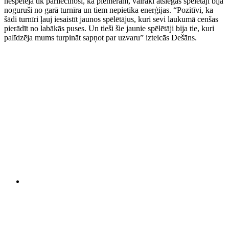
nespēlēja tik pārliecinoši, kā piemēram, vairāki atslēgas spēlētāji bija
noguruši no garā turnīra un tiem nepietika enerģijas. “Pozitīvi, ka
šādi turnīri ļauj iesaistīt jaunos spēlētājus, kuri sevi laukumā cenšas
pierādīt no labākās puses. Un tieši šie jaunie spēlētāji bija tie, kuri
palīdzēja mums turpināt sapņot par uzvaru” izteicās Dešāns.