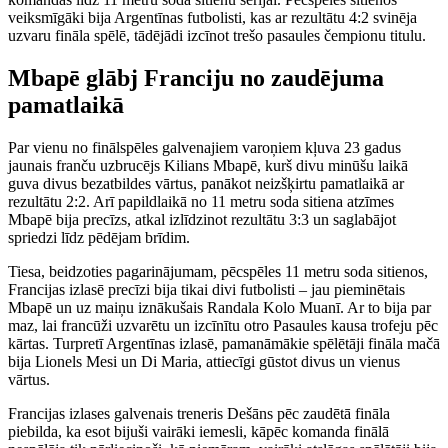
veiksmīgāki bija Argentīnas futbolisti, kas ar rezultātu 4:2 svinēja
uzvaru fināla spēlē, tādējādi izcīnot trešo pasaules čempionu titulu.
Mbapē glābj Franciju no zaudējuma
pamatlaikā
Par vienu no finālspēles galvenajiem varoņiem kļuva 23 gadus
jaunais franču uzbrucējs Kilians Mbapē, kurš divu minūšu laikā
guva divus bezatbildes vārtus, panākot neizšķirtu pamatlaikā ar
rezultātu 2:2. Arī papildlaikā no 11 metru soda sitiena atzīmes
Mbapē bija precīzs, atkal izlīdzinot rezultātu 3:3 un saglabājot
spriedzi līdz pēdējam brīdim.
Tiesa, beidzoties pagarinājumam, pēcspēles 11 metru soda sitienos,
Francijas izlasē precīzi bija tikai divi futbolisti – jau pieminētais
Mbapē un uz maiņu iznākušais Randala Kolo Muanī. Ar to bija par
maz, lai francūži uzvarētu un izcīnītu otro Pasaules kausa trofeju pēc
kārtas. Turpretī Argentīnas izlasē, pamanāmākie spēlētāji fināla mačā
bija Lionels Mesi un Di Maria, attiecīgi gūstot divus un vienus
vārtus.
Francijas izlases galvenais treneris Dešāns pēc zaudētā fināla
piebilda, ka esot bijuši vairāki iemesli, kāpēc komanda finālā