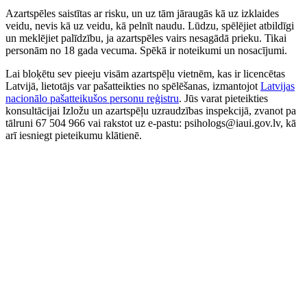
Azartspēles saistītas ar risku, un uz tām jāraugās kā uz izklaides
veidu, nevis kā uz veidu, kā pelnīt naudu. Lūdzu, spēlējiet atbildīgi
un meklējiet palīdzību, ja azartspēles vairs nesagādā prieku. Tikai
personām no 18 gada vecuma. Spēkā ir noteikumi un nosacījumi.
Lai bloķētu sev pieeju visām azartspēļu vietnēm, kas ir licencētas
Latvijā, lietotājs var pašatteikties no spēlēšanas, izmantojot
Latvijas
nacionālo pašatteikušos personu reģistru
. Jūs varat pieteikties
konsultācijai Izložu un azartspēļu uzraudzības inspekcijā, zvanot pa
tālruni 67 504 966 vai rakstot uz e-pastu: psihologs@iaui.gov.lv, kā
arī iesniegt pieteikumu klātienē.