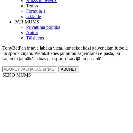
Bokss un MMA
Teniss
Formula 1
Izklaide
PAR MUMS
Privātuma politika
Autori
Tālsitiens
TonyBetFan ir tava labākā vieta, kur sekot līdzi galvenajām futbola
un sporta ziņām. Pierakstieties jaunumu saņemšanai e-pastā, lai
saņemtu jaunākās ziņas par sportu Latvijā un pasaulē!
ABONĒT
SEKO MUMS