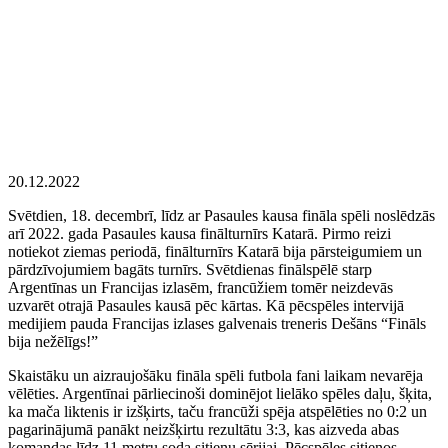
20.12.2022
Svētdien, 18. decembrī, līdz ar Pasaules kausa fināla spēli noslēdzās
arī 2022. gada Pasaules kausa finālturnīrs Katarā. Pirmo reizi
notiekot ziemas periodā, finālturnīrs Katarā bija pārsteigumiem un
pārdzīvojumiem bagāts turnīrs. Svētdienas finālspēlē starp
Argentīnas un Francijas izlasēm, francūžiem tomēr neizdevās
uzvarēt otrajā Pasaules kausā pēc kārtas. Kā pēcspēles intervijā
medijiem pauda Francijas izlases galvenais treneris Dešāns “Fināls
bija nežēlīgs!”
Skaistāku un aizraujošāku fināla spēli futbola fani laikam nevarēja
vēlēties. Argentīnai pārliecinoši dominējot lielāko spēles daļu, šķita,
ka mača liktenis ir izšķirts, taču francūži spēja atspēlēties no 0:2 un
pagarinājumā panākt neizšķirtu rezultātu 3:3, kas aizveda abas
komandas līdz 11 metru soda sitienu sērijai. Pēcspēles sitienos