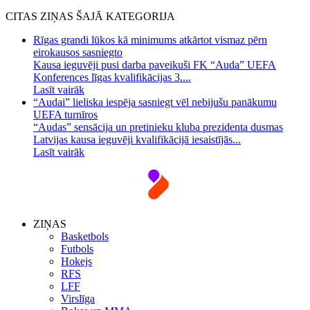
CITAS ZIŅAS ŠAJĀ KATEGORIJA
Rīgas grandi lūkos kā minimums atkārtot vismaz pērn
eirokausos sasniegto
Kausa ieguvēji pusi darba paveikuši FK “Auda” UEFA
Konferences līgas kvalifikācijas 3....
Lasīt vairāk
“Audai” lieliska iespēja sasniegt vēl nebijušu panākumu
UEFA turnīros
“Audas” sensācija un pretinieku kluba prezidenta dusmas
Latvijas kausa ieguvēji kvalifikācijā iesaistījās...
Lasīt vairāk
ZIŅAS
Basketbols
Futbols
Hokejs
RFS
LFF
Virslīga