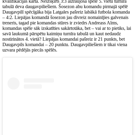
kvalifikācijas kārtā. Neizšķirts 3:3 aizraujošā spēlē 5. vietu turnīra
tabulā deva daugavpiliešiem. Šosezon abu komandu pirmajā spēlē
Daugavpilī spēcīgāka bija Latgales pašreiz labākā futbola komanda
– 4:2. Liepājas komandā šosezon jau divreiz nomainījies galvenais
treneris, tagad pie komandas stūres ir zviedrs Andreass Alms,
komandas spēle sāk izskatīties sakārtotāka, bet – vai ar to pietiks, lai
savā laukumā pārspētu kaimiņu turnīra tabulā un kaut nedaudz
nostirinātos 4. vietā? Liepājas komandai pašreiz ir 21 punkts, bet
Daugavpils komandai – 20 punktu. Daugavpiliešiem ir tikai viena
uzvara pēdējās piecās spēlēs.