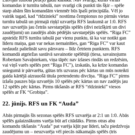
komandas ir turnīra tabulā, nav svarīgi cik punkti tās šķir – spēle
starp abām šīm komandām vienmēr būs īpaši principiāla. Vēl jo
vairāk tagad, kad “rīdzinieki” nostūma čempionus no pirmās vietas
turnīra tabulā un pirmajā riņķī uzvarēja RFS laukumā ar 1:0. RFS
nav uzvarējis jau četrās savstarpējās spēlēs (divi neizšķirti un divi
zaudējumi) un zaudējis abās pēdējās savstarpējās spēlēs. “Riga FC”
apsteidz RFS turnīra tabulā par vienu punktu, tā ka var notikt gan
līderu maiņa, gan var nekas nemainīties, gan “Riga FC” var kaut
nedaudz palielināt savu pārsvaru – līdz četriem punktem. RFS
komandā atgriežas sastāvā savainotie spēlētāji (tiesa, savainojums
Robertam Savaļniekam, viņa tāpēc nav izlases rindās un redzēsim,
vai viņš varēs spēlēs pret “Riga FC”), izskatās, ka krīze komandas
sniegumā ir pārvarēta, gūtas trīs uzvaras pēc kārtas un mūs noteikti
gaida kārtējā aizrauošā titula pretendentu divcīņa. “Riga FC” pirms
izlašu pauzes bija uzvarējis 10 spēlēs pēc kārtas un nav zadējis jau
12 spēlēs pēc kārtas. Pirms tikšanās ar RFS “rīdzinieki” viesos
spēlēs ar FK “Grobiņa”.
22. jūnijs. RFS un FK “Auda”
Abās pirmajās šīs sezonas spēlēs RFS uzvarēja ar 2:1 un 1:0. Abās
spēlēs galaiznākums varēja būt arī citādāks. Pirms otras abu
komandu tikšanās “Auda” pat varēja kļūt par līderi, taču piedzīvoja
zaudējumu un – neuzvarēja vēl piecās nākamajās spēlēs (tris