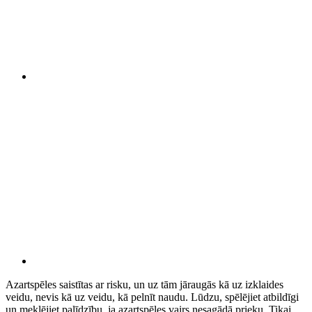
Azartspēles saistītas ar risku, un uz tām jāraugās kā uz izklaides
veidu, nevis kā uz veidu, kā pelnīt naudu. Lūdzu, spēlējiet atbildīgi
un meklējiet palīdzību, ja azartspēles vairs nesagādā prieku. Tikai