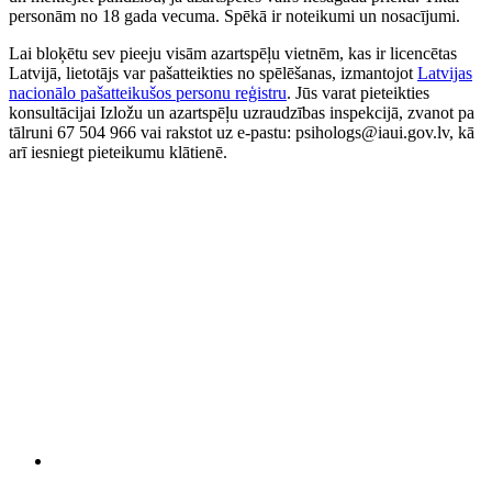
personām no 18 gada vecuma. Spēkā ir noteikumi un nosacījumi.
Lai bloķētu sev pieeju visām azartspēļu vietnēm, kas ir licencētas
Latvijā, lietotājs var pašatteikties no spēlēšanas, izmantojot
Latvijas
nacionālo pašatteikušos personu reģistru
. Jūs varat pieteikties
konsultācijai Izložu un azartspēļu uzraudzības inspekcijā, zvanot pa
tālruni 67 504 966 vai rakstot uz e-pastu: psihologs@iaui.gov.lv, kā
arī iesniegt pieteikumu klātienē.