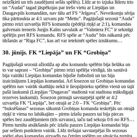
neizšķirti un trīs zaudējumi sešās spēlēs). Līdz ar to izjuka līderu trio
un “Audai” tagad jāspēkojas par trešo vietu ar Liepājas un
Daugavpils komandām, nav tālu arī FS “Jelgava”. Neveiksmju sērija
tika pārtraukta ar 4:1 uzvaru pār “Mettu”. Pagājušajā sezonā “Auda”
pirmo reizi uzvarēja RFS komandu (pēdējā riņķī ar 2:1), komandas
galvenais treneris Jurģis Kalns savulaik ar “Valmiera FC” ir sekmīgi
spēlējis pret RFS komandu. RFS spēle ar “Audu” būs nākamā pēc
tikšanās ar “Riga FC”, kas arī var ietekmēt spēles iznākumu…
30. jūnijs. FK “Liepāja” un FK “Grobiņa”
Pagājušajā sezonā ažiotāža ap abu komandu spēlēm bija lielāka un
to var saprast – “Grobiņa” pirmo reizi spēlēja virslīgā, tās sastāvā
bija vairāki Liepājas komandas bijušie futbolisti un tas bija
izaicinājums Liepājas komandai. Arī šosezon uz Grobiņas komandas
spēlēm nav vairāk skatītāju nekā ir lieopājnieku spēlēm vienā un tajā
pašā laukumā (Liepājas “Dugavas” stadionā vai stadiona mākslīgajā
rezerves laukumā). Šosezon pirmajā savstarpējā spēlē ar 4:2
uzvarēja FK “Liepāja”, bet otrajā ar 2:0 – FK “Grobiņa”. Pēc
“buksēšanas” sezonas sākumā Grobiņas komanda ieskrējās un otrajā
riņķī ir viena no labākajām – pirms izlašu pauzes tai bija piecas
spēles bez zaudējumiem (trīs uzvaras), taču tad sekoja 0:6 no RFS…
Pirms turnīta atsākšanās pēc izlašu pauzes Liepājas komandai bija
par sešiem punktiem vairāk. Līdz trešajai savstarpējai šīs sezonas
spēlei abas komandas aizvadīs pa četrām spēlēm un situācija turnīra