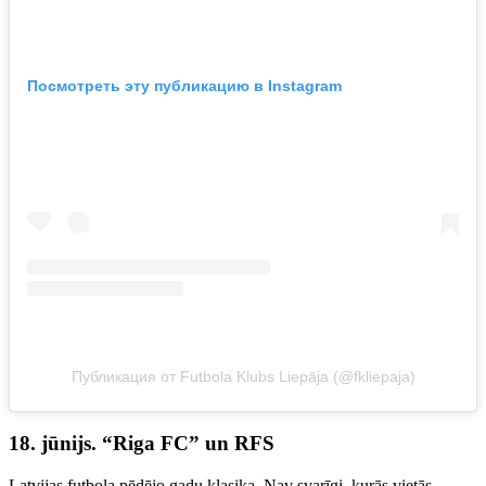
Посмотреть эту публикацию в Instagram
Публикация от Futbola Klubs Liepāja (@fkliepaja)
18. jūnijs. “Riga FC” un RFS
Latvijas futbola pēdējo gadu klasika. Nav svarīgi, kurās vietās