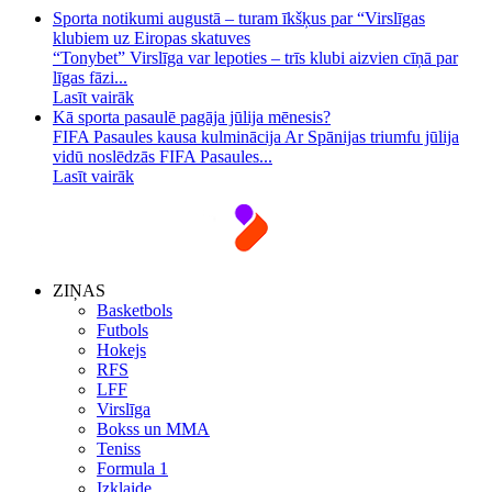
Sporta notikumi augustā – turam īkšķus par “Virslīgas
klubiem uz Eiropas skatuves
“Tonybet” Virslīga var lepoties – trīs klubi aizvien cīņā par
līgas fāzi...
Lasīt vairāk
Kā sporta pasaulē pagāja jūlija mēnesis?
FIFA Pasaules kausa kulminācija Ar Spānijas triumfu jūlija
vidū noslēdzās FIFA Pasaules...
Lasīt vairāk
ZIŅAS
Basketbols
Futbols
Hokejs
RFS
LFF
Virslīga
Bokss un MMA
Teniss
Formula 1
Izklaide