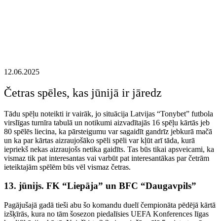
12.06.2025
Četras spēles, kas jūnijā ir jāredz
Tādu spēļu noteikti ir vairāk, jo situācija Latvijas “Tonybet” futbola
virslīgas turnīra tabulā un notikumi aizvadītajās 16 spēļu kārtās jeb
80 spēlēs liecina, ka pārsteigumu var sagaidīt gandrīz jebkurā mačā
un ka par kārtas aizraujošāko spēli spēli var kļūt arī tāda, kurā
iepriekš nekas aizraujošs netika gaidīts. Tas būs tikai apsveicami, ka
vismaz tik pat interesantas vai varbūt pat interesantākas par četrām
ieteiktajām spēlēm būs vēl vismaz četras.
13. jūnijs. FK “Liepāja” un BFC “Daugavpils”
Pagājušajā gadā tieši abu šo komandu duelī čempionāta pēdējā kārtā
izšķīrās, kura no tām šosezon piedalīsies UEFA Konferences līgas