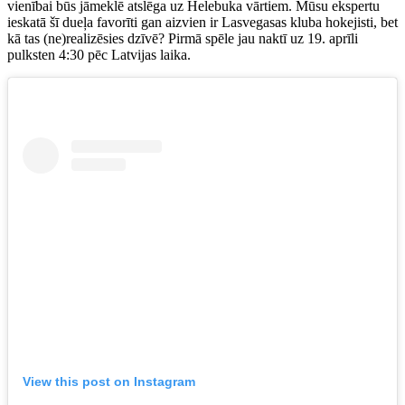
vienībai būs jāmeklē atslēga uz Helebuka vārtiem. Mūsu ekspertu
ieskatā šī dueļa favorīti gan aizvien ir Lasvegasas kluba hokejisti, bet
kā tas (ne)realizēsies dzīvē? Pirmā spēle jau naktī uz 19. aprīli
pulksten 4:30 pēc Latvijas laika.
View this post on Instagram