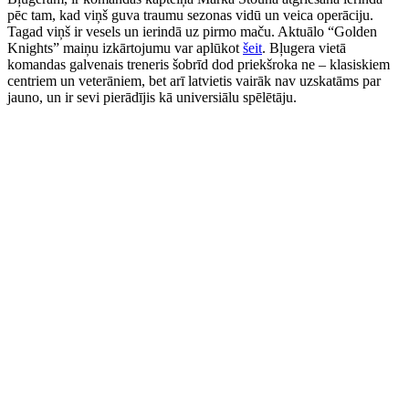
pēc tam, kad viņš guva traumu sezonas vidū un veica operāciju.
Tagad viņš ir vesels un ierindā uz pirmo maču. Aktuālo “Golden
Knights” maiņu izkārtojumu var aplūkot
šeit
. Bļugera vietā
komandas galvenais treneris šobrīd dod priekšroka ne – klasiskiem
centriem un veterāniem, bet arī latvietis vairāk nav uzskatāms par
jauno, un ir sevi pierādījis kā universiālu spēlētāju.