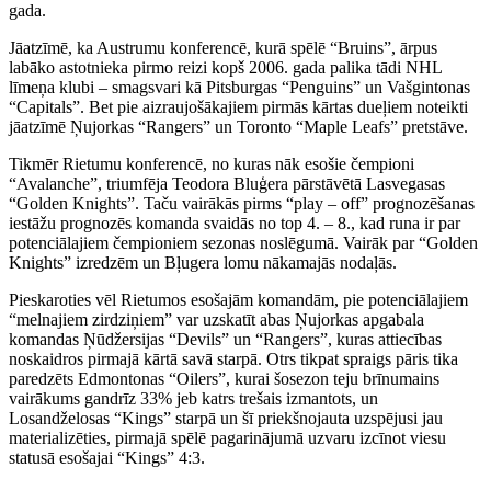
gada.
Jāatzīmē, ka Austrumu konferencē, kurā spēlē “Bruins”, ārpus
labāko astotnieka pirmo reizi kopš 2006. gada palika tādi NHL
līmeņa klubi – smagsvari kā Pitsburgas “Penguins” un Vašgintonas
“Capitals”. Bet pie aizraujošākajiem pirmās kārtas dueļiem noteikti
jāatzīmē Ņujorkas “Rangers” un Toronto “Maple Leafs” pretstāve.
Tikmēr Rietumu konferencē, no kuras nāk esošie čempioni
“Avalanche”, triumfēja Teodora Bluģera pārstāvētā Lasvegasas
“Golden Knights”. Taču vairākās pirms “play – off” prognozēšanas
iestāžu prognozēs komanda svaidās no top 4. – 8., kad runa ir par
potenciālajiem čempioniem sezonas noslēgumā. Vairāk par “Golden
Knights” izredzēm un Bļugera lomu nākamajās nodaļās.
Pieskaroties vēl Rietumos esošajām komandām, pie potenciālajiem
“melnajiem zirdziņiem” var uzskatīt abas Ņujorkas apgabala
komandas Ņūdžersijas “Devils” un “Rangers”, kuras attiecības
noskaidros pirmajā kārtā savā starpā. Otrs tikpat spraigs pāris tika
paredzēts Edmontonas “Oilers”, kurai šosezon teju brīnumains
vairākums gandrīz 33% jeb katrs trešais izmantots, un
Losandželosas “Kings” starpā un šī priekšnojauta uzspējusi jau
materializēties, pirmajā spēlē pagarinājumā uzvaru izcīnot viesu
statusā esošajai “Kings” 4:3.