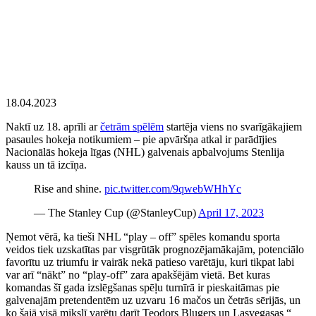
18.04.2023
Naktī uz 18. aprīli ar
četrām spēlēm
startēja viens no svarīgākajiem
pasaules hokeja notikumiem – pie apvāršņa atkal ir parādījies
Nacionālās hokeja līgas (NHL) galvenais apbalvojums Stenlija
kauss un tā izcīņa.
Rise and shine.
pic.twitter.com/9qwebWHhYc
— The Stanley Cup (@StanleyCup)
April 17, 2023
Ņemot vērā, ka tieši NHL “play – off” spēles komandu sporta
veidos tiek uzskatītas par visgrūtāk prognozējamākajām, potenciālo
favorītu uz triumfu ir vairāk nekā patieso varētāju, kuri tikpat labi
var arī “nākt” no “play-off” zara apakšējām vietā. Bet kuras
komandas šī gada izslēgšanas spēļu turnīrā ir pieskaitāmas pie
galvenajām pretendentēm uz uzvaru 16 mačos un četrās sērijās, un
ko šajā visā mikslī varētu darīt Teodors Bļugers un Lasvegasas “