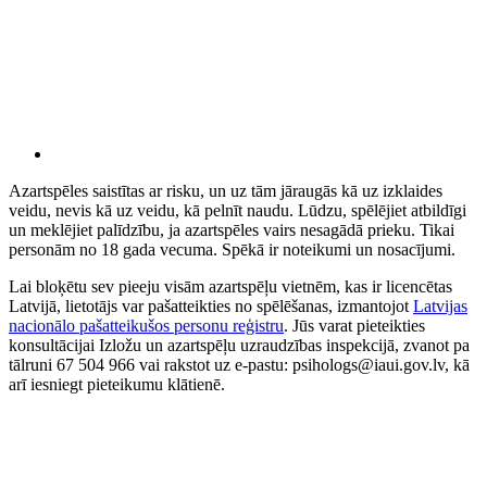
Azartspēles saistītas ar risku, un uz tām jāraugās kā uz izklaides
veidu, nevis kā uz veidu, kā pelnīt naudu. Lūdzu, spēlējiet atbildīgi
un meklējiet palīdzību, ja azartspēles vairs nesagādā prieku. Tikai
personām no 18 gada vecuma. Spēkā ir noteikumi un nosacījumi.
Lai bloķētu sev pieeju visām azartspēļu vietnēm, kas ir licencētas
Latvijā, lietotājs var pašatteikties no spēlēšanas, izmantojot
Latvijas
nacionālo pašatteikušos personu reģistru
. Jūs varat pieteikties
konsultācijai Izložu un azartspēļu uzraudzības inspekcijā, zvanot pa
tālruni 67 504 966 vai rakstot uz e-pastu: psihologs@iaui.gov.lv, kā
arī iesniegt pieteikumu klātienē.