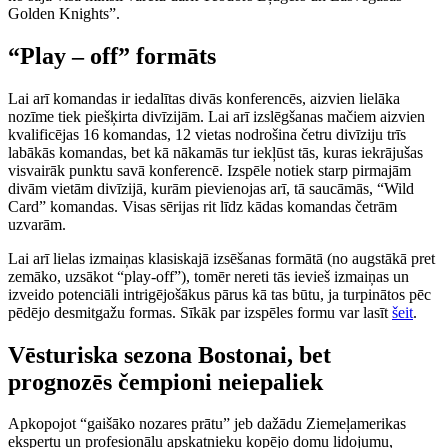
Golden Knights”.
“Play – off” formāts
Lai arī komandas ir iedalītas divās konferencēs, aizvien lielāka
nozīme tiek piešķirta divīzijām. Lai arī izslēgšanas mačiem aizvien
kvalificējas 16 komandas, 12 vietas nodrošina četru divīziju trīs
labākās komandas, bet kā nākamās tur iekļūst tās, kuras iekrājušas
visvairāk punktu savā konferencē. Izspēle notiek starp pirmajām
divām vietām divīzijā, kurām pievienojas arī, tā saucāmās, “Wild
Card” komandas. Visas sērijas rit līdz kādas komandas četrām
uzvarām.
Lai arī lielas izmaiņas klasiskajā izsēšanas formātā (no augstākā pret
zemāko, uzsākot “play-off”), tomēr nereti tās ievieš izmaiņas un
izveido potenciāli intrigējošākus pārus kā tas būtu, ja turpinātos pēc
pēdējo desmitgažu formas. Sīkāk par izspēles formu var lasīt
šeit
.
Vēsturiska sezona Bostonai, bet
prognozēs čempioni neiepaliek
Apkopojot “gaišāko nozares prātu” jeb dažādu Ziemeļamerikas
ekspertu un profesionālu apskatnieku kopējo domu lidojumu,