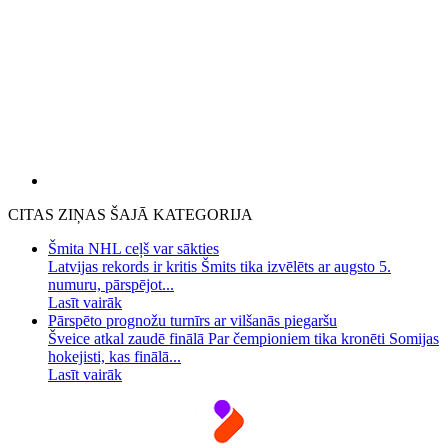
CITAS ZIŅAS ŠAJĀ KATEGORIJA
Šmita NHL ceļš var sākties
Latvijas rekords ir kritis Šmits tika izvēlēts ar augsto 5.
numuru, pārspējot...
Lasīt vairāk
Pārspēto prognožu turnīrs ar vilšanās piegaršu
Šveice atkal zaudē finālā Par čempioniem tika kronēti Somijas
hokejisti, kas finālā...
Lasīt vairāk