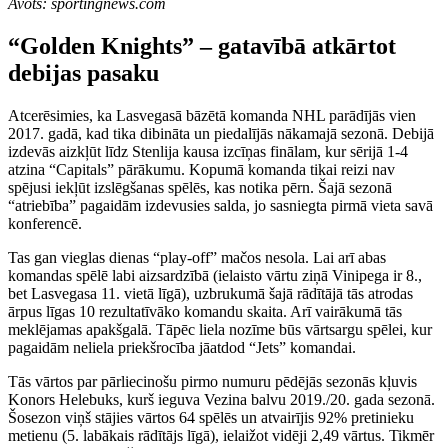
Avots: sportingnews.com
“Golden Knights” – gatavībā atkārtot
debijas pasaku
Atcerēsimies, ka Lasvegasā bāzētā komanda NHL parādījās vien
2017. gadā, kad tika dibināta un piedalījās nākamajā sezonā. Debijā
izdevās aizkļūt līdz Stenlija kausa izcīņas finālam, kur sērijā 1-4
atzina “Capitals” pārākumu. Kopumā komanda tikai reizi nav
spējusi iekļūt izslēgšanas spēlēs, kas notika pērn. Šajā sezonā
“atriebība” pagaidām izdevusies salda, jo sasniegta pirmā vieta savā
konferencē.
Tas gan vieglas dienas “play-off” mačos nesola. Lai arī abas
komandas spēlē labi aizsardzībā (ielaisto vārtu ziņā Vinipega ir 8.,
bet Lasvegasa 11. vietā līgā), uzbrukumā šajā rādītājā tās atrodas
ārpus līgas 10 rezultatīvāko komandu skaita. Arī vairākumā tās
meklējamas apakšgalā. Tāpēc liela nozīme būs vārtsargu spēlei, kur
pagaidām neliela priekšrocība jāatdod “Jets” komandai.
Tās vārtos par pārliecinošu pirmo numuru pēdējās sezonās kļuvis
Konors Helebuks, kurš ieguva Vezina balvu 2019./20. gada sezonā.
Šosezon viņš stājies vārtos 64 spēlēs un atvairījis 92% pretinieku
metienu (5. labākais rādītājs līgā), ielaižot vidēji 2,49 vārtus. Tikmēr