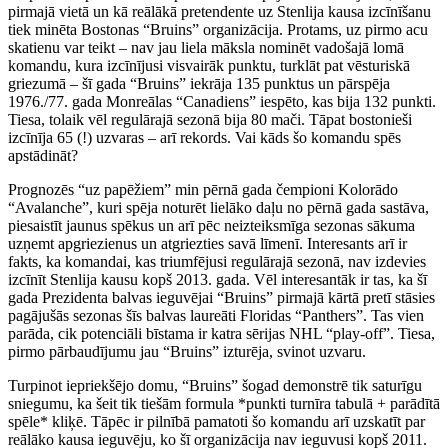
pirmajā vietā un kā reālākā pretendente uz Stenlija kausa izcīnīšanu
tiek minēta Bostonas “Bruins” organizācija. Protams, uz pirmo acu
skatienu var teikt – nav jau liela māksla nominēt vadošajā lomā
komandu, kura izcīnījusi visvairāk punktu, turklāt pat vēsturiskā
griezumā – šī gada “Bruins” iekrāja 135 punktus un pārspēja
1976./77. gada Monreālas “Canadiens” iespēto, kas bija 132 punkti.
Tiesa, tolaik vēl regulārajā sezonā bija 80 mači. Tāpat bostonieši
izcīnīja 65 (!) uzvaras – arī rekords. Vai kāds šo komandu spēs
apstādināt?
Prognozēs “uz papēžiem” min pērnā gada čempioni Kolorādo
“Avalanche”, kuri spēja noturēt lielāko daļu no pērnā gada sastāva,
piesaistīt jaunus spēkus un arī pēc neizteiksmīga sezonas sākuma
uzņemt apgriezienus un atgriezties savā līmenī. Interesants arī ir
fakts, ka komandai, kas triumfējusi regulārajā sezonā, nav izdevies
izcīnīt Stenlija kausu kopš 2013. gada. Vēl interesantāk ir tas, ka šī
gada Prezidenta balvas ieguvējai “Bruins” pirmajā kārtā pretī stāsies
pagājušās sezonas šīs balvas laureāti Floridas “Panthers”. Tas vien
parāda, cik potenciāli bīstama ir katra sērijas NHL “play-off”. Tiesa,
pirmo pārbaudījumu jau “Bruins” izturēja, svinot uzvaru.
Turpinot iepriekšējo domu, “Bruins” šogad demonstrē tik saturīgu
sniegumu, ka šeit tik tiešām formula *punkti turnīra tabulā + parādītā
spēle* kliķē. Tāpēc ir pilnībā pamatoti šo komandu arī uzskatīt par
reālāko kausa ieguvēju, ko šī organizācija nav ieguvusi kopš 2011.