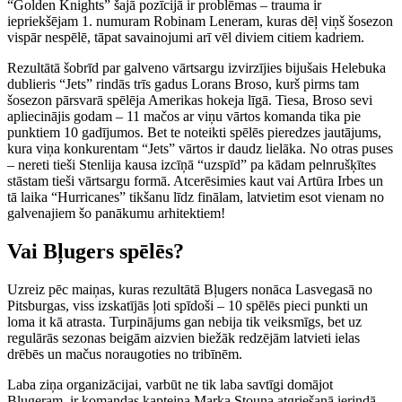
“Golden Knights” šajā pozīcijā ir problēmas – trauma ir
iepriekšējam 1. numuram Robinam Leneram, kuras dēļ viņš šosezon
vispār nespēlē, tāpat savainojumi arī vēl diviem citiem kadriem.
Rezultātā šobrīd par galveno vārtsargu izvirzījies bijušais Helebuka
dublieris “Jets” rindās trīs gadus Lorans Broso, kurš pirms tam
šosezon pārsvarā spēlēja Amerikas hokeja līgā. Tiesa, Broso sevi
apliecinājis godam – 11 mačos ar viņu vārtos komanda tika pie
punktiem 10 gadījumos. Bet te noteikti spēlēs pieredzes jautājums,
kura viņa konkurentam “Jets” vārtos ir daudz lielāka. No otras puses
– nereti tieši Stenlija kausa izcīņā “uzspīd” pa kādam pelnrušķītes
stāstam tieši vārtsargu formā. Atcerēsimies kaut vai Artūra Irbes un
tā laika “Hurricanes” tikšanu līdz finālam, latvietim esot vienam no
galvenajiem šo panākumu arhitektiem!
Vai Bļugers spēlēs?
Uzreiz pēc maiņas, kuras rezultātā Bļugers nonāca Lasvegasā no
Pitsburgas, viss izskatījās ļoti spīdoši – 10 spēlēs pieci punkti un
loma it kā atrasta. Turpinājums gan nebija tik veiksmīgs, bet uz
regulārās sezonas beigām aizvien biežāk redzējām latvieti ielas
drēbēs un mačus noraugoties no tribīnēm.
Laba ziņa organizācijai, varbūt ne tik laba savtīgi domājot
Bļugeram, ir komandas kapteiņa Marka Stouna atgriešanā ierindā