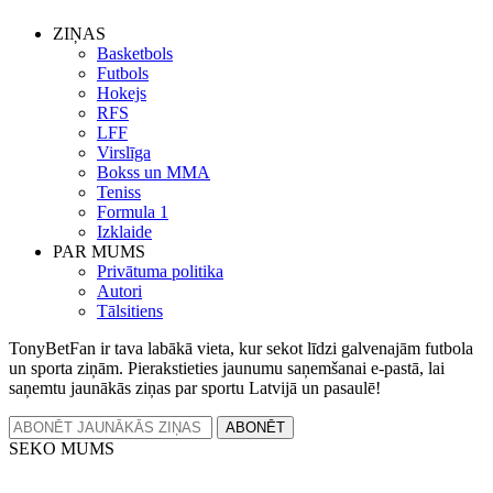
ZIŅAS
Basketbols
Futbols
Hokejs
RFS
LFF
Virslīga
Bokss un MMA
Teniss
Formula 1
Izklaide
PAR MUMS
Privātuma politika
Autori
Tālsitiens
TonyBetFan ir tava labākā vieta, kur sekot līdzi galvenajām futbola
un sporta ziņām. Pierakstieties jaunumu saņemšanai e-pastā, lai
saņemtu jaunākās ziņas par sportu Latvijā un pasaulē!
ABONĒT
SEKO MUMS