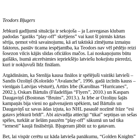
Teodors Bļugers
Jebkurā gadījumā situācija ir sekojoša – ja Lasvegasas klubam
padodas “garāks “play-off” skrējiens” vai kaut šī pirmās kārtas
sērija, ņemot vērā savainojumu, kā arī taktiskā zīmējuma izmaiņu
faktorus, pastāv ticama iespējamība, ka Teodors nav vēl pēdējo reizi
šosezon vilcis kājās slidas oficiālos mačos. Lai noskaņojums būtu
gaišāks, īsumā atcerēsimies iepriekšējo latviešu hokejistu pieredzi,
kuri ir nokļuvuši līdz finālam.
Atgādināsim, ka Stenlija kausa finālos ir spēlējuši vairāki latvieši –
Sandis Ozoliņš (Kolorādo “Avalanche”, 1996. gadā izcīnīts kauss –
vienīgais Latvijas vēsturē), Artūrs Irbe (Karolīnas “Hurricanes”,
2002.), Oskars Bārtulis (Filadelfijas “Flyers”, 2010.) un Kaspars
Daugaviņš (Bostonas “Bruins”, 2013.). Ja Irbe ar Ozoliņu šajās
kampaņās bija vieni no galvenajiem spēkiem, tad Bārtulis un
Daugaviņš uz savas ādas izjuta, ko NHL pasaulē nozīmē frāze “esi
gatavs jebkurā brīdī”. Abi aizvadīja attiecīgi “tikai” septiņas un sešas
spēles, turklāt ar lielām pauzēm “play-off” sākumā un tad tika
“iemesti” kaujā finālsērijā. Bļugeram jābūt uz to gatavam.
Bet, lai vispār cerētu uz kāda latvieša panākumu, “Golden Knights”