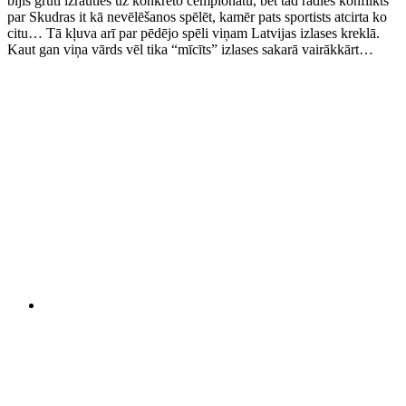
bijis grūti izrauties uz konkrēto čempionātu, bet tad radies konflikts
par Skudras it kā nevēlēšanos spēlēt, kamēr pats sportists atcirta ko
citu… Tā kļuva arī par pēdējo spēli viņam Latvijas izlases kreklā.
Kaut gan viņa vārds vēl tika “mīcīts” izlases sakarā vairākkārt…