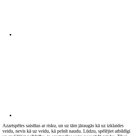
Azartspēles saistītas ar risku, un uz tām jāraugās kā uz izklaides
veidu, nevis kā uz veidu, kā pelnīt naudu. Lūdzu, spēlējiet atbildīgi