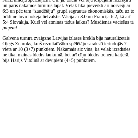
un pāris nākamos turnīrus tāpat. Vēlāk tika pieveikti arī norvēģi ar
6:3 un pēc tam “zaudētāju” grupā sagrautas ekonomiskās, taču uz to
brīdi ne tuvu hokeja lielvalstis Vācija ar 8:0 un Francija 6:2, kā arī
5:4 Slovākija. Kurš vēl atminās tādus laikus? Mūsdienās vāciešus tā
paņemt
…
Galvenā turnīra zvaigzne Latvijas izlases kreklā bija naturalizētais
Oļegs Znaroks, kurš rezultatīvāko spēlētāju sarakstā ierindojās 7.
vietā ar 10 (3+7) punktiem. Nākamais aiz viņa, kā vēlāk izrādīsies
ne tikai maiņas biedrs laukumā, bet arī cīņu biedrs trenera karjerā,
bija Harijs Vītoliņš ar deviņiem (4+5) punktiem.