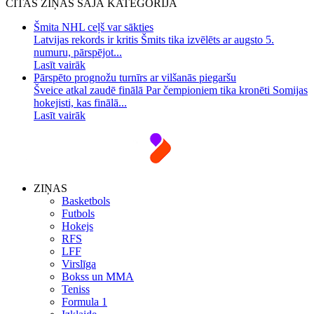
CITAS ZIŅAS ŠAJĀ KATEGORIJA
Šmita NHL ceļš var sākties
Latvijas rekords ir kritis Šmits tika izvēlēts ar augsto 5.
numuru, pārspējot...
Lasīt vairāk
Pārspēto prognožu turnīrs ar vilšanās piegaršu
Šveice atkal zaudē finālā Par čempioniem tika kronēti Somijas
hokejisti, kas finālā...
Lasīt vairāk
ZIŅAS
Basketbols
Futbols
Hokejs
RFS
LFF
Virslīga
Bokss un MMA
Teniss
Formula 1