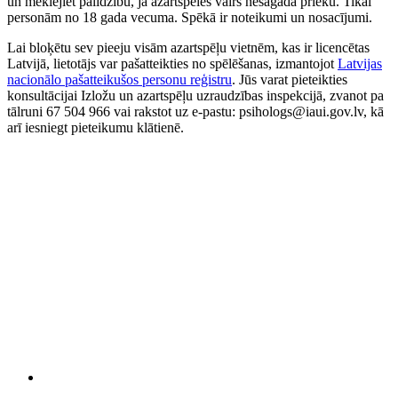
un meklējiet palīdzību, ja azartspēles vairs nesagādā prieku. Tikai
personām no 18 gada vecuma. Spēkā ir noteikumi un nosacījumi.
Lai bloķētu sev pieeju visām azartspēļu vietnēm, kas ir licencētas
Latvijā, lietotājs var pašatteikties no spēlēšanas, izmantojot
Latvijas
nacionālo pašatteikušos personu reģistru
. Jūs varat pieteikties
konsultācijai Izložu un azartspēļu uzraudzības inspekcijā, zvanot pa
tālruni 67 504 966 vai rakstot uz e-pastu: psihologs@iaui.gov.lv, kā
arī iesniegt pieteikumu klātienē.