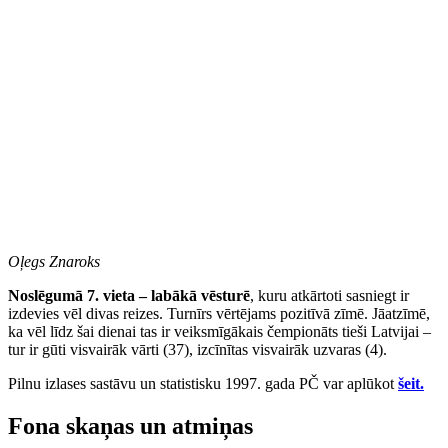
Oļegs Znaroks
Noslēgumā 7. vieta – labākā vēsturē
, kuru atkārtoti sasniegt ir
izdevies vēl divas reizes. Turnīrs vērtējams pozitīvā zīmē. Jāatzīmē,
ka vēl līdz šai dienai tas ir veiksmīgākais čempionāts tieši Latvijai –
tur ir gūti visvairāk vārti (37), izcīnītas visvairāk uzvaras (4).
Pilnu izlases sastāvu un statistisku 1997. gada PČ var aplūkot
šeit.
Fona skaņas un atmiņas