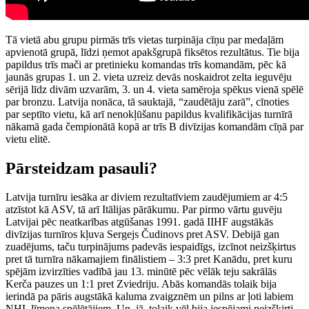
Tā vietā abu grupu pirmās trīs vietas turpināja cīņu par medaļām
apvienotā grupā, līdzi ņemot apakšgrupā fiksētos rezultātus. Tie bija
papildus trīs mači ar pretinieku komandas trīs komandām, pēc kā
jaunās grupas 1. un 2. vieta uzreiz devās noskaidrot zelta ieguvēju
sērijā līdz divām uzvarām, 3. un 4. vieta samēroja spēkus vienā spēlē
par bronzu. Latvija nonāca, tā sauktajā, “zaudētāju zarā”, cīnoties
par septīto vietu, kā arī nenokļūšanu papildus kvalifikācijas turnīrā
nākamā gada čempionātā kopā ar trīs B divīzijas komandām cīņā par
vietu elitē.
Pārsteidzam pasauli?
Latvija turnīru iesāka ar diviem rezultatīviem zaudējumiem ar 4:5
atzīstot kā ASV, tā arī Itālijas pārākumu. Par pirmo vārtu guvēju
Latvijai pēc neatkarības atgūšanas 1991. gadā IIHF augstākās
divīzijas turnīros kļuva Sergejs Čudinovs pret ASV. Debijā gan
zuadējums, taču turpinājums padevās iespaidīgs, izcīnot neizšķirtus
pret tā turnīra nākamajiem finālistiem – 3:3 pret Kanādu, pret kuru
spējām izvirzīties vadībā jau 13. minūtē pēc vēlāk teju sakrālās
Kerča pauzes un 1:1 pret Zviedriju. Abās komandās tolaik bija
ierindā pa pāris augstākā kaluma zvaigznēm un pilns ar ļoti labiem
NHL līmeņa spēlētājiem. Un, jā, tolaik vēl bija iespējami neizšķirti