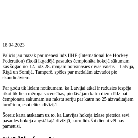
18.04.2023
Palicis jau mazāk par mēnesi līdz IIHF (International Ice Hockey
Federation) rīkotā ikgadējā pasaules čempionāta hokejā sākumam,
kas šogad no 12. līdz 28. maijam norisināsies divās valstīs – Latvijā,
Rīgā un Somijā, Tamperē, spēles par medaļām aizvadot pie
skandināviem.
Par godu tik lielam notikumam, ka Latvijai atkal ir radusies iespēja
rīkot tik liela mēroga sacensības, piedāvājam katru dienu līdz pat
čempionāta sākumam īsu rakstu sēriju par katru no 25 aizvadītajiem
turnīriem, esot elites divīzijā.
Šoreiz kārta atskatam uz to, kā Latvijas hokeja izlase pieteica sevi
pasaules hokeja augstākajā divīzijā, kuru līdz šai dienai vēl nav
pametusi.