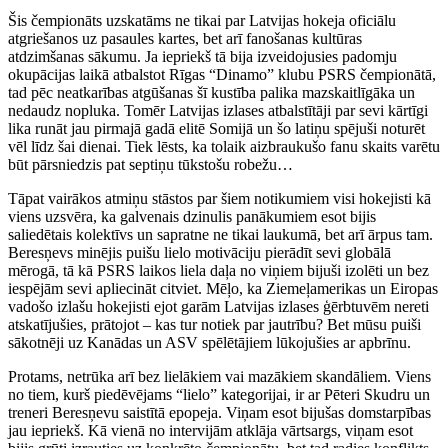
Šis čempionāts uzskatāms ne tikai par Latvijas hokeja oficiālu
atgriešanos uz pasaules kartes, bet arī fanošanas kultūras
atdzimšanas sākumu. Ja iepriekš tā bija izveidojusies padomju
okupācijas laikā atbalstot Rīgas “Dinamo” klubu PSRS čempionātā,
tad pēc neatkarības atgūšanas šī kustība palika mazskaitlīgāka un
nedaudz nopluka. Tomēr Latvijas izlases atbalstītāji par sevi kārtīgi
lika runāt jau pirmajā gadā elitē Somijā un šo latiņu spējuši noturēt
vēl līdz šai dienai. Tiek lēsts, ka tolaik aizbraukušo fanu skaits varētu
būt pārsniedzis pat septiņu tūkstošu robežu…
Tāpat vairākos atmiņu stāstos par šiem notikumiem visi hokejisti kā
viens uzsvēra, ka galvenais dzinulis panākumiem esot bijis
saliedētais kolektīvs un sapratne ne tikai laukumā, bet arī ārpus tam.
Beresņevs minējis puišu lielo motivāciju pierādīt sevi globālā
mērogā, tā kā PSRS laikos liela daļa no viņiem bijuši izolēti un bez
iespējām sevi apliecināt citviet. Mēļo, ka Ziemeļamerikas un Eiropas
vadošo izlašu hokejisti ejot garām Latvijas izlases ģērbtuvēm nereti
atskatījušies, prātojot – kas tur notiek par jautrību? Bet mūsu puiši
sākotnēji uz Kanādas un ASV spēlētājiem lūkojušies ar apbrīnu.
Protams, netrūka arī bez lielākiem vai mazākiem skandāliem. Viens
no tiem, kurš piedēvējams “lielo” kategorijai, ir ar Pēteri Skudru un
treneri Beresņevu saistītā epopeja. Viņam esot bijušas domstarpības
jau iepriekš. Kā vienā no intervijām atklāja vārtsargs, viņam esot