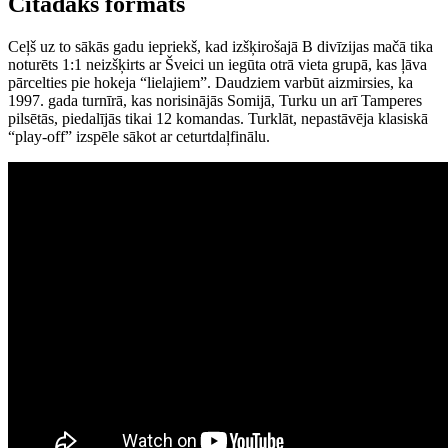
Citādāks formāts
Ceļš uz to sākās gadu iepriekš, kad izšķirošajā B divīzijas mačā tika
noturēts 1:1 neizšķirts ar Šveici un iegūta otrā vieta grupā, kas ļāva
pārcelties pie hokeja “lielajiem”. Daudziem varbūt aizmirsies, ka
1997. gada turnīrā, kas norisinājās Somijā, Turku un arī Tamperes
pilsētās, piedalījās tikai 12 komandas. Turklāt, nepastāvēja klasiskā
“play-off” izspēle sākot ar ceturtdaļfinālu.