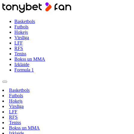
Basketbols
Futbols
Hokejs
Virslīga
LFF
RFS
Teniss
Bokss un MMA
Izklaide
Formula 1
Basketbols
Futbols
Hokejs
Virslīga
LFF
RFS
Teniss
Bokss un MMA
Izklaide