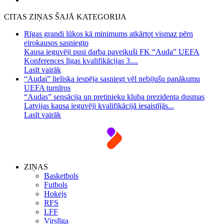
CITAS ZIŅAS ŠAJĀ KATEGORIJA
Rīgas grandi lūkos kā minimums atkārtot vismaz pērn
eirokausos sasniegto
Kausa ieguvēji pusi darba paveikuši FK “Auda” UEFA
Konferences līgas kvalifikācijas 3....
Lasīt vairāk
“Audai” lieliska iespēja sasniegt vēl nebijušu panākumu
UEFA turnīros
“Audas” sensācija un pretinieku kluba prezidenta dusmas
Latvijas kausa ieguvēji kvalifikācijā iesaistījās...
Lasīt vairāk
ZIŅAS
Basketbols
Futbols
Hokejs
RFS
LFF
Virslīga