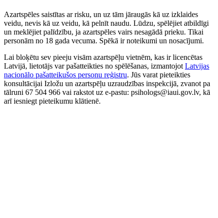
Azartspēles saistītas ar risku, un uz tām jāraugās kā uz izklaides
veidu, nevis kā uz veidu, kā pelnīt naudu. Lūdzu, spēlējiet atbildīgi
un meklējiet palīdzību, ja azartspēles vairs nesagādā prieku. Tikai
personām no 18 gada vecuma. Spēkā ir noteikumi un nosacījumi.
Lai bloķētu sev pieeju visām azartspēļu vietnēm, kas ir licencētas
Latvijā, lietotājs var pašatteikties no spēlēšanas, izmantojot
Latvijas
nacionālo pašatteikušos personu reģistru
. Jūs varat pieteikties
konsultācijai Izložu un azartspēļu uzraudzības inspekcijā, zvanot pa
tālruni 67 504 966 vai rakstot uz e-pastu: psihologs@iaui.gov.lv, kā
arī iesniegt pieteikumu klātienē.