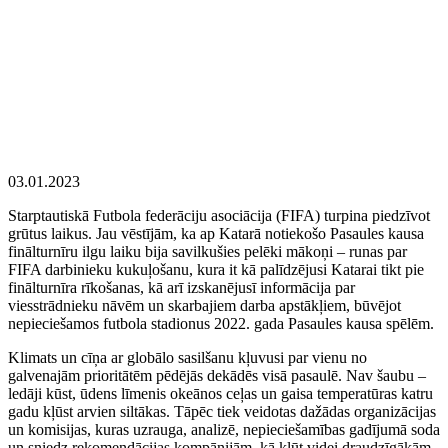
03.01.2023
Starptautiskā Futbola federāciju asociācija (FIFA) turpina piedzīvot
grūtus laikus. Jau vēstījām, ka ap Katarā notiekošo Pasaules kausa
finālturnīru ilgu laiku bija savilkušies pelēki mākoņi – runas par
FIFA darbinieku kukuļošanu, kura it kā palīdzējusi Katarai tikt pie
finālturnīra rīkošanas, kā arī izskanējusī informācija par
viesstrādnieku nāvēm un skarbajiem darba apstākļiem, būvējot
nepieciešamos futbola stadionus 2022. gada Pasaules kausa spēlēm.
Klimats un cīņa ar globālo sasilšanu kļuvusi par vienu no
galvenajām prioritātēm pēdējās dekādēs visā pasaulē. Nav šaubu –
ledāji kūst, ūdens līmenis okeānos ceļas un gaisa temperatūras katru
gadu kļūst arvien siltākas. Tāpēc tiek veidotas dažādas organizācijas
un komisijas, kuras uzrauga, analizē, nepieciešamības gadījumā soda
un sniedz rekomendācijas kompānijām, kā kļūt videi draudzīgākām