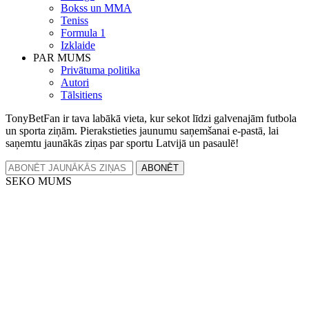
Bokss un MMA
Teniss
Formula 1
Izklaide
PAR MUMS
Privātuma politika
Autori
Tālsitiens
TonyBetFan ir tava labākā vieta, kur sekot līdzi galvenajām futbola
un sporta ziņām. Pierakstieties jaunumu saņemšanai e-pastā, lai
saņemtu jaunākās ziņas par sportu Latvijā un pasaulē!
ABONĒT
SEKO MUMS