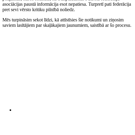
asociācijas paustā informācija esot nepatiesa. Turpretī pati federācija
pret sevi vērsto kritiku pilnībā noliedz.
Mēs turpināsim sekot līdzi, kā attīstīsies šie notikumi un ziņosim
saviem lasītājiem par skaļākajiem jaunumiem, saistībā ar šo procesu.