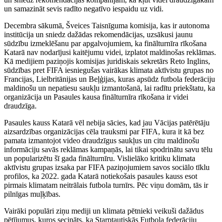
un samazināt sevis radīto negatīvo iespaidu uz vidi.
Decembra sākumā, Šveices Taisnīguma komisija, kas ir autonoma
institūcija un sniedz dažādas rekomendācijas, uzsākusi jaunu
sūdzību izmeklēšanu par apgalvojumiem, ka finālturnīra rīkošana
Katarā nav nodarījusi kaitējumu videi, izplatot maldinošas reklāmas.
Kā medijiem paziņojis komisijas juridiskais sekretārs Reto Inglins,
sūdzības pret FIFA iesniegušas vairākas klimata aktīvistu grupas no
Francijas, Lielbritānijas un Beļģijas, kuras apsūdz futbola federāciju
maldinošu un nepatiesu saukļu izmantošanā, lai radītu priekštatu, ka
organizācija un Pasaules kausa finālturnīra rīkošana ir videi
draudzīga.
Pasaules kauss Katarā vēl nebija sācies, kad jau Vācijas patērētāju
aizsardzības organizācijas cēla trauksmi par FIFA, kura it kā bez
pamata izmantojot video draudzīgus saukļus un citu maldinošu
informāciju savās reklāmas kampaņās, lai tikai spodrinātu savu tēlu
un popularizētu šī gada finālturnīru. Vislielāko kritiku klimata
aktīvistu grupas izsaka par FIFA paziņojumiem savos sociālo tīklu
profilos, ka 2022. gada Katarā notiekošais pasaules kauss esot
pirmais klimatam neitrālais futbola turnīrs. Pēc viņu domām, tās ir
pilnīgas muļķības.
Vairāki populāri ziņu mediji un klimata pētnieki veikuši dažādus
pētījumus, kuros secināts, ka Starptautiskās Futbola federāciju