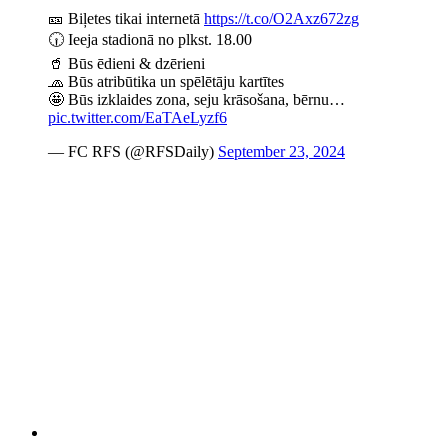
🎫 Biļetes tikai internetā
https://t.co/O2Axz672zg
🕡 Ieeja stadionā no plkst. 18.00
🥤 Būs ēdieni & dzērieni
🧢 Būs atribūtika un spēlētāju kartītes
🤩 Būs izklaides zona, seju krāsošana, bērnu…
pic.twitter.com/EaTAeLyzf6
— FC RFS (@RFSDaily)
September 23, 2024