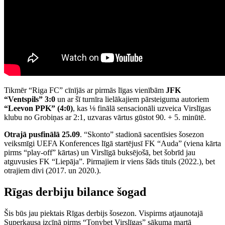
Tikmēr “Riga FC” cīnījās ar pirmās līgas vienībām
JFK
“Ventspils” 3:0
un ar šī turnīra lielākajiem pārsteiguma autoriem
“Leevon PPK” (4:0)
, kas ⅛ finālā sensacionāli uzveica Virslīgas
klubu no Grobiņas ar 2:1, uzvaras vārtus gūstot 90. + 5. minūtē.
Otrajā pusfinālā 25.09
. “Skonto” stadionā sacentīsies šosezon
veiksmīgi UEFA Konferences līgā startējusī FK “Auda” (viena kārta
pirms “play-off” kārtas) un Virslīgā buksējošā, bet šobrīd jau
atguvusies FK “Liepāja”. Pirmajiem ir viens šāds tituls (2022.), bet
otrajiem divi (2017. un 2020.).
Rīgas derbiju bilance šogad
Šis būs jau piektais Rīgas derbijs šosezon. Vispirms atjaunotajā
Superkausa izcīņā pirms “Tonybet Virslīgas” sākuma martā