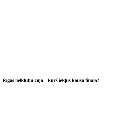
Rīgas lielklubu cīņa – kurš iekļūs kausa finālā?