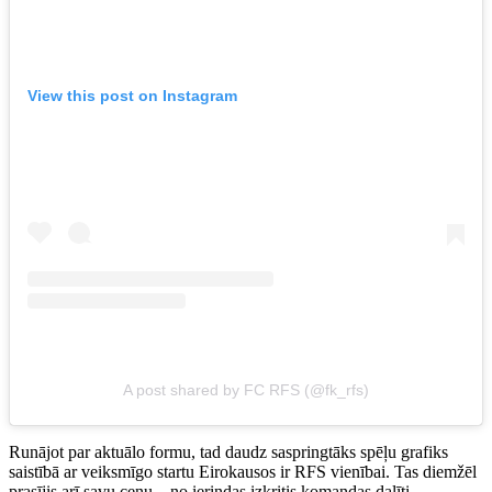
View this post on Instagram
A post shared by FC RFS (@fk_rfs)
Runājot par aktuālo formu, tad daudz saspringtāks spēļu grafiks
saistībā ar veiksmīgo startu Eirokausos ir RFS vienībai. Tas diemžēl
prasījis arī savu cenu – no ierindas izkritis komandas dalīti