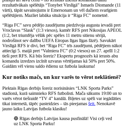
rezultatīvākais spēlētājs “Tonybet Virslīgā” Ismaels Diomande (11
vārti), tāpāt savainojums ir Emersonam un vēl dažiem svarīgiem
spēlētājiem. Mazliet labāka situācija ir “Riga FC” nometnē.
“Riga FC” savu pēdējo zaudējumu piedzīvoja augusta ievadā pret
Vroclavas “Slask” (1:3 viesos), kamēr RFS pret Nikosijas APEOL
(1:2, bet triumfēja vēlāk pēc spēles 11 metru sitienu sērijā,
nodrošinot sev dalību UEFA Eiropas līgas līgas fāzē). Savukārt
Virslīgā RFS ir divi, bet “Riga FC” trīs zaudējumi, pēdējiem nākot
attiecīgi 5. maijā pret “Valmiera FC” (0:2 viesos) un 27. aprīlī 1:2
tieši pret RFS. Kā būs šoreiz? Ekspertu prognozēs kā ierasts abu
komandu izredzes izcīnīt uzvaras vērtējamas kā 50% pret 50%.
Gaidām vēl vienu saldo ēdienu uz futbola laukuma!
Kur notiks mačs, un kur varēs to vērot neklātienē?
Piektais Rīgas derbijs šoreiz norisināsies “LNK Sporta Parks”
stadionā, kurā saimnieko RFS futbolisti. Mača sākums 19:00 un to
varēs vērot tiešraidē “TV 4” kanālā. Biļetes uz spēli var iegādāties
tikai internetā, tāpēc pasteidzies – tās pieejamas
šeit.
Nenokavē
jauno laiku Latvijas futbola klasiku!
🔵 Rīgas derbijs Latvijas kausa pusfinālā! Visi ceļi ved
uz LNK Sporta Parku!