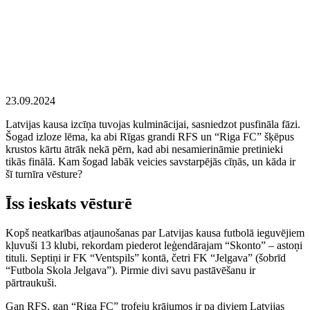
23.09.2024
Latvijas kausa izcīņa tuvojas kulminācijai, sasniedzot pusfināla fāzi.
Šogad izloze lēma, ka abi Rīgas grandi RFS un “Riga FC” šķēpus
krustos kārtu ātrāk nekā pērn, kad abi nesamierināmie pretinieki
tikās finālā. Kam šogad labāk veicies savstarpējās cīņās, un kāda ir
šī turnīra vēsture?
Īss ieskats vēsturē
Kopš neatkarības atjaunošanas par Latvijas kausa futbolā ieguvējiem
kļuvuši 13 klubi, rekordam piederot leģendārajam “Skonto” – astoņi
tituli. Septiņi ir FK “Ventspils” kontā, četri FK “Jelgava” (šobrīd
“Futbola Skola Jelgava”). Pirmie divi savu pastāvēšanu ir
pārtraukuši.
Gan RFS, gan “Riga FC” trofeju krājumos ir pa diviem Latvijas