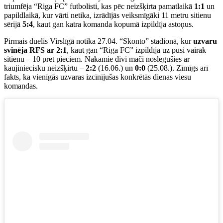
triumfēja “Riga FC” futbolisti, kas pēc neizšķirta pamatlaikā
1:1
un
papildlaikā, kur vārti netika, izrādījās veiksmīgāki 11 metru sitienu
sērijā
5:4
, kaut gan katra komanda kopumā izpildīja astoņus.
Pirmais duelis Virslīgā notika 27.04. “Skonto” stadionā, kur
uzvaru
svinēja RFS ar 2:1
, kaut gan “Riga FC” izpildīja uz pusi vairāk
sitienu – 10 pret pieciem. Nākamie divi mači noslēgušies ar
kaujiniecisku neizšķirtu –
2:2
(16.06.) un
0:0
(25.08.). Zīmīgs arī
fakts, ka vienīgās uzvaras izcīnījušas konkrētās dienas viesu
komandas.