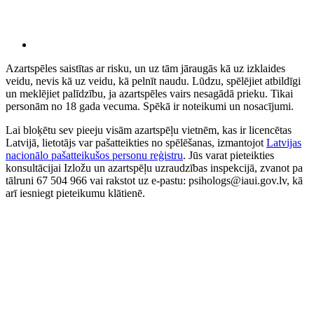
Azartspēles saistītas ar risku, un uz tām jāraugās kā uz izklaides
veidu, nevis kā uz veidu, kā pelnīt naudu. Lūdzu, spēlējiet atbildīgi
un meklējiet palīdzību, ja azartspēles vairs nesagādā prieku. Tikai
personām no 18 gada vecuma. Spēkā ir noteikumi un nosacījumi.
Lai bloķētu sev pieeju visām azartspēļu vietnēm, kas ir licencētas
Latvijā, lietotājs var pašatteikties no spēlēšanas, izmantojot
Latvijas
nacionālo pašatteikušos personu reģistru
. Jūs varat pieteikties
konsultācijai Izložu un azartspēļu uzraudzības inspekcijā, zvanot pa
tālruni 67 504 966 vai rakstot uz e-pastu: psihologs@iaui.gov.lv, kā
arī iesniegt pieteikumu klātienē.