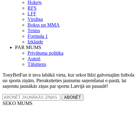
Hokejs
RFS
LFF
Virslīga
Bokss un MMA
Teniss
Formula 1
Izklaide
PAR MUMS
Privātuma politika
Autori
Tālsitiens
TonyBetFan ir tava labākā vieta, kur sekot līdzi galvenajām futbola
un sporta ziņām. Pierakstieties jaunumu saņemšanai e-pastā, lai
saņemtu jaunākās ziņas par sportu Latvijā un pasaulē!
ABONĒT
SEKO MUMS