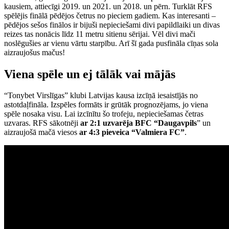
kausiem, attiecīgi 2019. un 2021. un 2018. un pērn. Turklāt RFS
spēlējis finālā pēdējos četrus no pieciem gadiem. Kas interesanti –
pēdējos sešos finālos ir bijuši nepieciešami divi papildlaiki un divas
reizes tas nonācis līdz 11 metru sitienu sērijai. Vēl divi mači
noslēgušies ar vienu vārtu starpību. Arī šī gada pusfināla cīņas sola
aizraujošus mačus!
Viena spēle un ej tālāk vai mājās
“Tonybet Virslīgas” klubi Latvijas kausa izcīņā iesaistījās no
astotdaļfināla. Izspēles formāts ir grūtāk prognozējams, jo viena
spēle nosaka visu. Lai izcīnītu šo trofeju, nepieciešamas četras
uzvaras. RFS sākotnēji
ar 2:1
uzvarēja BFC “Daugavpils
” un
aizraujošā mačā viesos
ar 4:3 pieveica “Valmiera FC”
.