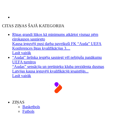
CITAS ZIŅAS ŠAJĀ KATEGORIJA
Rīgas grandi lūkos kā minimums atkārtot vismaz pērn
eirokausos sasniegto
Kausa ieguvēji pusi darba paveikuši FK “Auda” UEFA
Konferences līgas kvalifikācijas 3....
Lasīt vairāk
“Audai” lieliska iespēja sasniegt vēl nebijušu panākumu
UEFA turnīros
“Audas” sensācija un pretinieku kluba prezidenta dusmas
Latvijas kausa ieguvēji kvalifikācijā iesaistījās...
Lasīt vairāk
ZIŅAS
Basketbols
Futbols