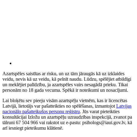
Azartspēles saistītas ar risku, un uz tām jāraugās kā uz izklaides
veidu, nevis kā uz veidu, kā pelnīt naudu. Lūdzu, spēlējiet atbildīgi
un meklējiet palīdzību, ja azartspēles vairs nesagādā prieku. Tikai
personām no 18 gada vecuma. Spēkā ir noteikumi un nosacījumi.
Lai bloķētu sev pieeju visām azartspēļu vietnēm, kas ir licencētas
Latvijā, lietotājs var pašatteikties no spēlēšanas, izmantojot
Latvijas
nacionālo pašatteikušos personu reģistru
. Jūs varat pieteikties
konsultācijai Izložu un azartspēļu uzraudzības inspekcijā, zvanot pa
tālruni 67 504 966 vai rakstot uz e-pastu: psihologs@iaui.gov.lv, kā
arī iesniegt pieteikumu klātienē.