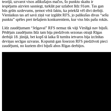
teorijā, uzvarot visos atlikušajos mačos, šo punktu skaitu ir
iespējams aizvien sasniegt, turklāt par uzlabot līdz
91am
. Tas gan
būs grūts uzdevums, ņemot vērā faktu, ka priekšā vēl divi derbiji.
Vienlaikus tas arī savā ziņā var izglābt RFS, jo palikušas divas “sešu
punktu” spēles pret tiešajiem konkurentiem, kur viss būs pašu rokās.
Līdz zaudējumam “Jelgavai” RFS nemaz tik vāji Virslīgā nav bijuši.
Pēdējais zaudējums līdz tam bija piedzīvots sezonas otrajā Rīgas
derbijā 18. jūnijā, bet kopš tā laika šī turnīra ietvaros bija izcīnītas
deviņas secīgas uzvaras. Kopumā gan šosezon RFS piedzīvoti pieci
zaudējumi, no kuriem divi bijuši abos Rīgas derbijos.