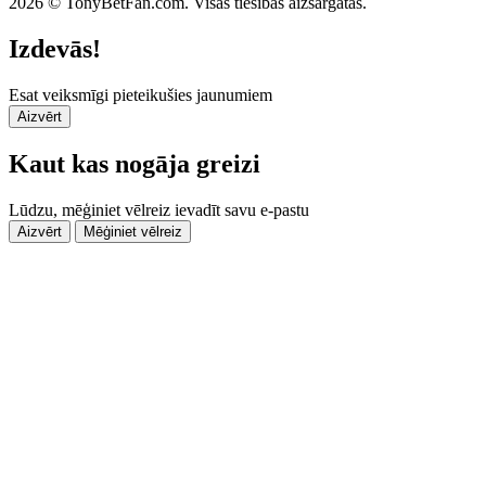
2026 © TonyBetFan.com. Visas tiesības aizsargātas.
Izdevās!
Esat veiksmīgi pieteikušies jaunumiem
Aizvērt
Kaut kas nogāja greizi
Lūdzu, mēģiniet vēlreiz ievadīt savu e-pastu
Aizvērt
Mēģiniet vēlreiz