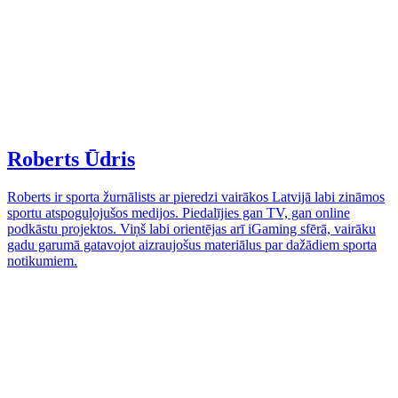
Roberts Ūdris
Roberts ir sporta žurnālists ar pieredzi vairākos Latvijā labi zināmos
sportu atspoguļojušos medijos. Piedalījies gan TV, gan online
podkāstu projektos. Viņš labi orientējas arī iGaming sfērā, vairāku
gadu garumā gatavojot aizraujošus materiālus par dažādiem sporta
notikumiem.