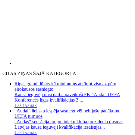
CITAS ZIŅAS ŠAJĀ KATEGORIJA
Rīgas grandi lūkos kā minimums atkārtot vismaz pērn
eirokausos sasniegto
Kausa ieguvēji pusi darba paveikuši FK “Auda” UEFA
Konferences līgas kvalifikācijas 3....
Lasīt vairāk
“Audai” lieliska iespēja sasniegt vēl nebijušu panākumu
UEFA turnīros
“Audas” sensācija un pretinieku kluba prezidenta dusmas
Latvijas kausa ieguvēji kvalifikācijā iesaistījās...
Lasīt vairāk