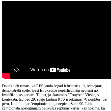
Daudz tiek runāts, ka RFS jauda šogad ir kritusies. Jā, iespējams,
demonstrētā spēle, īpaši Eirokausos nepārliecināja nevienā no
kvalifikācijas kārtām. Tomēr, ja skatāmies “Tonybet” Virslīgas
kontekstā, tad pēc 29. spēļu kārtām RFS ir iekrājuši 70 punktus, bet
pērn, lai kļūtu par čempioniem, bija nepieciešami 90. Līdz
čempionāta noslēgumam palikušas septiņas kārtas, kas nozīmē, ka