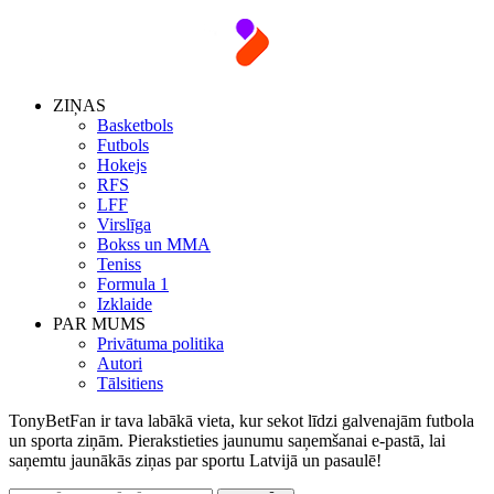
ZIŅAS
Basketbols
Futbols
Hokejs
RFS
LFF
Virslīga
Bokss un MMA
Teniss
Formula 1
Izklaide
PAR MUMS
Privātuma politika
Autori
Tālsitiens
TonyBetFan ir tava labākā vieta, kur sekot līdzi galvenajām futbola
un sporta ziņām. Pierakstieties jaunumu saņemšanai e-pastā, lai
saņemtu jaunākās ziņas par sportu Latvijā un pasaulē!