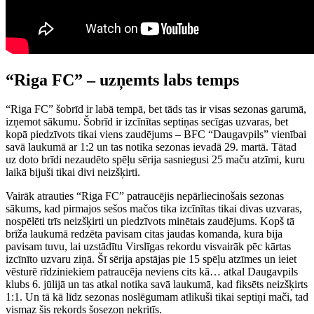
“Riga FC” – uzņemts labs temps
“Riga FC” šobrīd ir labā tempā, bet tāds tas ir visas sezonas garumā,
izņemot sākumu. Šobrīd ir izcīnītas septiņas secīgas uzvaras, bet
kopā piedzīvots tikai viens zaudējums – BFC “Daugavpils” vienībai
savā laukumā ar 1:2 un tas notika sezonas ievadā 29. martā. Tātad
uz doto brīdi nezaudēto spēļu sērija sasniegusi 25 maču atzīmi, kuru
laikā bijuši tikai divi neizšķirti.
Vairāk atrauties “Riga FC” patraucējis nepārliecinošais sezonas
sākums, kad pirmajos sešos mačos tika izcīnītas tikai divas uzvaras,
nospēlēti trīs neizšķirti un piedzīvots minētais zaudējums. Kopš tā
brīža laukumā redzēta pavisam citas jaudas komanda, kura bija
pavisam tuvu, lai uzstādītu Virslīgas rekordu visvairāk pēc kārtas
izcīnīto uzvaru ziņā. Šī sērija apstājas pie 15 spēļu atzīmes un ieiet
vēsturē rīdziniekiem patraucēja neviens cits kā… atkal Daugavpils
klubs 6. jūlijā un tas atkal notika savā laukumā, kad fiksēts neizšķirts
1:1. Un tā kā līdz sezonas noslēgumam atlikuši tikai septiņi mači, tad
vismaz šis rekords šosezon nekritīs.