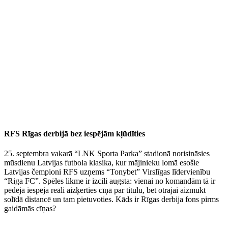
RFS Rīgas derbijā bez iespējām kļūdīties
25. septembra vakarā “LNK Sporta Parka” stadionā norisināsies
mūsdienu Latvijas futbola klasika, kur mājinieku lomā esošie
Latvijas čempioni RFS uzņems “Tonybet” Virslīgas līdervienību
“Riga FC”. Spēles likme ir izcili augsta: vienai no komandām tā ir
pēdējā iespēja reāli aizķerties cīņā par titulu, bet otrajai aizmukt
solīdā distancē un tam pietuvoties. Kāds ir Rīgas derbija fons pirms
gaidāmās cīņas?