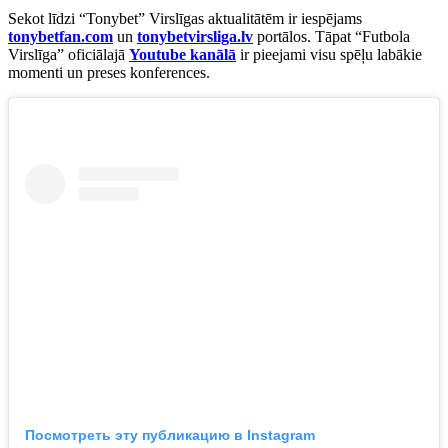
Sekot līdzi “Tonybet” Virslīgas aktualitātēm ir iespējams
tonybetfan.com
un
tonybetvirsliga.lv
portālos. Tāpat “Futbola
Virslīga” oficiālajā
Youtube kanālā
ir pieejami visu spēļu labākie
momenti un preses konferences.
Посмотреть эту публикацию в Instagram