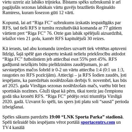
vietu uzreiz aiz labāko trijnieka. Bīstams spēks uzbrukumā ir arī
pagājušās sezonas labākais vārtu guvējs brazīlietis Reginaldo
Ramiress, kuram šosezon gūti 12 vārti.
Kopumā, lai arī “Riga FC” uzbrukums izskatās iespaidīgāks par
RFS, tad tieši RFS ir turnīra rezultatīvākā komanda ar 77 gūtiem
vārtiem pret “Riga FC” 76. Otrie gan labāk spēlējuši aizsardzībā,
ielaižot vien 21
golu
, kamēr RFS kapitulējuši 30 reizes.
Kā ierasts, tad abu komandu izredzes uzvarēt tiek vērtētas aptuveni
līdzīgi, šajā spēlē gan ekspertu ieskatā nelielu priekšrocību atdodot
“Riga FC” futbolistiem jeb attiecībai esot 55% pret 45%. RFS
gadījumā neizšķirts būtu pielīdzināms zaudējumam, jo arī
savstarpējos mačos šobrīd ir 0-2 un vārtu attiecība 1:4 (0:1 un 1:3,
raugoties no RFS pozīcijām). Attiecīgi – ja RFS šodien zaudēs, ļoti
iespējams, ka paredzētais noslēdzošais derbijs 9. novembrī, kas būs
arī 2025. gada Virslīgas sezonas noslēdzošais mačs, varētu būt bez
sportiskās nozīmes. Gluži tāpat kā pērn, tikai toreiz jau čempionu
godā tika kronēti RFS. “Riga FC” pēdējo reizi triumfēja Virslīgā
2020. gadā. Uzvarot šo spēli, tas spers ļoti platu soli “sausā” perioda
izbeigšanai.
Spēles sākums paredzēts
19:00 “LNK Sporta Parka” stadionā
.
Spēli tiešraidē būs iespējams vērot portālā
sportacentrs.com
un
TV4 kanālā