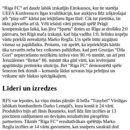
“Riga FC” arī daudz labāk izskatījās Eirokausos, kur tie startēja
UEFA Konferences līgas kvalifikācijā, kur aizkļuva līdz izšķirošajai
jeb “play-off” kārtai par iekļūšanu līgas fāzē. Cik tur pietrūka, lai
tiktu pārvarēta arī tā. Vēli ielaisti vārti pirmajā spēlē Prāgā
kompensācijas laikā, kas ļāva “Sparta” doties uz Rīgu ar drošāku 2:0
pārsvaru, bet Rīgā mača izskaņā, kad bija vadība 1:0, lielisku iespēju
vārtu priekšā nerealizēja Marko Regža. Un spēle būtu aizgājusi
vismaz uz papildlaiku. Protams, var apelēt, ka iepriekšējās kārtās
tika uzvarēts neba bez veiksmes palīdzības, kad pret Gruzijas “Dila
Gori” nepieciešamo neizšķirtu izrāva vien 90.+6 minūtē, un arī pret
Jeruzālemes “Beitar” 86. minūtē tika gūti vārti, kas ievērojami
apgrūtināja pretinieku situāciju. Bet “Riga FC” demonstrētā spēle
šosezon liek domāt – komanda šādas uzvaras bija pelnījusi un
veiksme stāv blakus spēcīgākajiem.
Līderi un izredzes
RFS var lepoties, ka viņu rindas pārstāv šī brīža “Tonybet” Virslīgas
labākais bombardieris Darko Lemajičs, kura kontā ir 24 vārti.
Produktīvs bijis arī Jānis Ikaunieks, kurš līdz šim izcēlies ar 13
precīziem raidījumiem un deviņām rezultatīvām piespēlēm
partneriem. Tikmēr “Riga FC” rezultatīvākais spēlētājs Marko
Regža izcēlies ar 14 vārtu guvumiem, kas snaiperu sarakstā dod