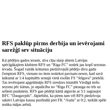
RFS paklūp pirms derbija un ievērojami
sarežģī sev situāciju
Kā pēdējos gados ierasts, sīva cīņa starp abiem Latvijas
spēcīgākajiem klubiem RFS un “Riga FC” notiek jau kopš sezonas
ievada. Šogad vairāk kritumus piedzīvojuši pēdējo divu gadu
čempioni RFS, vienam no tiem notiekot pavisam nesen, kad savā
laikumā ar 1:4 kapitulēts sestajā vietā esošās FS “Jelgava” priekšā.
Tas ievērojami apgrūtinājis RFS izredzes triumfēt Virslīgā trešo
sezonu pēc kārtas, jo atpalicība no “Riga FC” pieauga no trīs uz
sešiem punktiem. RFS gan pēdējā kārtā atguvās ar 5:1 sagraujot
BFC “Daugavpils”. Jāpiebilst, ka pirms tam vēl RFS piedzīvoja
sakāvi Latvijas kausa pusfinālā pret FK “Auda” ar 0:2, turklāt spēle
notika mājas arēnā.