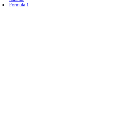
Formula 1