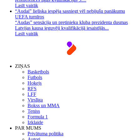
Lasīt vairāk
“Audai” lieliska iespēja sasniegt vēl nebijušu panākumu
UEFA turnīros
“Audas” sensācija un pretinieku kluba prezidenta dusmas
Latvijas kausa ieguvēji kvalifikācijā iesaistījās...
Lasīt vairāk
ZIŅAS
Basketbols
Futbols
Hokejs
RFS
LFF
Virslīga
Bokss un MMA
Teniss
Formula 1
Izklaide
PAR MUMS
Privātuma politika
Autori