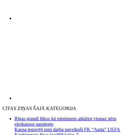
CITAS ZIŅAS ŠAJĀ KATEGORIJA
Rīgas grandi lūkos kā minimums atkārtot vismaz pērn
eirokausos sasniegto
Kausa ieguvēji pusi darba paveikuši FK “Auda” UEFA
Konferences līgas kvalifikācijas 3....