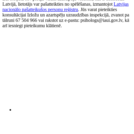
Latvijā, lietotājs var pašatteikties no spēlēšanas, izmantojot
Latvijas
nacionālo pašatteikušos personu reģistru
. Jūs varat pieteikties
konsultācijai Izložu un azartspēļu uzraudzības inspekcijā, zvanot pa
tālruni 67 504 966 vai rakstot uz e-pastu: psihologs@iaui.gov.lv, kā
arī iesniegt pieteikumu klātienē.