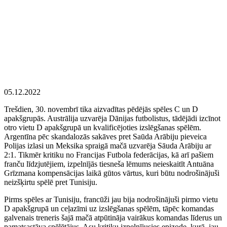
05.12.2022
Trešdien, 30. novembrī tika aizvadītas pēdējās spēles C un D
apakšgrupās. Austrālija uzvarēja Dānijas futbolistus, tādējādi izcīnot
otro vietu D apakšgrupā un kvalificējoties izslēgšanas spēlēm.
Argentīna pēc skandalozās sakāves pret Saūda Arābiju pieveica
Polijas izlasi un Meksika spraigā mačā uzvarēja Sāuda Arābiju ar
2:1. Tikmēr kritiku no Francijas Futbola federācijas, kā arī pašiem
franču līdzjutējiem, izpelnījās tiesneša lēmums neieskaitīt Antuāna
Grīzmana kompensācijas laikā gūtos vārtus, kuri būtu nodrošinājuši
neizšķirtu spēlē pret Tunisiju.
Pirms spēles ar Tunisiju, francūži jau bija nodrošinājuši pirmo vietu
D apakšgrupā un ceļazīmi uz izslēgšanas spēlēm, tāpēc komandas
galvenais treneris šajā mačā atpūtināja vairākus komandas līderus un
pamatsastāva spēlētājus. Asu kritiku izpelnījusies epizode, kurā, jau