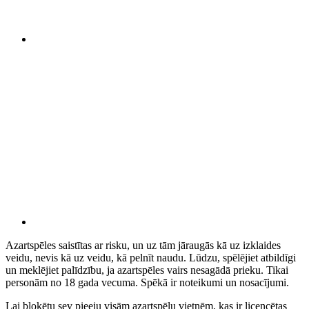
Azartspēles saistītas ar risku, un uz tām jāraugās kā uz izklaides
veidu, nevis kā uz veidu, kā pelnīt naudu. Lūdzu, spēlējiet atbildīgi
un meklējiet palīdzību, ja azartspēles vairs nesagādā prieku. Tikai
personām no 18 gada vecuma. Spēkā ir noteikumi un nosacījumi.
Lai bloķētu sev pieeju visām azartspēļu vietnēm, kas ir licencētas