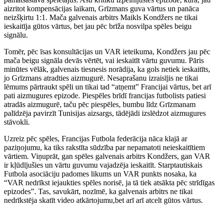
aizritot kompensācijas laikam, Grīzmans guva vārtus un panāca
neizšķirtu 1:1. Mača galvenais arbitrs Maikls Kondžers ne tikai
ieskaitīja gūtos vārtus, bet jau pēc brīža nosvilpa spēles beigu
signālu.
Tomēr, pēc īsas konsultācijas un VAR ieteikuma, Kondžers jau pēc
mača beigu signāla devās vērtēt, vai ieskaitīt vārtu guvumu. Pāris
minūtes vēlāk, galvenais tiesnesis norādija, ka gols netiek ieskaitīts,
jo Grīzmans atradties aizmugurē. Nesaprašanu izraisījis ne tikai
lēmums pārtraukt spēli un tikai tad “atņemt” Francijai vārtus, bet arī
pati aizmugures epizode. Piespēles brīdī francijas futbolists patiesi
atradās aizmugurē, taču pēc piespēles, bumbu līdz Grīzmanam
palīdzēja pavirzīt Tunisijas aizsargs, tādējādi izslēdzot aizmugures
stāvokli.
Uzreiz pēc spēles, Francijas Futbola federācija nāca klajā ar
paziņojumu, ka tiks rakstīta sūdzība par nepamatoti neieskaitītiem
vārtiem. Viņuprāt, gan spēles galvenais arbitrs Kondžers, gan VAR
ir kļūdījušies un vārtu guvumu vajadzēja ieskaitīt. Starptautiskais
Futbola asociāciju padomes likums un VAR punkts nosaka, ka
“VAR nedrīkst iejaukties spēles norisē, ja tā tiek atsākta pēc strīdīgas
epizodes”. Tas, savukārt, nozīmē, ka galvenais arbitrs ne tikai
nedrīkstēja skatīt video atkārtojumu,bet arī arī atcelt gūtos vārtus.