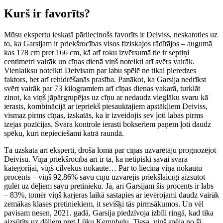
Kurš ir favorīts?
Mūsu ekspertu ieskatā pārliecinošs favorīts ir Deiviss, neskatoties uz
to, ka Garsijam ir priekšrocības visos fiziskajos rādītājos – augumā
kas 178 cm pret 166 cm, kā arī roku izvērsumā tie ir septiņi
centimetri vairāk un cīņas dienā viņš noteikti arī svērs vairāk.
Vienlaiksu noteikti Deivisam par labu spēlē ne tikai pieredzes
faktors, bet arī rehidrēšanās prasība. Panākot, ka Garsija nedrīkst
svērt vairāk par 73 kilogramiem arī cīņas dienas vakarā, turklāt
zinot, ka viņš jāpārgrupējas uz cīņu ar nedaudz vieglāku svaru kā
ierasts, kombinācijā ar iepriekš piesauktajiem apstākļiem Deiviss,
vismaz pirms cīņas, izskatās, ka ir izveidojis sev ļoti labas pirms
izejas pozīcijas. Svara kontrole ierasti bokseriem paņem ļoti daudz
spēku, kuri nepieciešami katrā raundā.
Tā uzskata arī eksperti, drošā lomā par cīņas uzvarētāju prognozējot
Deivisu. Viņa priekšrocība arī ir tā, ka netipiski savai svara
kategorijai, viņš cilvēkus nokautē… Par to liecina viņa nokautu
procents – viņš 92,86% savu cīņu uzvarējis priekšlaicīgi aizsūtot
gulēt uz dēļiem savu pretinieku. Jā, arī Garsijam šis procents ir labs
– 83%, tomēr viņš karjeras laikā sastapies ar ievērojami daudz vairāk
zemākas klases pretiniekiem, it sevišķi tās pirmsākumos. Un vēl
pavisam nesen, 2021. gadā, Garsija piedzīvoja izbīli ringā, kad tika
aizsūtīts uz dēļiem pret Lūku Kempbelu. Tiesa, viņš spēja no šī