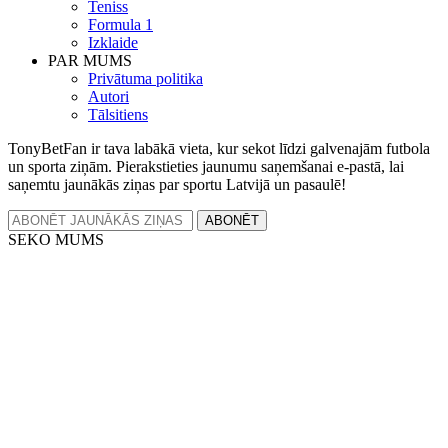
Teniss
Formula 1
Izklaide
PAR MUMS
Privātuma politika
Autori
Tālsitiens
TonyBetFan ir tava labākā vieta, kur sekot līdzi galvenajām futbola
un sporta ziņām. Pierakstieties jaunumu saņemšanai e-pastā, lai
saņemtu jaunākās ziņas par sportu Latvijā un pasaulē!
ABONĒT
SEKO MUMS