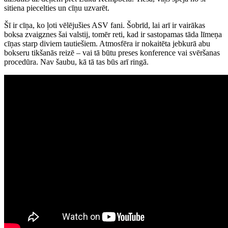
sitiena piecelties un cīņu uzvarēt.
Šī ir cīņa, ko ļoti vēlējušies ASV fani. Šobrīd, lai arī ir vairākas
boksa zvaigznes šai valstij, tomēr reti, kad ir sastopamas tāda līmeņa
cīņas starp diviem tautiešiem. Atmosfēra ir nokaitēta jebkurā abu
bokseru tikšanās reizē – vai tā būtu preses konference vai svēršanas
procedūra. Nav šaubu, kā tā tas būs arī ringā.