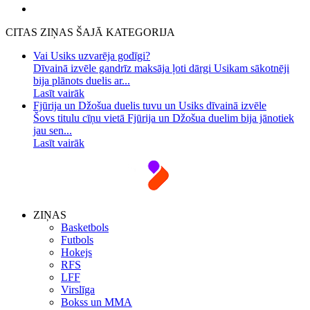
CITAS ZIŅAS ŠAJĀ KATEGORIJA
Vai Usiks uzvarēja godīgi?
Dīvainā izvēle gandrīz maksāja ļoti dārgi Usikam sākotnēji
bija plānots duelis ar...
Lasīt vairāk
Fjūrija un Džošua duelis tuvu un Usiks dīvainā izvēle
Šovs titulu cīņu vietā Fjūrija un Džošua duelim bija jānotiek
jau sen...
Lasīt vairāk
ZIŅAS
Basketbols
Futbols
Hokejs
RFS
LFF
Virslīga
Bokss un MMA