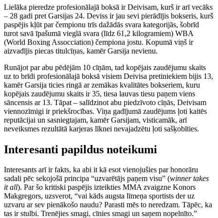
Lielāka pieredze profesionālajā boksā ir Deivisam, kurš ir arī vecāks
– 28 gadi pret Garsijas 24. Deviss ir jau sevi pierādījis bokseris, kurš
paspējis kļūt par čempionu trīs dažādās svara kategorijās, šobrīd
turot savā īpašumā vieglā svara (līdz 61,2 kilogramiem) WBA
(World Boxing Assocciation) čempiona jostu. Kopumā viņš ir
aizvadījis piecas titulcīņas, kamēr Garsija nevienu.
Runājot par abu pēdējām 10 cīņām, tad kopējais zaudējumu skaits
uz to brīdi profesionālajā boksā visiem Deivisa pretiniekiem bijis 13,
kamēr Garsija ticies ringā ar zemākas kvalitātes bokseriem, kuru
kopējais zaudējumu skaits ir 35, tiesa lauvas tiesu paņem viens
sāncensis ar 13. Tāpat – salīdzinot abu piedzīvoto cīņās, Deivisam
viennozīmigi ir priekšrocības. Viņa gadījumā zaudējums ļoti kaitēs
reputācijai un sasniegtajam, kamēr Garsijam, visticamāk, arī
neveiksmes rezultātā karjeras līknei nevajadzētu ļoti sašķobīties.
Interesanti papildus noteikumi
Interesants arī ir fakts, ka abi it kā esot vienojušies par honorāru
sadali pēc sekojošā principa “uzvarētājs paņem visu” (
winner takes
it all
). Par šo kritiski paspējis izteikties MMA zvaigzne Konors
Makgregors, uzsverot, “vai kāds augsta līmeņa sportists der uz
uzvaru ar sev pienākošo naudu? Parasti mēs to neredzam. Tāpēc, ka
tas ir stulbi. Trenējies smagi, cīnies smagi un saņem nopelnīto.”