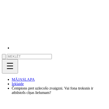
MĀJASLAPA
Izklaide
Čempions pret uzlecošo zvaigzni. Vai fona troksnis ir
atbilstošs cīņas lielumam?