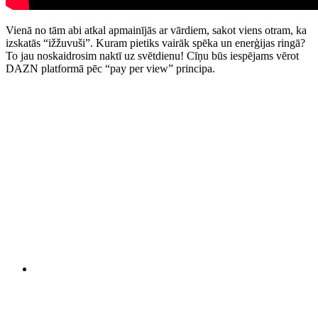
Vienā no tām abi atkal apmainījās ar vārdiem, sakot viens otram, ka
izskatās “ižžuvuši”. Kuram pietiks vairāk spēka un enerģijas ringā?
To jau noskaidrosim naktī uz svētdienu! Cīņu būs iespējams vērot
DAZN platformā pēc “pay per view” principa.