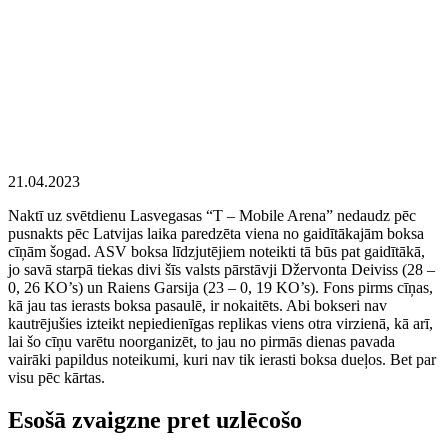
21.04.2023
Naktī uz svētdienu Lasvegasas “T – Mobile Arena” nedaudz pēc
pusnakts pēc Latvijas laika paredzēta viena no gaidītākajām boksa
cīņām šogad. ASV boksa līdzjutējiem noteikti tā būs pat gaidītākā,
jo savā starpā tiekas divi šīs valsts pārstāvji Džervonta Deiviss (28 –
0, 26 KO’s) un Raiens Garsija (23 – 0, 19 KO’s). Fons pirms cīņas,
kā jau tas ierasts boksa pasaulē, ir nokaitēts. Abi bokseri nav
kautrējušies izteikt nepiedienīgas replikas viens otra virzienā, kā arī,
lai šo cīņu varētu noorganizēt, to jau no pirmās dienas pavada
vairāki papildus noteikumi, kuri nav tik ierasti boksa dueļos. Bet par
visu pēc kārtas.
Esošā zvaigzne pret uzlēcošo