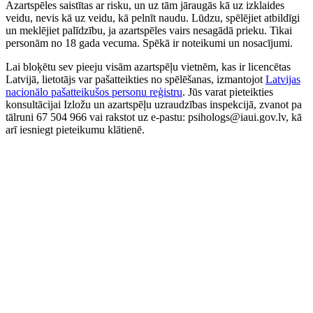
Azartspēles saistītas ar risku, un uz tām jāraugās kā uz izklaides
veidu, nevis kā uz veidu, kā pelnīt naudu. Lūdzu, spēlējiet atbildīgi
un meklējiet palīdzību, ja azartspēles vairs nesagādā prieku. Tikai
personām no 18 gada vecuma. Spēkā ir noteikumi un nosacījumi.
Lai bloķētu sev pieeju visām azartspēļu vietnēm, kas ir licencētas
Latvijā, lietotājs var pašatteikties no spēlēšanas, izmantojot
Latvijas
nacionālo pašatteikušos personu reģistru
. Jūs varat pieteikties
konsultācijai Izložu un azartspēļu uzraudzības inspekcijā, zvanot pa
tālruni 67 504 966 vai rakstot uz e-pastu: psihologs@iaui.gov.lv, kā
arī iesniegt pieteikumu klātienē.