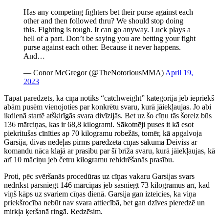
Has any competing fighters bet their purse against each
other and then followed thru? We should stop doing
this. Fighting is tough. It can go anyway. Luck plays a
hell of a part. Don’t be saying you are betting your fight
purse against each other. Because it never happens.
And…
— Conor McGregor (@TheNotoriousMMA)
April 19,
2023
Tāpat paredzēts, ka cīņa notiks “catchweight” kategorijā jeb iepriekš
abām pusēm vienojoties par konkrētu svaru, kurā jāiekļaujas. Jo abi
ikdienā startē atšķirīgās svara divīzijās. Bet uz šo cīņu tās šoreiz būs
136 mārciņas, kas ir 68,8 kilogrami. Sākotnēji puses it kā esot
piekritušas cīnīties ap 70 kilogramu robežās, tomēr, kā apgalvoja
Garsija, divas nedēļas pirms paredzētā cīņas sākuma Deiviss ar
komandu nāca klajā ar prasību par šī brīža svaru, kurā jāiekļaujas, kā
arī 10 māciņu jeb četru kilogramu rehidrēšanās prasību.
Proti, pēc svēršanās procedūras uz cīņas vakaru Garsijas svars
nedrīkst pārsniegt 146 mārciņas jeb sasniegt 73 kilogramus arī, kad
viņš kāps uz svariem cīņas dienā. Garsija gan izteicies, ka viņa
priekšrocība nebūt nav svara attiecībā, bet gan dzīves pieredzē un
mirkļa ķeršanā ringā. Redzēsim.