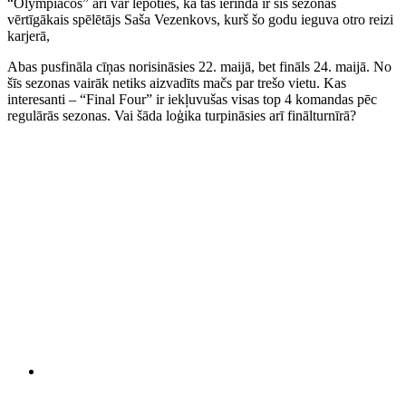
“Olympiacos” arī var lepoties, ka tās ierindā ir šis sezonas
vērtīgākais spēlētājs Saša Vezenkovs, kurš šo godu ieguva otro reizi
karjerā,
Abas pusfināla cīņas norisināsies 22. maijā, bet fināls 24. maijā. No
šīs sezonas vairāk netiks aizvadīts mačs par trešo vietu. Kas
interesanti – “Final Four” ir iekļuvušas visas top 4 komandas pēc
regulārās sezonas. Vai šāda loģika turpināsies arī finālturnīrā?