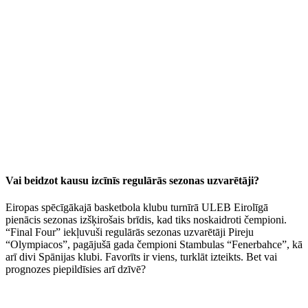
Vai beidzot kausu izcīnīs regulārās sezonas uzvarētāji?
Eiropas spēcīgākajā basketbola klubu turnīrā ULEB Eirolīgā
pienācis sezonas izšķirošais brīdis, kad tiks noskaidroti čempioni.
“Final Four” iekļuvuši regulārās sezonas uzvarētāji Pireju
“Olympiacos”, pagājušā gada čempioni Stambulas “Fenerbahce”, kā
arī divi Spānijas klubi. Favorīts ir viens, turklāt izteikts. Bet vai
prognozes piepildīsies arī dzīvē?