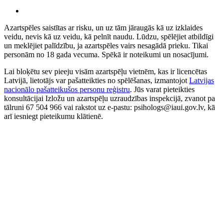
Azartspēles saistītas ar risku, un uz tām jāraugās kā uz izklaides
veidu, nevis kā uz veidu, kā pelnīt naudu. Lūdzu, spēlējiet atbildīgi
un meklējiet palīdzību, ja azartspēles vairs nesagādā prieku. Tikai
personām no 18 gada vecuma. Spēkā ir noteikumi un nosacījumi.
Lai bloķētu sev pieeju visām azartspēļu vietnēm, kas ir licencētas
Latvijā, lietotājs var pašatteikties no spēlēšanas, izmantojot
Latvijas
nacionālo pašatteikušos personu reģistru
. Jūs varat pieteikties
konsultācijai Izložu un azartspēļu uzraudzības inspekcijā, zvanot pa
tālruni 67 504 966 vai rakstot uz e-pastu: psihologs@iaui.gov.lv, kā
arī iesniegt pieteikumu klātienē.