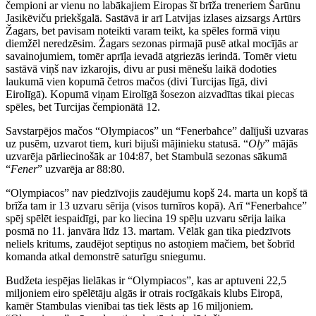
čempioni ar vienu no labākajiem Eiropas šī brīža treneriem Šarūnu
Jasikēviču priekšgalā. Sastāvā ir arī Latvijas izlases aizsargs Artūrs
Žagars, bet pavisam noteikti varam teikt, ka spēles formā viņu
diemžēl neredzēsim. Žagars sezonas pirmajā pusē atkal mocījās ar
savainojumiem, tomēr aprīļa ievadā atgriezās ierindā. Tomēr vietu
sastāvā viņš nav izkarojis, divu ar pusi mēnešu laikā dodoties
laukumā vien kopumā četros mačos (divi Turcijas līgā, divi
Eirolīgā). Kopumā viņam Eirolīgā šosezon aizvadītas tikai piecas
spēles, bet Turcijas čempionātā 12.
Savstarpējos mačos “Olympiacos” un “Fenerbahce” dalījuši uzvaras
uz pusēm, uzvarot tiem, kuri bijuši mājinieku statusā. “
Oly
” mājās
uzvarēja pārliecinošāk ar 104:87, bet Stambulā sezonas sākumā
“
Fener
” uzvarēja ar 88:80.
“Olympiacos” nav piedzīvojis zaudējumu kopš 24. marta un kopš tā
brīža tam ir 13 uzvaru sērija (visos turnīros kopā). Arī “Fenerbahce”
spēj spēlēt iespaidīgi, par ko liecina 19 spēļu uzvaru sērija laika
posmā no 11. janvāra līdz 13. martam. Vēlāk gan tika piedzīvots
neliels kritums, zaudējot septiņus no astoņiem mačiem, bet šobrīd
komanda atkal demonstrē saturīgu sniegumu.
Budžeta iespējas lielākas ir “Olympiacos”, kas ar aptuveni 22,5
miljoniem eiro spēlētāju algās ir otrais rocīgākais klubs Eiropā,
kamēr Stambulas vienībai tas tiek lēsts ap 16 miljoniem.