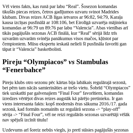
Vēl viens fakts, kas runā par labu “Real”. Šosezon komandas
tikušās piecas reizes, četros gadījumos uzvaru svinot Madrides
klubam. Divas reizes ACB līgas ietvaros ar 96:82, 94:79, Karaļa
kausa izcīņas pusfinālā ar 108:106, bet Eirolīgā uzvarēja mājinieku
komandas ar 96:79 un 89:76 par labu “Valencia”. Abas vienības arī
tikās pagājušās sezonas ACB finālā, kur “Real” sērijā līdz trīs
uzvarām uzvarām svinēja panākumus visos mačos, kļūstot par
čempioniem. Mūsu ekspertu ieskatā nelieli šī pusfināla favorīti gan
tāpat ir “Valencia” basketbolisti.
Pireju “Olympiacos”
vs
Stambulas
“Fenerbahce”
Pireju klubs otro sezonu pēc kārtas bija labākais regulārajā sezonā,
bet pērn tam nācās samierināties ar trešo vietu. Šobrīd “Olympiacos”
tiek uzskatīti par galvenajiem “Final Four” favorītiem, komandas
izredzes vērtējot divas reizes augstāk kā pārējo pretinieku. Ir gan
viens interesanta fakts: kopš modernās ēras sākuma 2016./17. gada
sezonā, kad formāts nomainīts uz regulārā sezona -> “play-off”
sērija -> “Final Four”, vēl ne reizi regulārās sezonas uzvarētāji vēlāk
nav spējuši izcīnīt titulu!
Uzdevums arī šoreiz nebūs viegls, jo pretī stāsies pagājušās sezonas