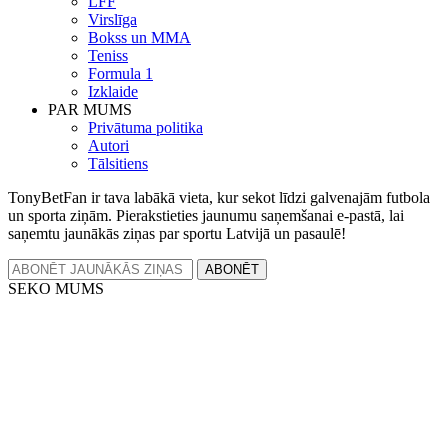
LFF
Virslīga
Bokss un MMA
Teniss
Formula 1
Izklaide
PAR MUMS
Privātuma politika
Autori
Tālsitiens
TonyBetFan ir tava labākā vieta, kur sekot līdzi galvenajām futbola
un sporta ziņām. Pierakstieties jaunumu saņemšanai e-pastā, lai
saņemtu jaunākās ziņas par sportu Latvijā un pasaulē!
ABONĒT
SEKO MUMS