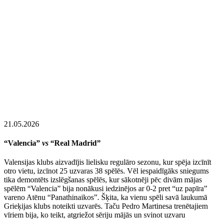
21.05.2026
“Valencia”
vs
“Real Madrid”
Valensijas klubs aizvadījis lielisku regulāro sezonu, kur spēja izcīnīt
otro vietu, izcīnot 25 uzvaras 38 spēlēs. Vēl iespaidīgāks sniegums
tika demontēts izslēgšanas spēlēs, kur sākotnēji pēc divām mājas
spēlēm “Valencia” bija nonākusi iedzinējos ar 0-2 pret “uz papīra”
vareno Atēnu “Panathinaikos”. Šķita, ka vienu spēli savā laukumā
Grieķijas klubs noteikti uzvarēs. Taču Pedro Martinesa trenētajiem
vīriem bija, ko teikt, atgriežot sēriju mājās un svinot uzvaru