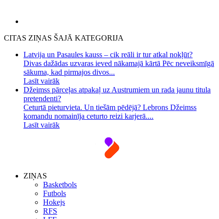
CITAS ZIŅAS ŠAJĀ KATEGORIJA
Latvija un Pasaules kauss – cik reāli ir tur atkal nokļūt?
Divas dažādas uzvaras ieved nākamajā kārtā Pēc neveiksmīgā
sākuma, kad pirmajos divos...
Lasīt vairāk
Džeimss pārceļas atpakaļ uz Austrumiem un rada jaunu titula
pretendenti?
Ceturtā pieturvieta. Un tiešām pēdējā? Lebrons Džeimss
komandu nomainīja ceturto reizi karjerā....
Lasīt vairāk
ZIŅAS
Basketbols
Futbols
Hokejs
RFS