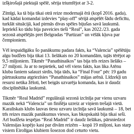
izšķirošajā piektajā spēlē, sērija triumfējot ar 3-2.
Zīmīgi, ka tā bija tikai otrā reize modernajā ērā (kopš 2016. gada),
kad kādai komandai izdevies “play-off” sērijā atspēlēt šādu deficītu,
turklāt situācijā, kad pirmās divas spēles bijušas savā laukumā.
Iepriekš ko tādu bija paveicies tieši “Real”, kas 2022./23. gada
sezonā atspēlējās pret Belgradas “Partizan” un vēlāk kļuva par
čempioniem.
Vēl iespaidīgāku šo panākumu padara fakts, ka “Valencia” spēlētāju
algu budžets bija tikai 13. lielākais no 20 komandām, tajās tērējot ap
9,5 miljoniem. Tikmēr “Panathinaikos” tas bija trīs reizes lielāks –
27 miljoni. Ja ar to nepietiek, tad vēl viens fakts, kas lika Atēnu
kluba faniem salauzt sirdis, bija tāds, ka “Final Four” pēc 19 gadu
pārtraukuma atgriezīsies “Panathinaikos” mājas arēnā. Līdzekļi un
resursi netika žēloti, bet beigās uzvarēja komanda, kas ir daudz
disciplinētāka laukumā.
Tikmēr “Real Madrid” regulārajā sezonā izcīnīja par vienu uzvaru
mazāk nekā “Valencia” un finišēja uzreiz ar viņiem trešajā vietā.
Karaliskais klubs lauvas tiesu uzvaru izcīnīja savā laukumā – 18, bet
trīs reizes mazāk panākumus viesos, kas bkopskaitā bija tikai seši.
Arī budžeta iespējas “Real Madrid” ir daudz lielākas, pārsniedzot
Valensijas kopējo kasi par divām reizēm – kopā 19 miljoni, kas starp
visiem Eirolīgas klubiem šosezon dod ceturto vietu.