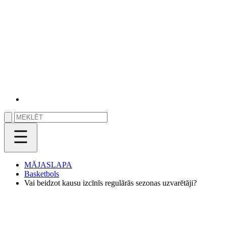
MĀJASLAPA
Basketbols
Vai beidzot kausu izcīnīs regulārās sezonas uzvarētāji?