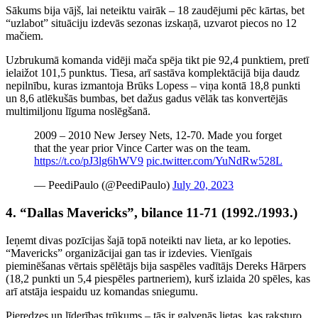
Sākums bija vājš, lai neteiktu vairāk – 18 zaudējumi pēc kārtas, bet
“uzlabot” situāciju izdevās sezonas izskaņā, uzvarot piecos no 12
mačiem.
Uzbrukumā komanda vidēji mača spēja tikt pie 92,4 punktiem, pretī
ielaižot 101,5 punktus. Tiesa, arī sastāva komplektācijā bija daudz
nepilnību, kuras izmantoja Brūks Lopess – viņa kontā 18,8 punkti
un 8,6 atlēkušās bumbas, bet dažus gadus vēlāk tas konvertējās
multimiljonu līguma noslēgšanā.
2009 – 2010 New Jersey Nets, 12-70. Made you forget
that the year prior Vince Carter was on the team.
https://t.co/pJ3lg6hWV9
pic.twitter.com/YuNdRw528L
— PeediPaulo (@PeediPaulo)
July 20, 2023
4. “Dallas Mavericks”, bilance 11-71 (1992./1993.)
Ieņemt divas pozīcijas šajā topā noteikti nav lieta, ar ko lepoties.
“Mavericks” organizācijai gan tas ir izdevies. Vienīgais
pieminēšanas vērtais spēlētājs bija saspēles vadītājs Dereks Hārpers
(18,2 punkti un 5,4 piespēles partneriem), kurš izlaida 20 spēles, kas
arī atstāja iespaidu uz komandas sniegumu.
Pieredzes un līderības trūkums – tās ir galvenās lietas, kas raksturo