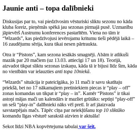
Jaunie anti – topa dalībnieki
Diskusijas par to, vai piedzīvosim vēsturiski sliktu sezonu no kāda
kluba šoreiz, pieņēmās spēkā jau sezonas pirmajā pusē. Uzmanību
jāpievērš Austrumu konferences pastarītēm. Viena no tām ir
“Wizards”, kas piedzīvojusi ievērojamu kritumu tieši pēdējā laikā –
16 zaudējumu sērija, kura tikai nesen pārtraukta.
Otra ir “Pistons”, kam sezona iesākās smagnēji. Abām ir atlikuši
mazāk par 20 mačiem (uz 13.03. attiecīgi 17 un 18). Teorijā,
aizvadot tikpat sliktu sezonas izskaņu, kāda tā ir bijusi līdz šim, kāda
no vienībām var ielauzties
anti topa 10niekā
.
“Wizards” situācija ir pateicīgāka, jo 11 mači ir savu skatītaju
priekšā, bet no 17 nākamajiem pretiniekiem piecas ir “play – off”
zonas komandas un tikpat ir “play – in”. Kamēr “Pistons” ir tikai
astoņi mājas mači un kalendārs ir mazliet grūtāks: septiņi “play-off”
un seši “play-in” dalībnieki nāks vēl pretī. Ir arī jāaizvada
savstarpējais mačs. Tāpēc cīņa par neiekļūšanu
top 10 sliktāko
komandu līgas vēsturē sarakstā aizvien ir aktuāla!
Sekot līdzi NBA kopvērtejuma tabulai
var šeit.