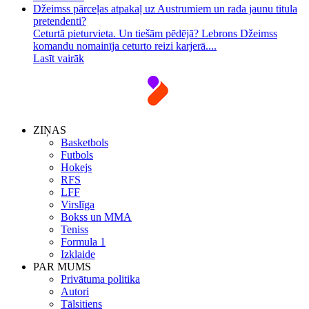
Džeimss pārceļas atpakaļ uz Austrumiem un rada jaunu titula
pretendenti?
Ceturtā pieturvieta. Un tiešām pēdējā? Lebrons Džeimss
komandu nomainīja ceturto reizi karjerā....
Lasīt vairāk
ZIŅAS
Basketbols
Futbols
Hokejs
RFS
LFF
Virslīga
Bokss un MMA
Teniss
Formula 1
Izklaide
PAR MUMS
Privātuma politika
Autori
Tālsitiens