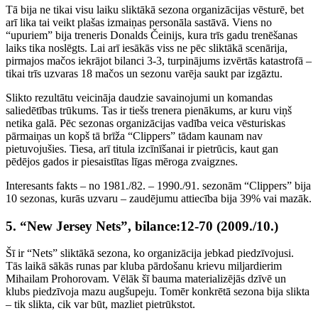
Tā bija ne tikai visu laiku sliktākā sezona organizācijas vēsturē, bet
arī lika tai veikt plašas izmaiņas personāla sastāvā. Viens no
“upuriem” bija treneris Donalds Čeinijs, kura trīs gadu trenēšanas
laiks tika noslēgts. Lai arī iesākās viss ne pēc sliktākā scenārija,
pirmajos mačos iekrājot bilanci 3-3, turpinājums izvērtās katastrofā –
tikai trīs uzvaras 18 mačos un sezonu varēja saukt par izgāztu.
Slikto rezultātu veicināja daudzie savainojumi un komandas
saliedētības trūkums. Tas ir tiešs trenera pienākums, ar kuru viņš
netika galā. Pēc sezonas organizācijas vadība veica vēsturiskas
pārmaiņas un kopš tā brīža “Clippers” tādam kaunam nav
pietuvojušies. Tiesa, arī titula izcīnīšanai ir pietrūcis, kaut gan
pēdējos gados ir piesaistītas līgas mēroga zvaigznes.
Interesants fakts – no 1981./82. – 1990./91. sezonām “Clippers” bija
10 sezonas, kurās uzvaru – zaudējumu attiecība bija 39% vai mazāk.
5. “New Jersey Nets”, bilance:12-70 (2009./10.)
Šī ir “Nets” sliktākā sezona, ko organizācija jebkad piedzīvojusi.
Tās laikā sākās runas par kluba pārdošanu krievu miljardierim
Mihailam Prohorovam. Vēlāk šī bauma materializējās dzīvē un
klubs piedzīvoja mazu augšupeju. Tomēr konkrētā sezona bija slikta
– tik slikta, cik var būt, mazliet pietrūkstot.