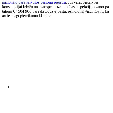
nacionālo pašatteikušos personu reģistru
. Jūs varat pieteikties
konsultācijai Izložu un azartspēļu uzraudzības inspekcijā, zvanot pa
tālruni 67 504 966 vai rakstot uz e-pastu: psihologs@iaui.gov.lv, kā
arī iesniegt pieteikumu klātienē.