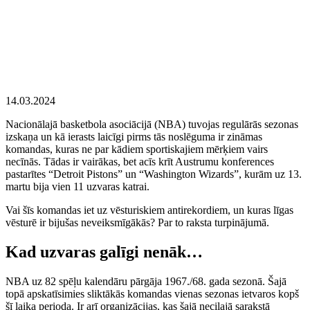
14.03.2024
Nacionālajā basketbola asociācijā (NBA) tuvojas regulārās sezonas
izskaņa un kā ierasts laicīgi pirms tās noslēguma ir zināmas
komandas, kuras ne par kādiem sportiskajiem mērķiem vairs
necīnās. Tādas ir vairākas, bet acīs krīt Austrumu konferences
pastarītes “Detroit Pistons” un “Washington Wizards”, kurām uz 13.
martu bija vien 11 uzvaras katrai.
Vai šīs komandas iet uz vēsturiskiem antirekordiem, un kuras līgas
vēsturē ir bijušas neveiksmīgākās? Par to raksta turpinājumā.
Kad uzvaras galīgi nenāk…
NBA uz 82 spēļu kalendāru pārgāja 1967./68. gada sezonā. Šajā
topā apskatīsimies sliktākās komandas vienas sezonas ietvaros kopš
šī laika perioda. Ir arī organizācijas, kas šajā necilajā sarakstā