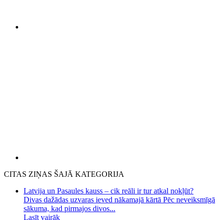
CITAS ZIŅAS ŠAJĀ KATEGORIJA
Latvija un Pasaules kauss – cik reāli ir tur atkal nokļūt?
Divas dažādas uzvaras ieved nākamajā kārtā Pēc neveiksmīgā
sākuma, kad pirmajos divos...
Lasīt vairāk