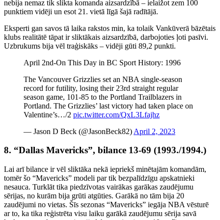
nebija nemaz tik slikta komanda aizsardzībā – ielaižot zem 100
punktiem vidēji un esot 21. vietā līgā šajā radītājā.
Eksperti gan savos tā laika rakstos min, ka tolaik Vankūverā bāzētais
klubs realitātē tāpat ir sliktākais aizsardzībā, darbojoties ļoti pasīvi.
Uzbrukums bija vēl traģiskāks – vidēji gūti 89,2 punkti.
April 2nd-On This Day in BC Sport History: 1996
The Vancouver Grizzlies set an NBA single-season
record for futility, losing their 23rd straight regular
season game, 101-85 to the Portland Trailblazers in
Portland. The Grizzlies’ last victory had taken place on
Valentine’s…/2
pic.twitter.com/QxL3Lfajhz
— Jason D Beck (@JasonBeck82)
April 2, 2023
8. “Dallas Mavericks”, bilance 13-69 (1993./1994.)
Lai arī bilance ir vēl sliktāka nekā iepriekš minētajām komandām,
tomēr šo “Mavericks” modeli par tik bezpalīdzīgu apskatnieki
nesauca. Turklāt tika piedzīvotas vairākas garākas zaudējumu
sērijas, no kurām bija grūti atgūties. Garākā no tām bija 20
zaudējumi no vietas. Šīs sezonas “Mavericks” iegāja NBA vēsturē
ar to, ka tika reģistrēta visu laiku garākā zaudējumu sērija savā