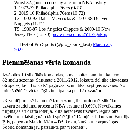
Worst 82-game records by a team in NBA history:
1. 1972-73 Philadelphia 76ers (9-73)
2. 2015-16 Philadelphia 76ers (10-72)
T3. 1992-93 Dallas Mavericks & 1997-98 Denver
Nuggets (11-71)
T5. 1986-87 Los Angeles Clippers & 2009-10 New
Jersey Nets (12-70)
pic.twitter.com/32YLZQnkbp
— Best of Pro Sports (@pro_sports_best)
March 25,
2022
Pieminēšanas vērta komanda
Izvēloties 10 sliktākās komandas, par atskaites punktu tika ņemtas
82 spēļu sezonas. Saīsinātajā 2011./2012. lokauta dēļ tika aizvadītas
66 spēles, bet “Bobcats” paguvās izcīnīt tikai septiņas uzvaras. No
priekšpēdējās vietas līgā viņi atpalika par 12 uzvarām.
23 zaudējumu sērija, noslēdzot sezonu, lika noformēt sliktāko
uzvaru zaudējumu procentu NBA vēsturē (10,6%). Neveiksmes
turpinājās arī drafta loterijā, kurā neizdevās uzvarēt. Iegūta otrā
izvēle un palaisti garām tādi spēlētāji kā Damjēns Lilards un Bredlijs
Bīls, paņemot Maiklu Kidu – Džilkristu, kurš jau ir ārpus līgas.
Šobrīd komanda jau pārsaukta par “Hornets”.