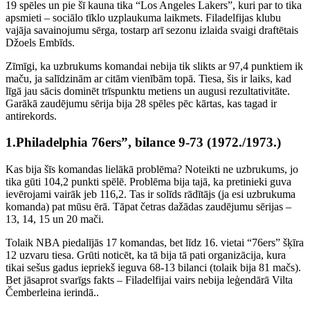
19 spēles un pie šī kauna tika “Los Angeles Lakers”, kuri par to tika
apsmieti – sociālo tīklo uzplaukuma laikmets. Filadelfijas klubu
vajāja savainojumu sērga, tostarp arī sezonu izlaida svaigi draftētais
Džoels Embīds.
Zīmīgi, ka uzbrukums komandai nebija tik slikts ar 97,4 punktiem ik
maču, ja salīdzinām ar citām vienībām topā. Tiesa, šis ir laiks, kad
līgā jau sācis dominēt trīspunktu metiens un augusi rezultativitāte.
Garākā zaudējumu sērija bija 28 spēles pēc kārtas, kas tagad ir
antirekords.
1.Philadelphia 76ers”, bilance 9-73 (1972./1973.)
Kas bija šīs komandas lielākā problēma? Noteikti ne uzbrukums, jo
tika gūti 104,2 punkti spēlē. Problēma bija tajā, ka pretinieki guva
ievērojami vairāk jeb 116,2. Tas ir solīds rādītājs (ja esi uzbrukuma
komanda) pat mūsu ērā. Tāpat četras dažādas zaudējumu sērijas –
13, 14, 15 un 20 mači.
Tolaik NBA piedalījās 17 komandas, bet līdz 16. vietai “76ers” šķīra
12 uzvaru tiesa. Grūti noticēt, ka tā bija tā pati organizācija, kura
tikai sešus gadus iepriekš ieguva 68-13 bilanci (tolaik bija 81 mačs).
Bet jāsaprot svarīgs fakts – Filadelfijai vairs nebija leģendārā Vilta
Čemberleina ierindā..