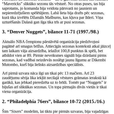
“Mavericks” sliktāko sezonu tās vēsturē. No otras puses, tas bija
saprotams, jo komanda bija veidota pārsvarā no jauniem un
nepieredzējušiem spēlētājiem. Labā lieta bija drafts pēc sezonas,
kurā tika izvēlēts Džamāls Mašburns, kas kļuva par līderi. Viņa
uzturēšanās Dalasā gan ilga tika trīs ar pusi sezonas.
3. “Denver Nuggets”, bilance 11-71 (1997./98.)
Aktuālo NBA čempionu pārstāvētā organizācija piedzīvojusi
pagātnē arī smagus brīžus. Attiecīgās sezonas kontekstā atkal jāizceļ
tam laikam vāja aizsardzība, ielaižot 100,8 punktus ik spēli, bet
atbildot vien ar 89. Pirmie neveiksmes signāli bija dzirdami pirms
sezonas, kad vadībai neizdevās noslēgt jaunu līgumu ar Dikembi
Mutombo, kurš bija lielisks aizsardzības speciālists.
Arī pirmā uzvara nāca ilgi un tikai pēc 13 mačiem. Arī 23
zaudējumu sērija lika iekļūt necilajā vēstures grāmatas ierakstā kā
garākā, kas jebkad pieredzēta uz to brīdi. Tomēr par “Nuggets” ir
bijušas arī sliktākas sezonas. Un topa pirmajās divās vietās ir tikai
viena organizācija.
2. “Philadelphia 76ers”, bilance 10-72 (2015./16.)
Šim “Sixers” modelim, lai tiktu pie pirmās uzvaras, bija vajadzīgas