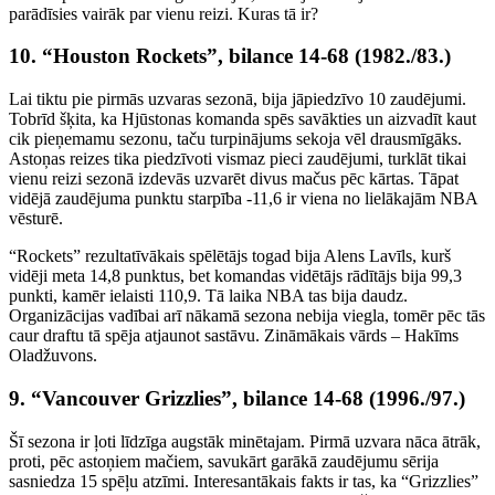
parādīsies vairāk par vienu reizi. Kuras tā ir?
10. “Houston Rockets”, bilance 14-68 (1982./83.)
Lai tiktu pie pirmās uzvaras sezonā, bija jāpiedzīvo 10 zaudējumi.
Tobrīd šķita, ka Hjūstonas komanda spēs savākties un aizvadīt kaut
cik pieņemamu sezonu, taču turpinājums sekoja vēl drausmīgāks.
Astoņas reizes tika piedzīvoti vismaz pieci zaudējumi, turklāt tikai
vienu reizi sezonā izdevās uzvarēt divus mačus pēc kārtas. Tāpat
vidējā zaudējuma punktu starpība -11,6 ir viena no lielākajām NBA
vēsturē.
“Rockets” rezultatīvākais spēlētājs togad bija Alens Lavīls, kurš
vidēji meta 14,8 punktus, bet komandas vidētājs rādītājs bija 99,3
punkti, kamēr ielaisti 110,9. Tā laika NBA tas bija daudz.
Organizācijas vadībai arī nākamā sezona nebija viegla, tomēr pēc tās
caur draftu tā spēja atjaunot sastāvu. Zināmākais vārds – Hakīms
Oladžuvons.
9. “Vancouver Grizzlies”, bilance 14-68 (1996./97.)
Šī sezona ir ļoti līdzīga augstāk minētajam. Pirmā uzvara nāca ātrāk,
proti, pēc astoņiem mačiem, savukārt garākā zaudējumu sērija
sasniedza 15 spēļu atzīmi. Interesantākais fakts ir tas, ka “Grizzlies”