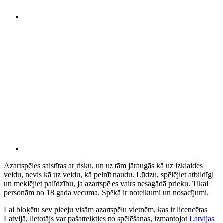
Azartspēles saistītas ar risku, un uz tām jāraugās kā uz izklaides
veidu, nevis kā uz veidu, kā pelnīt naudu. Lūdzu, spēlējiet atbildīgi
un meklējiet palīdzību, ja azartspēles vairs nesagādā prieku. Tikai
personām no 18 gada vecuma. Spēkā ir noteikumi un nosacījumi.
Lai bloķētu sev pieeju visām azartspēļu vietnēm, kas ir licencētas
Latvijā, lietotājs var pašatteikties no spēlēšanas, izmantojot
Latvijas