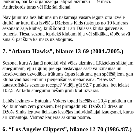
laukumā, par ko organizācijā labprāt aizmirsu – 19 mači.
Antirekords turas vēl līdz šai dienai.
Nav ļaunuma bez labuma un nākamajā vasarā iegūta otrā izvēle
draftā, ar kuru tika izvēlēts Džeisons Kids (astoņas no 19 karjeras
sezonām šajā klubā), kurš šobrīd ir arī Dalasas kluba galvenais
treneris. Tiesa, sezona iepriekš klubam bija vēl sliktāka, tāpēc savā
ziņā šī pat šķita kā mazs uzlabojums.
7. “Atlanta Hawks”, bilance 13-69 (2004./2005.)
Sezona, kuru Atlantā noteikti visi vēlas aizmirst. Līdztekus sliktajam
sniegumam, eļļu ugunij pielēja pastāvīgās sastāva izmaiņas un
kosekventas uzvedības trūkums ārpus laukuma gan spēlētājiem, gan
kluba vadības lēmumu pieņemšanas mehānismā. “Hawks”
katastrofiskās sezonas recepte? Vidēji gūt 92,7 punktus, bet ielaist
102,5. Ar tādu sniegumu tiešām grūti krāt uzvaras.
Labās iezīmes – Entuains Vokers togad izcēlās ar 20,4 punktiem un
9,4 bumbām zem groziem, bet pirmgadnieki Džošs Čildress un
Džošs Smits ieguva lieliskas iespējas individuālajai izaugsmei, kuras
arī izmantoja. Vismaz karjeras sākuma posmā.
6. “Los Angeles Clippers”, bilance 12-70 (1986./87.)