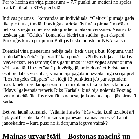
Par to liecina arī viņa pienesums – 7,7 punkti un metieni no spēles
realizēti tikai ar 31% precizitāti.
Ir divas prizmas – komandas un individuālā. “Celtics” pirmajā gadā
tika pie titula, turklāt Porziņģa atgriešanās fināla pirmajā mačā ar
lielisku sniegumu iedeva īsto grūdienu tālākai veiksmei. Vismaz tā
uzskata gan “Celtics” komandas biedri un vadība, gan eksperti.
Porziņģis kļuva par pirmo Baltijas basketbolistu ar NBA kausu.
Diemžēl viņa pienesums nebija tāds, kāds varēja būt. Kopumā viņš
ir piedalījies četrās “play-off” kampaņās – vēl divas bija ar “Dallas
Mavericks”. No tām viņš trīs gadījumos ir iedzīvojies savainojumā
sērijas gaitā. Un vienīgajā pilnvērtīgajā, ar to domājot Kristapam
esot pie labas veselības, viņam bija pagalam neveiksmīga sērija pret
“Los Angeles Clippers” ar vidēji 13 punktiem jeb par septiņiem
mazāk nekā regulārajā sezonā. Tolaik daudz tika kritizēts tā brīža
“Mavs” galvenais treneris Riks Kārlails, kurš bija nolēmis Porziņģi
izmantot citādāk. Tas rezultātus nenesa, jo komanda apstajās pirmajā
kārtā.
Bet vai jaunā komanda “Atlanta Hawks” būs vieta, kurā uzlabot arī
“play-off” statistiku? Un kāds ir patiesais maiņas iemesls? Tāpat
jānoskaidro – kura puse no šī darījuma ieguva vairāk?
Maiņas uzvarētāji – Bostonas maciņš un