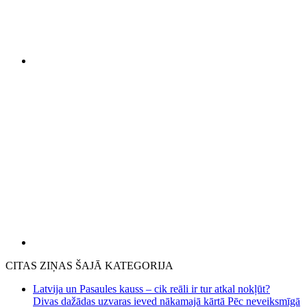
CITAS ZIŅAS ŠAJĀ KATEGORIJA
Latvija un Pasaules kauss – cik reāli ir tur atkal nokļūt?
Divas dažādas uzvaras ieved nākamajā kārtā Pēc neveiksmīgā