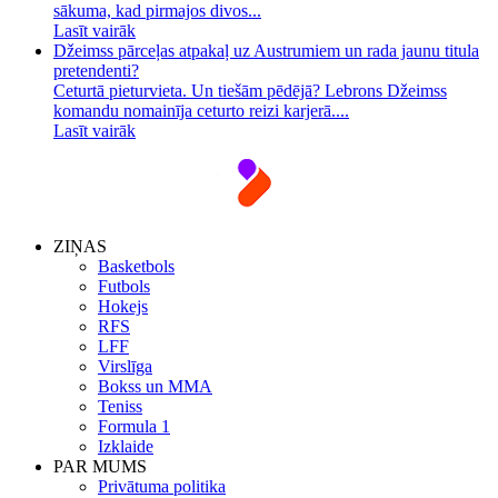
sākuma, kad pirmajos divos...
Lasīt vairāk
Džeimss pārceļas atpakaļ uz Austrumiem un rada jaunu titula
pretendenti?
Ceturtā pieturvieta. Un tiešām pēdējā? Lebrons Džeimss
komandu nomainīja ceturto reizi karjerā....
Lasīt vairāk
ZIŅAS
Basketbols
Futbols
Hokejs
RFS
LFF
Virslīga
Bokss un MMA
Teniss
Formula 1
Izklaide
PAR MUMS
Privātuma politika