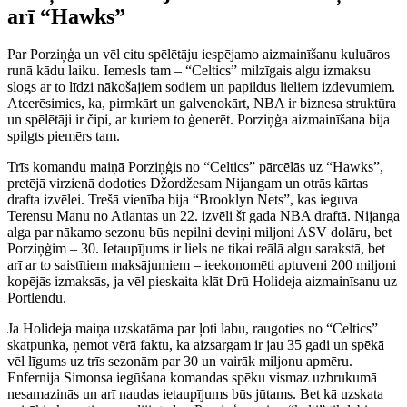
arī “Hawks”
Par Porziņģa un vēl citu spēlētāju iespējamo aizmainīšanu kuluāros
runā kādu laiku. Iemesls tam – “Celtics” milzīgais algu izmaksu
slogs ar to līdzi nākošajiem sodiem un papildus lieliem izdevumiem.
Atcerēsimies, ka, pirmkārt un galvenokārt, NBA ir biznesa struktūra
un spēlētāji ir čipi, ar kuriem to ģenerēt. Porziņģa aizmainīšana bija
spilgts piemērs tam.
Trīs komandu maiņā Porziņģis no “Celtics” pārcēlās uz “Hawks”,
pretējā virzienā dodoties Džordžesam Nijangam un otrās kārtas
drafta izvēlei. Trešā vienība bija “Brooklyn Nets”, kas ieguva
Terensu Manu no Atlantas un 22. izvēli šī gada NBA draftā. Nijanga
alga par nākamo sezonu būs nepilni deviņi miljoni ASV dolāru, bet
Porziņģim – 30. Ietaupījums ir liels ne tikai reālā algu sarakstā, bet
arī ar to saistītiem maksājumiem – ieekonomēti aptuveni 200 miljoni
kopējās izmaksās, ja vēl pieskaita klāt Drū Holideja aizmainīsanu uz
Portlendu.
Ja Holideja maiņa uzskatāma par ļoti labu, raugoties no “Celtics”
skatpunka, ņemot vērā faktu, ka aizsargam ir jau 35 gadi un spēkā
vēl līgums uz trīs sezonām par 30 un vairāk miljonu apmēru.
Enfernija Simonsa iegūšana komandas spēku vismaz uzbrukumā
nesamazinās un arī naudas ietaupījums būs jūtams. Bet kā uzskata