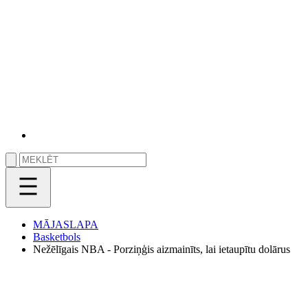
MĀJASLAPA
Basketbols
Nežēlīgais NBA - Porziņģis aizmainīts, lai ietaupītu dolārus