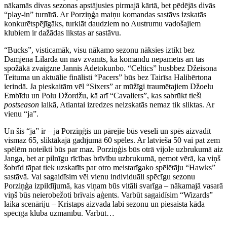
nākamās divas sezonas apstājusies pirmajā kārtā, bet pēdējās divās
“play-in” turnīrā. Ar Porziņģa maiņu komandas sastāvs izskatās
konkurētspējīgāks, turklāt daudziem no Austrumu vadošajiem
klubiem ir dažādas likstas ar sastāvu.
“Bucks”, visticamāk, visu nākamo sezonu nāksies iztikt bez
Damjēna Lilarda un nav zvanīts, ka komandu nepametīs arī tās
spožākā zvaigzne Jannis Adetokunbo. “Celtics” husbbez Džeisona
Teituma un aktuālie finālisti “Pacers” būs bez Tairīsa Halibērtona
ierindā. Ja pieskaitām vēl “Sixers” ar mūžīgi traumētajiem Džoelu
Embīdu un Polu Džordžu, kā arī “Cavaliers”, kas sabrūkt tieši
postseason
laikā, Atlantai izredzes neizskatās nemaz tik sliktas. Ar
vienu “ja”.
Un šis “ja” ir – ja Porziņģis un pārejie būs veseli un spēs aizvadīt
vismaz 65, sliktākajā gadījumā 60 spēles. Ar latvieša 50 vai pat zem
spēlēm noteikti būs par maz. Porziņģis būs otrā vijole uzbrukumā aiz
Janga, bet ar pilnīgu rīcības brīvību uzbrukumā, ņemot vērā, ka viņš
šobrīd tāpat tiek uzskatīts par otro meistarīgako spēlētāju “Hawks”
sastāvā. Vai sagaidīsim vēl vienu individuāli spēcīgu sezonu
Porziņģa izpildījumā, kas viņam būs vitāli svarīga – nākamajā vasarā
viņš būs neierobežoti brīvais aģents. Varbūt sagaidīsim “Wizards”
laika scenāriju – Kristaps aizvada labi sezonu un piesaista kāda
spēcīga kluba uzmanību. Varbūt…